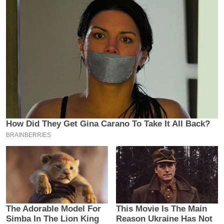
य
ब
ज
ट
खे
ल
क्रि
के
ट
I
P
L
2
0
2
6
क्रा