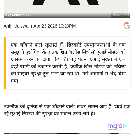
य
बि
X @AnthropicAI
प्रतिरूप फोटो
ज़
Ankit Jaiswal
। Apr 23 2026 10:10PM
ने
स
एक चौंकाने वाले खुलासे में, डिस्कॉर्ड उपयोगकर्ताओं के एक
उ
समूह ने एंथ्रोपिक के अप्रकाशित 'क्लॉड मिथोस' एआई मॉडल को
द्यो
एक्सेस करने का दावा किया है। यह घटना एआई सुरक्षा में एक
ग
बड़ी खामी को उजागर करती है, क्योंकि जिस मॉडल को भविष्य
ज
का साइबर सुरक्षा टूल माना जा रहा था, उसे आसानी से भेद दिया
ग
गया।
त
वि
शे
तकनीक की दुनिया से एक चौंकाने वाली खबर सामने आई है, जहां एक
ष
नई एआई सिस्टम की सुरक्षा पर सवाल उठने लगे हैं।
ज्ञ
रा