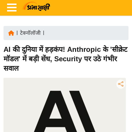
|
टेक्नॉलॉजी
|
ता
AI की दुनिया में हड़कंप! Anthropic के 'सीक्रेट
ज़ा
ख
मॉडल' में बड़ी सेंध, Security पर उठे गंभीर
ब
सवाल
र
रा
ष्ट्री
य
अं
त
र्रा
ष्ट्री