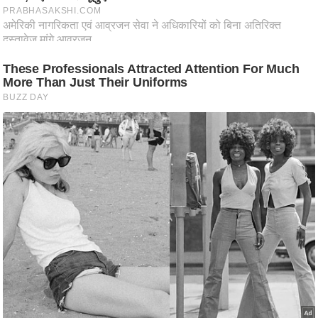
ष
ण
स
म
सा
म
यि
क
मा
तृ
भू
मि
स्तं
भ
ए
म
.