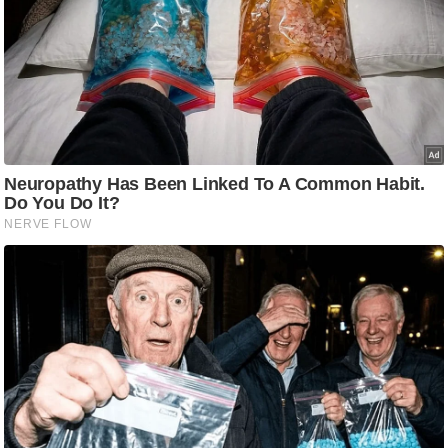
g
N
e
w
s
ला
इ
फ
स्टा
इ
ल
टे
क्नॉ
लॉ
जी
ब्यू
टी