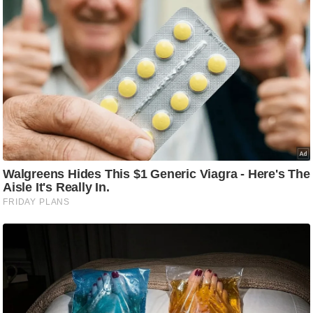
ड
हॉ
ली
वु
ड
फि
ल्म
स
मी
क्षा
B
r
e
a
k
i
n