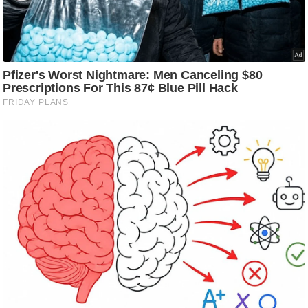
/
फै
श
न
घ
रे
लू
नु
स्खे
प
र्य
ट
न
स्थ
ल
फि