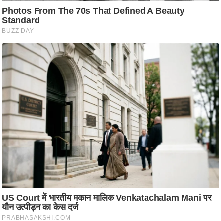
आ
र
.
आ
ई
.
चा
य
प
र
स
मी
क्षा
ध
र्म
ज्यो