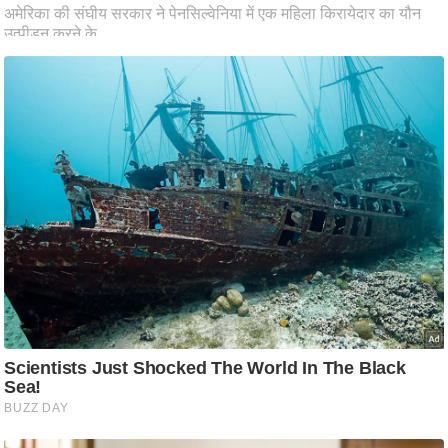
ति
ष
प्र
भु
म
हि
मा
/
ध
र्म
स्थ
ल
व्र
त
त्यो
हा
र