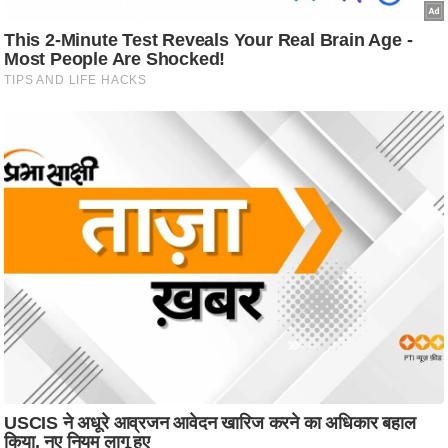
ट
ने
स
मं
त्रा
रि
ले
श
न
शि
प
रा
ज
नी
ति
वि
श्ले