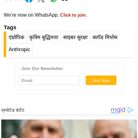
र्ल्ड
न्यू
We're now on WhatsApp.
Click to join.
ज
Tags
ब्री
एंथ्रोपिक
कृत्रिम बुद्धिमत्ता
साइबर सुरक्षा
क्लॉड मिथोस
फ
म
Anthropic
नो
रं
ज
न
ज
ग
त
बॉ
ली
वु