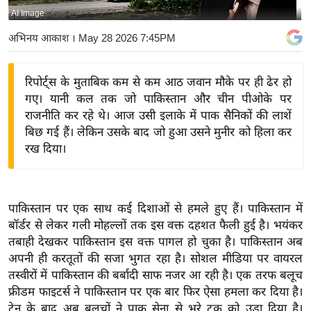
AI Image
य
बि
अभिनय आकाश
। May 28 2026 7:45PM
ज़
ने
रिपोर्ट्स के मुताबिक कम से कम आठ जवान मौके पर ही ढेर हो
स
गए। यानी कल तक जो पाकिस्तान और चीन पीओके पर
उ
राजनीति कर रहे थे। आज उसी इलाके में पाक सैनिकों की लाशें
द्यो
बिछ गई हैं। लेकिन उसके बाद जो हुआ उसने मुनीर को हिला कर
ग
रख दिया।
ज
ग
त
पाकिस्तान पर एक साथ कई दिशाओं से हमले हुए हैं। पाकिस्तान में
वि
बॉर्डर से लेकर गली मोहल्लों तक इस वक्त दहशत फैली हुई है। भयंकर
तबाही देखकर पाकिस्तान इस वक्त पागल हो चुका है। पाकिस्तान अब
शे
अपनी ही करतूतों की सजा भुगत रहा है। सोशल मीडिया पर वायरल
ष
तस्वीरों में पाकिस्तान की बर्बादी साफ नजर आ रही है। एक तरफ बलूच
ज्ञ
फ्रीडम फाइटर्स ने पाकिस्तान पर एक बार फिर ऐसा हमला कर दिया है।
रा
ट्रेन के बाद अब बलूचों ने पाक सेना से भरे ट्रक को उड़ा दिया है।