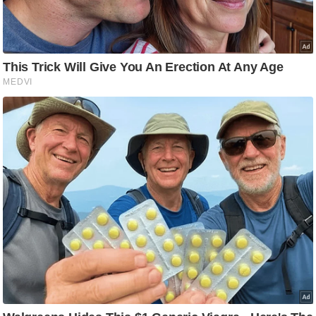
ति
ष
प्र
भु
म
हि
मा
/
ध
र्म
स्थ
ल
व्र
त
त्यो
हा
र