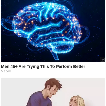
ट
ने
स
मं
त्रा
रि
ले
श
न
शि
प
रा
ज
नी
ति
वि
श्ले