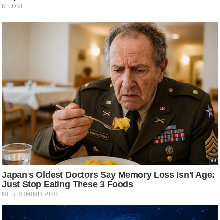
/
फै
श
न
घ
रे
लू
नु
स्खे
प
र्य
ट
न
स्थ
ल
फि