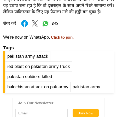
ड
यह दबाव बना रहा है कि वो इजराइल के साथ अपने रिश्ते सामान्य करें।
हॉ
लेकिन पाकिस्तान के लिए यह फैसला गले की हड्डी बन चुका है।
ली
वु
शेयर करें
ड
फि
We're now on WhatsApp.
Click to join.
ल्म
Tags
स
pakistan army attack
मी
क्षा
ied blast on pakistan army truck
B
pakistan soldiers killed
r
e
balochistan attack on pak army
pakistan army
a
k
i
n