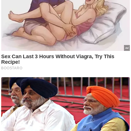
ष
ण
स
म
सा
म
यि
क
मा
तृ
भू
मि
स्तं
भ
ए
म
.