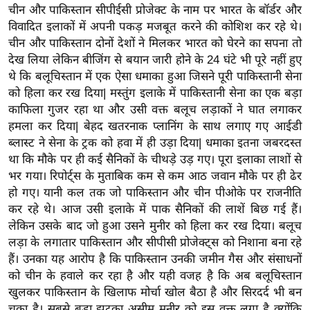
ख्सि
चीन और पाकिस्तान सीपीईसी प्रोजेक्ट के नाम पर भारत के बॉर्डर और
य
विवादित इलाकों में अपनी पकड़ मजबूत करने की कोशिश कर रहे थे।
त
चीन और पाकिस्तान दोनों देशों ने मिलकर भारत को घेरने का सपना तो
देख लिया लेकिन बीजिंग से बयान जारी होने के 24 घंटे भी पूरे नहीं हुए
यं
थे कि बलूचिस्तान में एक ऐसा धमाका हुआ जिसने पूरी पाकिस्तानी सेना
ग
को हिला कर रख दिया| मस्तुंग इलाके में पाकिस्तानी सेना का एक बड़ा
इं
काफिला गुजर रहा था और उसी वक्त बलूच लड़ाकों ने घात लगाकर
डि
हमला कर दिया| बेहद खतरनाक प्लानिंग के साथ लगाए गए आईडी
या
ब्लास्ट ने सेना के ट्रक को हवा में ही उड़ा दिया| धमाका इतना जबरदस्त
सा
था कि मौके पर ही कई सैनिकों के चीथड़े उड़ गए। पूरा इलाका लाशों से
हि
भर गया। रिपोर्ट्स के मुताबिक कम से कम आठ जवान मौके पर ही ढेर
त्य
हो गए। यानी कल तक जो पाकिस्तान और चीन पीओके पर राजनीति
कर रहे थे। आज उसी इलाके में पाक सैनिकों की लाशें बिछ गई हैं।
ज
लेकिन उसके बाद जो हुआ उसने मुनीर को हिला कर रख दिया। बलूच
ग
लड़ा के लगातार पाकिस्तान और सीपीसी प्रोजेक्ट्स को निशाना बना रहे
त
हैं। उनका यह आरोप है कि पाकिस्तान उनकी जमीन गैस और संसाधनों
ऑ
को चीन के हवाले कर रहा है और यही वजह है कि अब बलूचिस्तान
टो
खुलकर पाकिस्तान के खिलाफ मोर्चा खोल बैठा है और सिरदर्द भी बन
व
चुका है। सबसे बड़ा झटका असीम मुनीर को इस वक्त लगा है क्योंकि