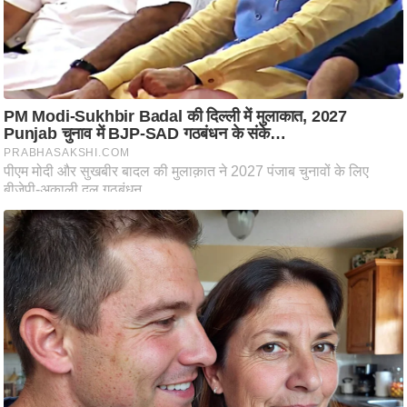
आ
र
.
आ
ई
.
चा
य
प
र
स
मी
क्षा
ध
र्म
ज्यो