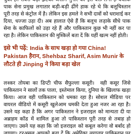
र्ल्ड
पाक सेना प्रमुख लगातार बड़ी-बड़ी ढींगे हाक रहे थे कि बलूचिस्तान
पूरी तरह से कंट्रोल में है। लेकिन इस हमले ने सभी दावों को धराशाई कर
न्यू
दिया, धज्जा उड़ा दी। अब हालात ऐसे हैं कि बलूच लड़ाके सीधे पाक
ज
सेना के काफिलों को उड़ा रहे हैं और पाकिस्तान कुछ भी नहीं कर पा
ब्री
रहा है। लेकिन पाकिस्तान की मुश्किलें बता दें कि यहीं खत्म नहीं होती।
फ
म
इसे भी पढ़ें:
India के साथ खड़ा हो गया China!
नो
Pakistan हैरान, Shehbaz Sharif, Asim Munir के
रं
लौटते ही Jinping ने किया बड़ा खेल
ज
न
लश्कर तोयबा का डिप्टी चीफ सैफुल्ला कसूरी। वही कसूर जिसे
ज
पाकिस्तान ने सालों तक पाला, इस्तेमाल किया, दुनिया के खिलाफ खड़ा
ग
किया। आज वही पाकिस्तान को धमका रहा है। सोशल मीडिया पर
त
वायरल वीडियो में कसूरी खुलेआम धमकी देता हुआ नजर आ रहा है।
बॉ
उसने यह कहा है कि अगर पाकिस्तान ने इजराइल को मान्यता दी या
ली
अब्राहम कॉड में शामिल हुआ तो पाकिस्तान पूरी तरह से तबाह हो
वु
जाएगा। उसने यह कहा कि जो इजराइल को कबूल करेगा वो बर्बाद हो
जाएगा। दरअसल आपको बता दें कि अमेरिका लगातार पाकिस्तान पर