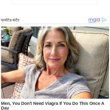
g
N
e
w
s
ला
इ
फ
स्टा
इ
ल
टे
क्नॉ
लॉ
जी
ब्यू
टी