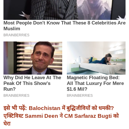
इ
म
ई
-
पे
प
र
मि
सा
ल
बे
मि
सा
इसे भी पढ़ें:
Balochistan में बुद्धिजीवियों को धमकी?
ल
एक्टिविस्ट Sammi Deen ने CM Sarfaraz Bugti को
घेरा
श