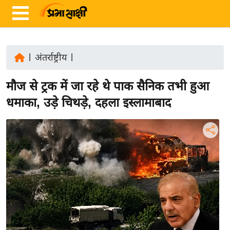
|
अंतर्राष्ट्रीय
|
ता
मौज से ट्रक में जा रहे थे पाक सैनिक तभी हुआ
ज़ा
ख
धमाका, उड़े चिथड़े, दहला इस्लामाबाद
ब
र
रा
ष्ट्री
य
अं
त
र्रा
ष्ट्री