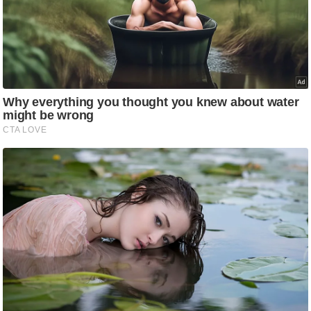
ट
ने
स
मं
त्रा
रि
ले
श
न
शि
प
रा
ज
नी
ति
वि
श्ले