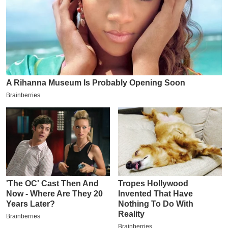
इ
म
ई
-
पे
प
र
मि
सा
ल
बे
मि
सा
ल
श