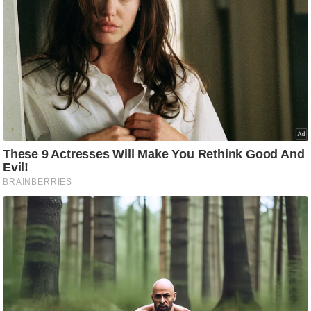
/
फै
श
न
घ
रे
लू
नु
स्खे
प
र्य
ट
न
स्थ
ल
फि