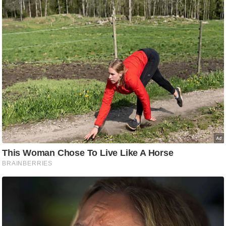
ति
ष
प्र
भु
म
हि
मा
/
ध
र्म
स्थ
ल
व्र
त
त्यो
हा
र