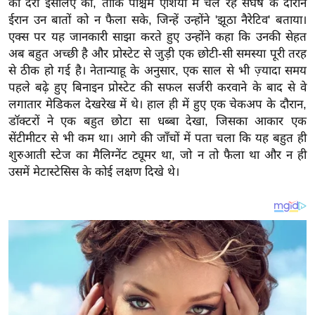
की देरी इसलिए की, ताकि पश्चिम एशिया में चल रहे संघर्ष के दौरान
य
ईरान उन बातों को न फैला सके, जिन्हें उन्होंने 'झूठा नैरेटिव' बताया।
ब
एक्स पर यह जानकारी साझा करते हुए उन्होंने कहा कि उनकी सेहत
ज
अब बहुत अच्छी है और प्रोस्टेट से जुड़ी एक छोटी-सी समस्या पूरी तरह
ट
से ठीक हो गई है। नेतान्याहू के अनुसार, एक साल से भी ज़्यादा समय
खे
पहले बढ़े हुए बिनाइन प्रोस्टेट की सफल सर्जरी करवाने के बाद से वे
ल
लगातार मेडिकल देखरेख में थे। हाल ही में हुए एक चेकअप के दौरान,
डॉक्टरों ने एक बहुत छोटा सा धब्बा देखा, जिसका आकार एक
क्रि
सेंटीमीटर से भी कम था। आगे की जाँचों में पता चला कि यह बहुत ही
के
शुरुआती स्टेज का मैलिग्नेंट ट्यूमर था, जो न तो फैला था और न ही
ट
उसमें मेटास्टेसिस के कोई लक्षण दिखे थे।
I
P
L
2
0
2
6
क्रा