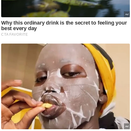
ष
ण
स
म
सा
म
यि
क
मा
तृ
भू
मि
स्तं
भ
ए
म
.