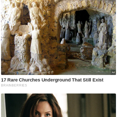
g
N
e
w
s
ला
इ
फ
स्टा
इ
ल
टे
क्नॉ
लॉ
जी
ब्यू
टी