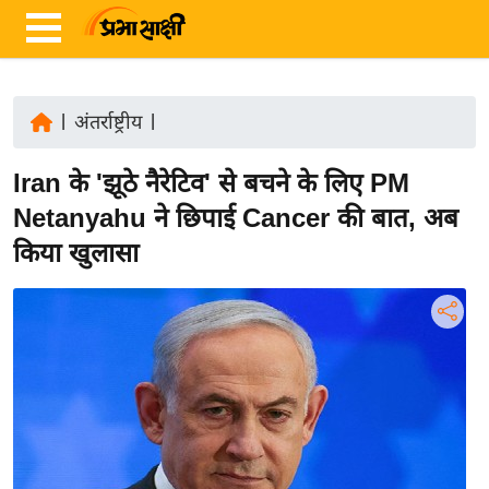
|
अंतर्राष्ट्रीय
|
ता
Iran के 'झूठे नैरेटिव' से बचने के लिए PM
ज़ा
ख
Netanyahu ने छिपाई Cancer की बात, अब
ब
किया खुलासा
र
रा
ष्ट्री
य
अं
त
र्रा
ष्ट्री