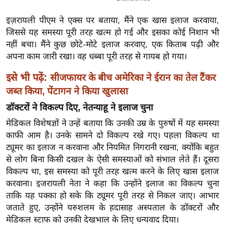
ख्सि
य
इज़रायली पीएम ने एक्स पर बताया, मैंने एक खास इलाज करवाया,
त
जिससे यह समस्या पूरी तरह खत्म हो गई और इसका कोई निशान भी
नहीं बचा। मैंने कुछ छोटे-मोटे इलाज करवाए, एक किताब पढ़ी और
यं
अपना काम जारी रखा। वह धब्बा पूरी तरह से गायब हो गया।
ग
इं
इसे भी पढ़ें:
सीजफायर के बीच अमेरिका ने ईरान का तेल टैंकर
डि
जब्त किया, पेंटागन ने किया खुलासा
या
डॉक्टरों ने विकल्प दिए, नेतन्याहू ने इलाज चुना
सा
मेडिकल विशेषज्ञों ने उन्हें बताया कि उनकी उम्र के पुरुषों में यह समस्या
हि
काफी आम है। उनके सामने दो विकल्प रखे गए। पहला विकल्प था
त्य
ट्यूमर का इलाज न करवाना और नियमित निगरानी रखना, क्योंकि बहुत
ज
से लोग बिना किसी दखल के ऐसी समस्याओं को संभाल लेते हैं। दूसरा
ग
विकल्प था, इस समस्या को पूरी तरह खत्म करने के लिए खास इलाज
त
करवाना। इजरायली नेता ने कहा कि उन्होंने इलाज का विकल्प चुना
ऑ
ताकि यह पक्का हो सके कि ट्यूमर पूरी तरह से निकल जाए। आभार
टो
जताते हुए, उन्होंने यरुशलम के हदासाह अस्पताल के डॉक्टरों और
मेडिकल स्टाफ को उनकी देखभाल के लिए धन्यवाद दिया।
व