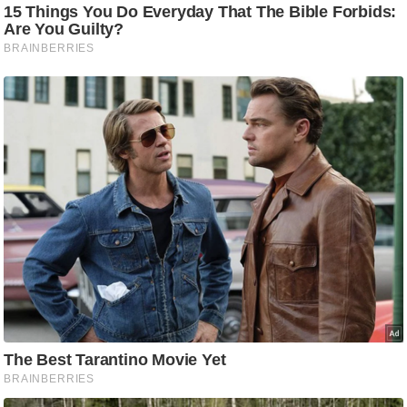
आ
र
.
आ
ई
.
चा
य
प
र
स
मी
क्षा
ध
र्म
ज्यो