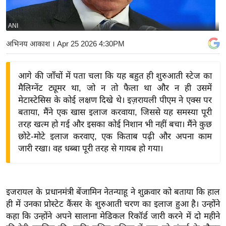
य
बि
ANI
ज़
अभिनय आकाश
। Apr 25 2026 4:30PM
ने
स
आगे की जाँचों में पता चला कि यह बहुत ही शुरुआती स्टेज का
उ
मैलिग्नेंट ट्यूमर था, जो न तो फैला था और न ही उसमें
द्यो
मेटास्टेसिस के कोई लक्षण दिखे थे। इज़रायली पीएम ने एक्स पर
ग
बताया, मैंने एक खास इलाज करवाया, जिससे यह समस्या पूरी
ज
तरह खत्म हो गई और इसका कोई निशान भी नहीं बचा। मैंने कुछ
ग
छोटे-मोटे इलाज करवाए, एक किताब पढ़ी और अपना काम
त
जारी रखा। वह धब्बा पूरी तरह से गायब हो गया।
वि
शे
ष
इजरायल के प्रधानमंत्री बेंजामिन नेतन्याहू ने शुक्रवार को बताया कि हाल
ज्ञ
ही में उनका प्रोस्टेट कैंसर के शुरुआती चरण का इलाज हुआ है। उन्होंने
रा
कहा कि उन्होंने अपने सालाना मेडिकल रिकॉर्ड जारी करने में दो महीने