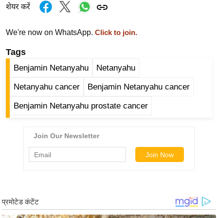
ड
शेयर करें
हॉ
ली
We're now on WhatsApp.
Click to join.
वु
Tags
ड
फि
Benjamin Netanyahu
Netanyahu
ल्म
Netanyahu cancer
Benjamin Netanyahu cancer
स
मी
Benjamin Netanyahu prostate cancer
क्षा
B
r
e
a
k
i
n