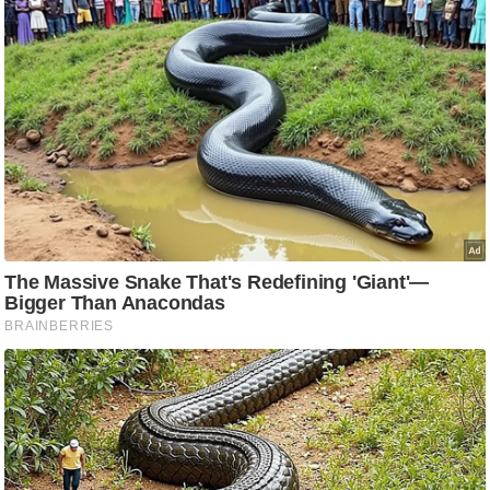
ट
ने
स
मं
त्रा
रि
ले
श
न
शि
प
रा
ज
नी
ति
वि
श्ले