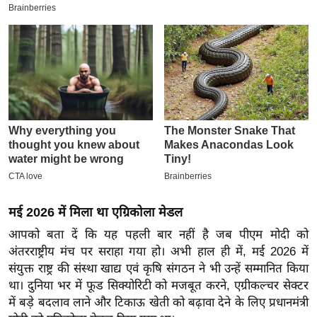
इ
म
ई
-
पे
प
र
मि
सा
ल
मई 2026 में मिला था एग्रिकोला मेडल
बे
आपको बता दें कि यह पहली बार नहीं है जब पीएम मोदी को
मि
अंतरराष्ट्रीय मंच पर सराहा गया हो। अभी हाल ही में, मई 2026 में
सा
संयुक्त राष्ट्र की संस्था खाद्य एवं कृषि संगठन ने भी उन्हें सम्मानित किया
ल
था। दुनिया भर में फूड सिक्योरिटी को मजबूत करने, एग्रीकल्चर सेक्टर
में बड़े बदलाव लाने और टिकाऊ खेती को बढ़ावा देने के लिए प्रधानमंत्री
श