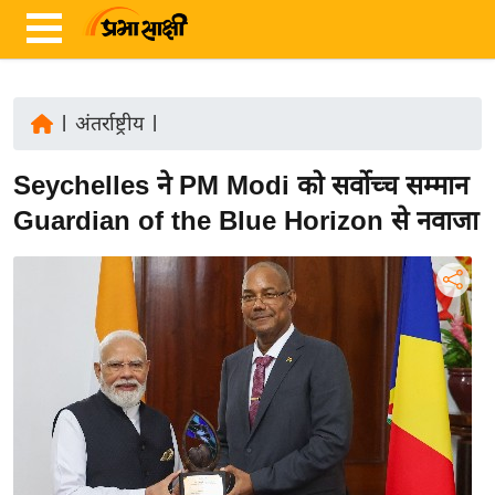
|
अंतर्राष्ट्रीय
|
ता
Seychelles ने PM Modi को सर्वोच्च सम्मान
ज़ा
ख
Guardian of the Blue Horizon से नवाजा
ब
र
रा
ष्ट्री
य
अं
त
र्रा
ष्ट्री