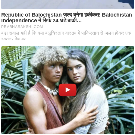
ति
ष
प्र
भु
म
हि
मा
/
ध
र्म
स्थ
ल
व्र
त
त्यो
हा
र