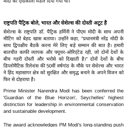
मोदी को एग्रिकोला मेडल दिया गया था।
ख्सि
य
त
राष्ट्रपति पैट्रिक बोले, भारत और सेशेल्स की दोस्ती अटूट है
यं
सेशेल्स के राष्ट्रपति डॉ. पैट्रिक हर्मिनी ने पीएम मोदी के साथ अपनी
ग
मीटिंग को बेहद खास बताया। उन्होंने कहा, "प्रधानमंत्री नरेंद्र मोदी के
इं
साथ द्विपक्षीय बैठकें करना मेरे लिए बड़े सम्मान की बात है। हमारी
डि
बातचीत काफी व्यापक और फ्यूचर-ओरिएंटेड रही, जो दोनों देशों के
या
बीच गहरी दोस्ती और भरोसे को दिखाती है।" दोनों देशों के बीच
सा
डिप्लोमैटिक रिलेशंस की 50वीं वर्षगांठ के मौके पर सेशेल्स और भारत
हि
ने हिंद महासागर क्षेत्र को सुरक्षित और समृद्ध बनाने के अपने विजन को
त्य
फिर से दोहराया है।
ज
Prime Minister Narendra Modi has been conferred the
ग
'Guardian of the Blue Horizon', Seychelles' highest
त
distinction for leadership in environmental conservation
ऑ
and sustainable development.
टो
व
The award acknowledges PM Modi's long-standing push