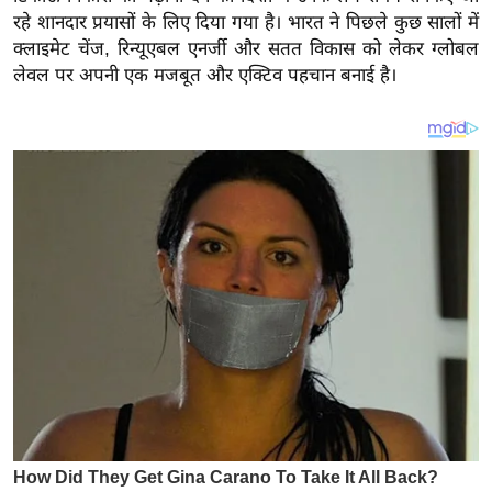
य
रहे शानदार प्रयासों के लिए दिया गया है। भारत ने पिछले कुछ सालों में
ब
क्लाइमेट चेंज, रिन्यूएबल एनर्जी और सतत विकास को लेकर ग्लोबल
ज
लेवल पर अपनी एक मजबूत और एक्टिव पहचान बनाई है।
ट
खे
ल
क्रि
के
ट
I
P
L
2
0
2
6
क्रा