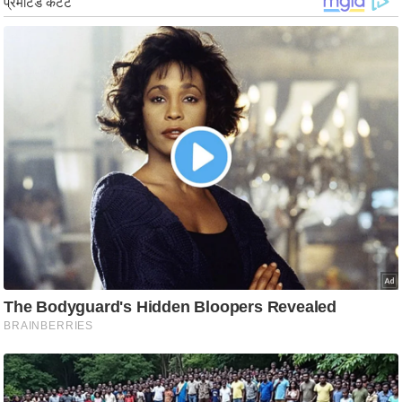
/
फै
श
न
घ
रे
लू
नु
स्खे
प
र्य
ट
न
स्थ
ल
फि