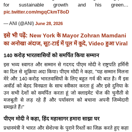
र्ल्ड
for sustainable growth and his green…
pic.twitter.com/mgqCkmT8oD
न्यू
ज
— ANI (@ANI)
June 28, 2026
ब्री
इसे भी पढ़ें:
New York के Mayor Zohran Mamdani
फ
का अनोखा अंदाज, सूट-टाई में पूल में कूदे, Video हुआ Viral
म
नो
140 करोड़ भारतवासियों को समर्पित किया सम्मान
रं
इस भव्य स्वागत और सम्मान से गदगद पीएम मोदी ने राष्ट्रपति हर्मिनी
ज
का दिल से शुक्रिया अदा किया। पीएम मोदी ने कहा, "यह सम्मान मिलना
न
मेरे और 140 करोड़ भारतवासियों के लिए बहुत गर्व की बात है। मैं इस
ज
अवॉर्ड को बेहद विनम्रता के साथ स्वीकार करता हूं और इसे दुनिया के
ग
उन सभी देशों को समर्पित करता हूं जो क्लाइमेट चेंज की चुनौती से
त
मजबूती से लड़ रहे हैं और पर्यावरण को बचाना अपनी जिम्मेदारी
समझते हैं।"
बॉ
ली
पीएम मोदी ने कहा, हिंद महासागर हमारा साझा घर
वु
प्रधानमंत्री ने भारत और सेशेल्स के पुराने रिश्तों का जिक्र करते हुए कहा