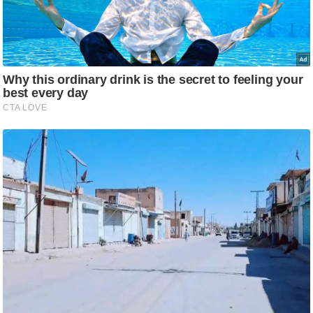
आ
र
.
आ
ई
.
चा
य
प
र
स
मी
क्षा
ध
र्म
ज्यो