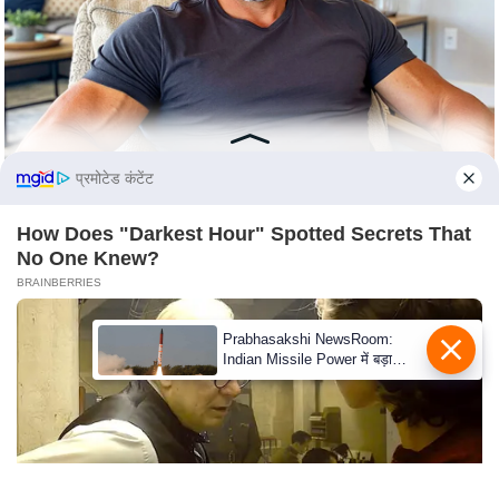
S
O
u
r
T
e
प्रमोटेड कंटेंट
a
m
How Does "Darkest Hour" Spotted Secrets That
E
No One Knew?
x
BRAINBERRIES
p
e
Prabhasakshi NewsRoom:
Indian Missile Power में बड़ा
r
इजाफा, China के अंदर 4000 KM
t
तक घुसकर प्रहार कर सकती है
P
Agni-4
a
n