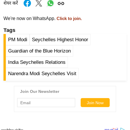
g
शेयर करें
N
e
We're now on WhatsApp.
Click to join.
w
Tags
s
PM Modi
Seychelles Highest Honor
ला
इ
Guardian of the Blue Horizon
फ
India Seychelles Relations
स्टा
इ
Narendra Modi Seychelles Visit
ल
टे
क्नॉ
लॉ
जी
ब्यू
टी