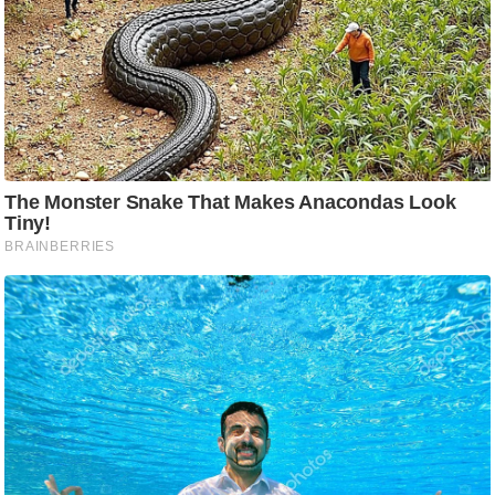
ष
ण
स
म
सा
म
यि
क
मा
तृ
भू
मि
स्तं
भ
ए
म
.