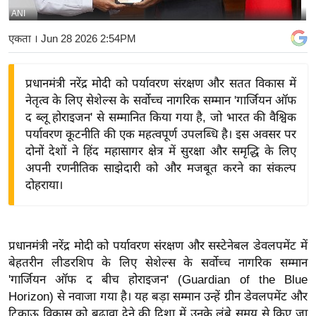
ANI
य
बि
एकता
। Jun 28 2026 2:54PM
ज़
ने
प्रधानमंत्री नरेंद्र मोदी को पर्यावरण संरक्षण और सतत विकास में
स
नेतृत्व के लिए सेशेल्स के सर्वोच्च नागरिक सम्मान 'गार्जियन ऑफ
उ
द ब्लू होराइजन' से सम्मानित किया गया है, जो भारत की वैश्विक
द्यो
पर्यावरण कूटनीति की एक महत्वपूर्ण उपलब्धि है। इस अवसर पर
ग
दोनों देशों ने हिंद महासागर क्षेत्र में सुरक्षा और समृद्धि के लिए
अपनी रणनीतिक साझेदारी को और मजबूत करने का संकल्प
ज
दोहराया।
ग
त
वि
प्रधानमंत्री नरेंद्र मोदी को पर्यावरण संरक्षण और सस्टेनेबल डेवलपमेंट में
शे
बेहतरीन लीडरशिप के लिए सेशेल्स के सर्वोच्च नागरिक सम्मान
ष
'गार्जियन ऑफ द बीच होराइजन' (Guardian of the Blue
ज्ञ
Horizon) से नवाजा गया है। यह बड़ा सम्मान उन्हें ग्रीन डेवलपमेंट और
रा
टिकाऊ विकास को बढ़ावा देने की दिशा में उनके लंबे समय से किए जा