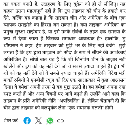
का बकरा बनाते हैं, उदाहरण के लिए यूक्रेन को ही ले लीजिए। यह
र्ल्ड
कहना उतना महत्वपूर्ण नहीं है कि ट्रंप ताइवान को चीन के हवाले कर
न्यू
देंगे, बल्कि यह कहना है कि ताइवान चीन और अमेरिका के बीच एक
ज
व्यापक समझौते का हिस्सा बन सकता है। क्या ताइवान अमेरिका का
ब्री
प्रमुख सुरक्षा साझेदार है, या इसे उनके संबंधों के तहत एक समस्या के
फ
रूप में देखा जाता है जिसका समाधान आवश्यक है? हालांकि, ड्रू
म
थॉम्पसन ने कहा, ट्रंप ताइवान को मुट्ठी भर के लिए नहीं बेचेंगे। मुझे
नो
लगता है कि ट्रंप द्वारा ताइवान को 'सौदे' के रूप में सौंपने की आशंकाएं
अतिरंजित हैं। सीधी बात यह है कि शी जिनपिंग चीन के बाज़ार नहीं
रं
खोलेंगे और ट्रंप को वह नहीं देंगे जो वे सबसे ज़्यादा चाहते हैं। ट्रंप भी
ज
शी को वह नहीं देंगे जो वे सबसे ज़्यादा चाहते हैं। अमेरिकी विदेश मंत्री
न
मार्को रुबियो ने एनबीसी न्यूज़ को दिए एक साक्षात्कार में कुछ आश्वासन
ज
दिया। वे हमेशा अपनी तरफ से यह मुद्दा उठाते हैं। हम हमेशा अपना रुख
ग
स्पष्ट करते हैं और अन्य विषयों पर आगे बढ़ते हैं। उन्होंने आगे कहा कि
त
ताइवान के प्रति अमेरिकी नीति "अपरिवर्तित" है, लेकिन चेतावनी दी कि
बॉ
चीन द्वारा ताइवान को बलपूर्वक लेना "एक भयानक गलती" होगी।
ली
शेयर करें
वु