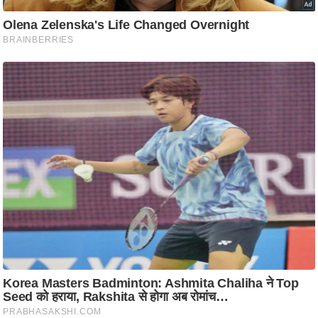
ष
ण
स
म
सा
म
यि
क
मा
तृ
भू
मि
स्तं
भ
ए
म
.