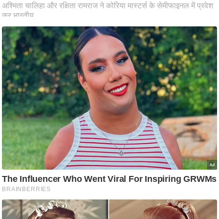
आ
र
.
आ
ई
.
चा
य
प
र
स
मी
क्षा
ध
र्म
ज्यो