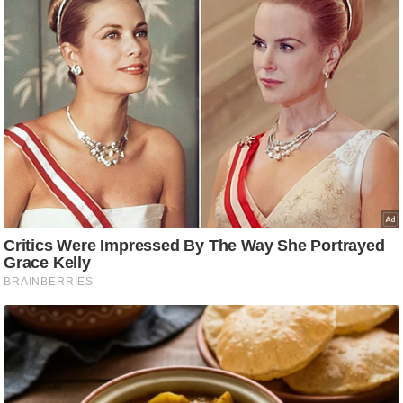
ति
ष
प्र
भु
म
हि
मा
/
ध
र्म
स्थ
ल
व्र
त
त्यो
हा
र