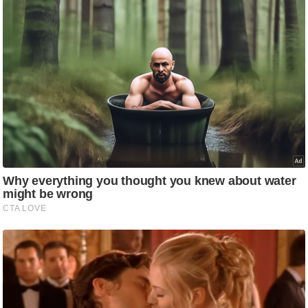
g
N
e
w
s
ला
इ
फ
स्टा
इ
ल
टे
क्नॉ
लॉ
जी
ब्यू
टी