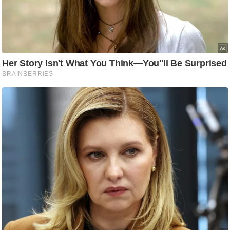
ट
ने
स
मं
त्रा
रि
ले
श
न
शि
प
रा
ज
नी
ति
वि
श्ले