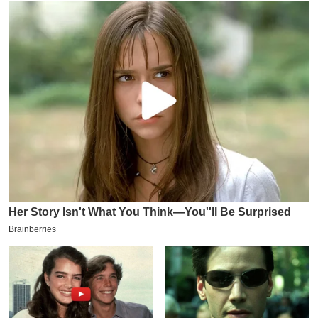
य
ब
ज
ट
खे
ल
क्रि
के
ट
I
P
L
2
0
2
6
क्रा