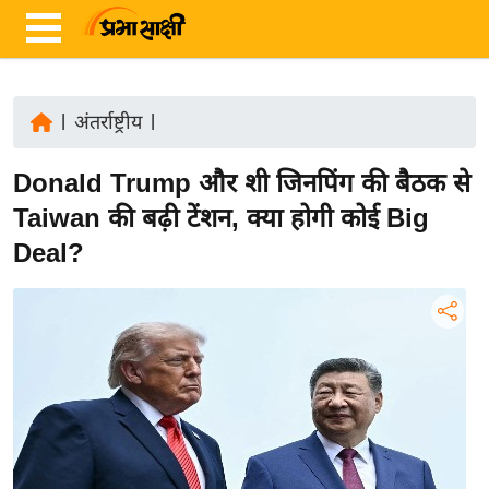
|
अंतर्राष्ट्रीय
|
ता
Donald Trump और शी जिनपिंग की बैठक से
ज़ा
ख
Taiwan की बढ़ी टेंशन, क्या होगी कोई Big
ब
Deal?
र
रा
ष्ट्री
य
अं
त
र्रा
ष्ट्री