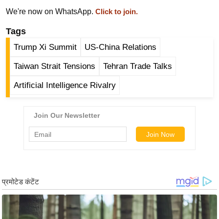
ड
We're now on WhatsApp.
Click to join.
हॉ
ली
Tags
वु
Trump Xi Summit
US-China Relations
ड
Taiwan Strait Tensions
Tehran Trade Talks
फि
ल्म
Artificial Intelligence Rivalry
स
मी
क्षा
B
r
e
a
k
i
n