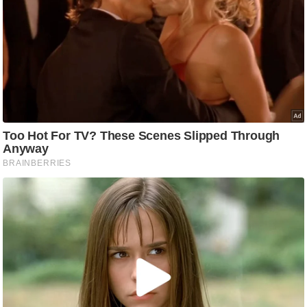
/
फै
श
न
घ
रे
लू
नु
स्खे
प
र्य
ट
न
स्थ
ल
फि