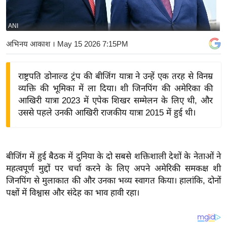
य
बि
ANI
ज़
अभिनय आकाश
। May 15 2026 7:15PM
ने
स
राष्ट्रपति डोनाल्ड ट्रंप की बीजिंग यात्रा ने उन्हें एक तरह से विनम्र
उ
व्यक्ति की भूमिका में ला दिया। शी जिनपिंग की अमेरिका की
द्यो
आखिरी यात्रा 2023 में एपेक शिखर सम्मेलन के लिए थी, और
ग
उससे पहले उनकी आखिरी राजकीय यात्रा 2015 में हुई थी।
ज
ग
त
बीजिंग में हुई बैठक में दुनिया के दो सबसे शक्तिशाली देशों के नेताओं ने
वि
महत्वपूर्ण मुद्दों पर चर्चा करने के लिए अपने अमेरिकी समकक्ष शी
शे
जिनपिंग से मुलाकात की और उनका भव्य स्वागत किया। हालांकि, दोनों
ष
पक्षों में विश्वास और संदेह का भाव हावी रहा।
ज्ञ
रा