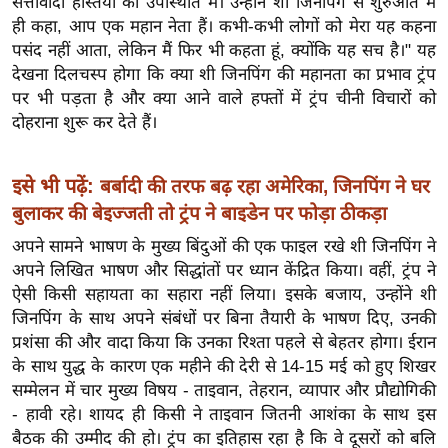
सत्तावादी हस्तियों की उपस्थिति में। उन्होंने शी जिनपिंग से शुरुआत में
ख्सि
ही कहा, आप एक महान नेता हैं। कभी-कभी लोगों को मेरा यह कहना
य
पसंद नहीं आता, लेकिन मैं फिर भी कहता हूं, क्योंकि यह सच है।" यह
त
देखना दिलचस्प होगा कि क्या शी जिनपिंग की महानता का प्रभाव ट्रंप
यं
पर भी पड़ता है और क्या आने वाले हफ्तों में ट्रंप चीनी विचारों को
ग
दोहराना शुरू कर देते हैं।
इं
डि
इसे भी पढ़ें:
बर्बादी की तरफ बढ़ रहा अमेरिका, जिनपिंग ने घर
या
बुलाकर की बेइज्जती तो ट्रंप ने बाइडेन पर फोड़ा ठीकड़ा
सा
अपने सामने भाषण के मुख्य बिंदुओं की एक फाइल रखे शी जिनपिंग ने
हि
अपने लिखित भाषण और सिद्धांतों पर ध्यान केंद्रित किया। वहीं, ट्रंप ने
त्य
ऐसी किसी सहायता का सहारा नहीं लिया। इसके बजाय, उन्होंने शी
ज
जिनपिंग के साथ अपने संबंधों पर बिना तैयारी के भाषण दिए, उनकी
ग
प्रशंसा की और वादा किया कि उनका रिश्ता पहले से बेहतर होगा। ईरान
त
के साथ युद्ध के कारण एक महीने की देरी से 14-15 मई को हुए शिखर
ऑ
सम्मेलन में चार मुख्य विषय - ताइवान, तेहरान, व्यापार और प्रौद्योगिकी
टो
- हावी रहे। शायद ही किसी ने ताइवान जितनी आशंका के साथ इस
व
बैठक की उम्मीद की हो। ट्रंप का इतिहास रहा है कि वे दूसरों को बलि