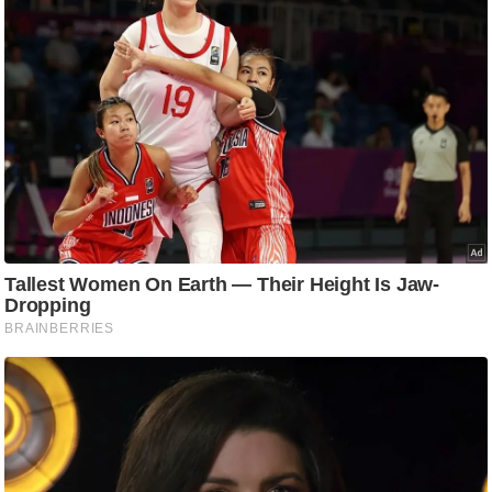
ट
ने
स
मं
त्रा
रि
ले
श
न
शि
प
रा
ज
नी
ति
वि
श्ले