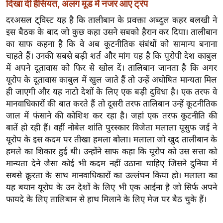
दिखा दी हैसियत, अलग मूड में नजर आए ट्रंप
र्ल्ड
दरअसल ट्विस्ट यह है कि तालीबान के प्रवक्ता अब्दुल कहर बलखी ने
न्यू
इस बैठक के बाद जो कुछ कहा उसने सबको हैरान कर दिया। तालीबान
ज
का साफ कहना है कि वे अब कूटनीतिक संबंधों को सामान्य बनाना
ब्री
चाहते हैं। उनकी सबसे बड़ी शर्त और मांग यह है कि यूरोपी देश काबुल
फ
में अपने दूतावास को फिर से खोल दें। तालिबान जानता है कि अगर
म
यूरोप के दूतावास काबुल में खुल जाते हैं तो उन्हें अघोषित मान्यता मिल
नो
ही जाएगी और यह नाटो देशों के लिए एक बड़ी दुविधा है। एक तरफ वे
रं
मानवाधिकारों की बात करते हैं तो दूसरी तरफ तालिबान उन्हें कूटनीतिक
जाल में फंसाने की कोशिश कर रहा है। जहां एक तरफ कूटनीति की
ज
बातें हो रही हैं। वहीं नोबेल शांति पुरस्कार विजेता मलाला यूसुफ जई ने
न
यूरोप के इस कदम पर तीखा हमला बोला। मलाला जो खुद तालीबान के
ज
हमले का शिकार हुई थी। उन्होंने साफ कहा कि यूरोप को उस सत्ता को
ग
मान्यता देने जैसा कोई भी कदम नहीं उठाना चाहिए जिसने दुनिया में
त
सबसे क्रूरता के साथ मानवाधिकारों का उल्लंघन किया हो। मलाला का
बॉ
यह बयान यूरोप के उन देशों के लिए भी एक आईना है जो सिर्फ अपने
ली
फायदे के लिए तालिबान से हाथ मिलाने के लिए मेज पर बैठ चुके हैं।
वु