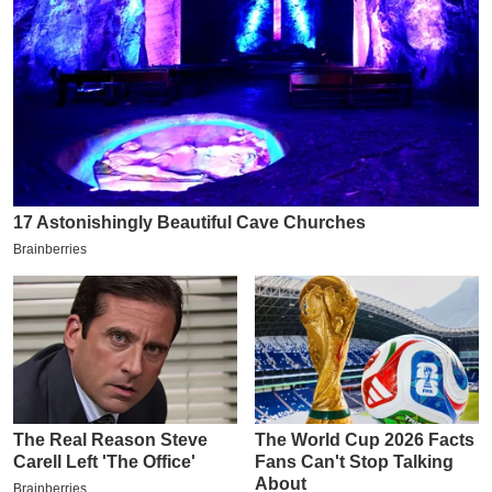
इ
म
ई
-
पे
प
र
मि
सा
ल
बे
मि
सा
ल
श