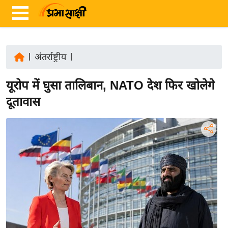
|
अंतर्राष्ट्रीय
|
ता
यूरोप में घुसा तालिबान, NATO देश फिर खोलेगे
ज़ा
ख
दूतावास
ब
र
रा
ष्ट्री
य
अं
त
र्रा
ष्ट्री