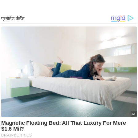
g
N
e
w
s
ला
इ
फ
स्टा
इ
ल
टे
क्नॉ
लॉ
जी
ब्यू
टी