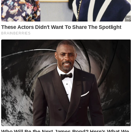
ति
ष
प्र
भु
म
हि
मा
/
ध
र्म
स्थ
ल
व्र
त
त्यो
हा
र