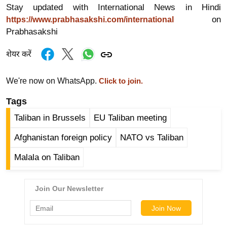
ड
Stay updated with International News in Hindi
हॉ
on
https://www.prabhasakshi.com/international
ली
Prabhasakshi
वु
शेयर करें
ड
फि
We're now on WhatsApp.
Click to join.
ल्म
स
Tags
मी
Taliban in Brussels
EU Taliban meeting
क्षा
Afghanistan foreign policy
NATO vs Taliban
B
r
Malala on Taliban
e
a
k
i
n