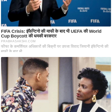
आ
र
.
आ
ई
.
चा
य
प
र
स
मी
क्षा
ध
र्म
ज्यो