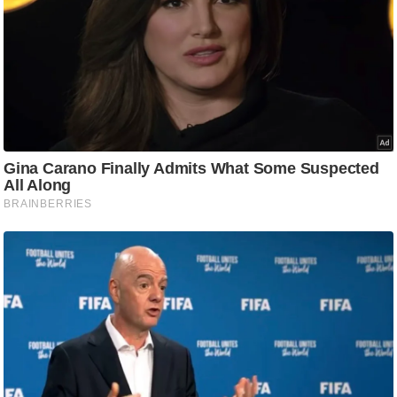
ष
ण
स
म
सा
म
यि
क
मा
तृ
भू
मि
स्तं
भ
ए
म
.