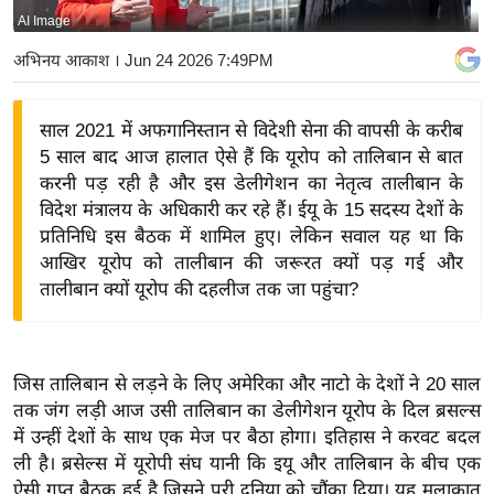
AI Image
य
बि
अभिनय आकाश
। Jun 24 2026 7:49PM
ज़
ने
साल 2021 में अफगानिस्तान से विदेशी सेना की वापसी के करीब
स
5 साल बाद आज हालात ऐसे हैं कि यूरोप को तालिबान से बात
उ
करनी पड़ रही है और इस डेलीगेशन का नेतृत्व तालीबान के
द्यो
विदेश मंत्रालय के अधिकारी कर रहे हैं। ईयू के 15 सदस्य देशों के
ग
प्रतिनिधि इस बैठक में शामिल हुए। लेकिन सवाल यह था कि
आखिर यूरोप को तालीबान की जरूरत क्यों पड़ गई और
ज
तालीबान क्यों यूरोप की दहलीज तक जा पहुंचा?
ग
त
वि
जिस तालिबान से लड़ने के लिए अमेरिका और नाटो के देशों ने 20 साल
शे
तक जंग लड़ी आज उसी तालिबान का डेलीगेशन यूरोप के दिल ब्रसल्स
ष
में उन्हीं देशों के साथ एक मेज पर बैठा होगा। इतिहास ने करवट बदल
ज्ञ
ली है। ब्रसेल्स में यूरोपी संघ यानी कि इयू और तालिबान के बीच एक
रा
ऐसी गुप्त बैठक हुई है जिसने पूरी दुनिया को चौंका दिया। यह मुलाकात