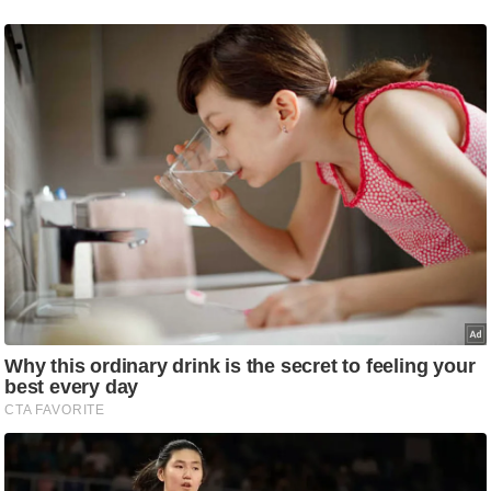
/
फै
श
न
घ
रे
लू
नु
स्खे
प
र्य
ट
न
स्थ
ल
फि