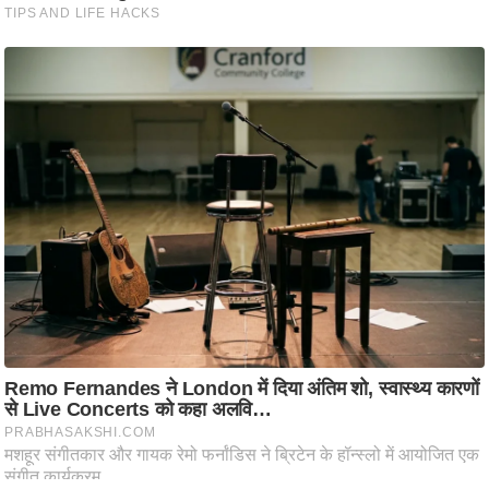
ट
ने
स
मं
त्रा
रि
ले
श
न
शि
प
रा
ज
नी
ति
वि
श्ले