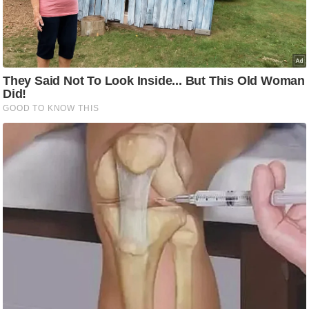
g
N
e
w
s
ला
इ
फ
स्टा
इ
ल
टे
क्नॉ
लॉ
जी
ब्यू
टी