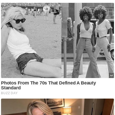
ष
ण
स
म
सा
म
यि
क
मा
तृ
भू
मि
स्तं
भ
ए
म
.