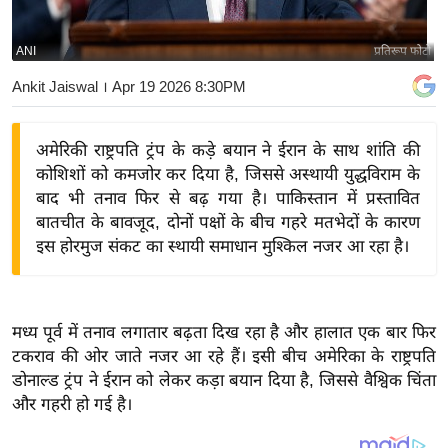
य
बि
ANI
प्रतिरूप फोटो
ज़
Ankit Jaiswal
। Apr 19 2026 8:30PM
ने
स
अमेरिकी राष्ट्रपति ट्रंप के कड़े बयान ने ईरान के साथ शांति की
उ
कोशिशों को कमजोर कर दिया है, जिससे अस्थायी युद्धविराम के
द्यो
बाद भी तनाव फिर से बढ़ गया है। पाकिस्तान में प्रस्तावित
ग
बातचीत के बावजूद, दोनों पक्षों के बीच गहरे मतभेदों के कारण
ज
इस होरमुज संकट का स्थायी समाधान मुश्किल नजर आ रहा है।
ग
त
वि
मध्य पूर्व में तनाव लगातार बढ़ता दिख रहा है और हालात एक बार फिर
शे
टकराव की ओर जाते नजर आ रहे हैं। इसी बीच अमेरिका के राष्ट्रपति
ष
डोनाल्ड ट्रंप ने ईरान को लेकर कड़ा बयान दिया है, जिससे वैश्विक चिंता
ज्ञ
और गहरी हो गई है।
रा