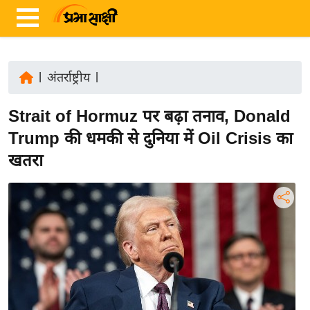
|
अंतर्राष्ट्रीय
|
ता
Strait of Hormuz पर बढ़ा तनाव, Donald
ज़ा
ख
Trump की धमकी से दुनिया में Oil Crisis का
ब
खतरा
र
रा
ष्ट्री
य
अं
त
र्रा
ष्ट्री