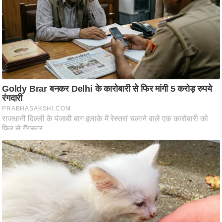
ति
ष
प्र
भु
म
हि
मा
/
ध
र्म
स्थ
ल
व्र
त
त्यो
हा
र