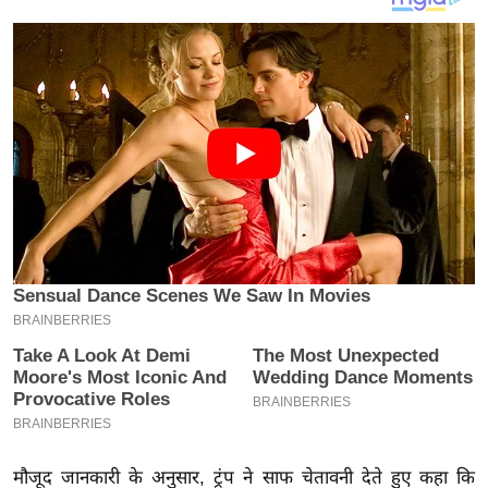
य
ब
ज
ट
खे
ल
क्रि
के
ट
I
P
L
2
0
2
6
मौजूद जानकारी के अनुसार, ट्रंप ने साफ चेतावनी देते हुए कहा कि
क्रा