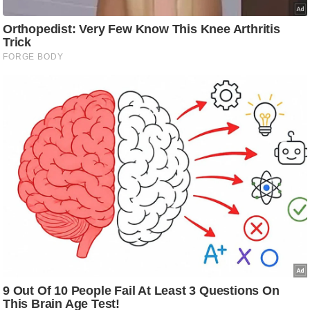
/
फै
श
न
घ
रे
लू
नु
स्खे
प
र्य
ट
न
स्थ
ल
फि