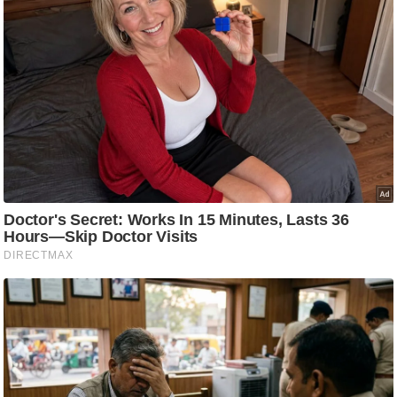
आ
र
.
आ
ई
.
चा
य
प
र
स
मी
क्षा
ध
र्म
ज्यो