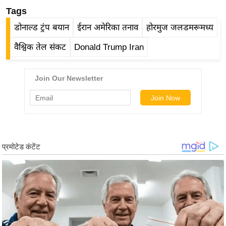
र्ल्ड
Tags
न्यू
डोनाल्ड ट्रंप बयान
ईरान अमेरिका तनाव
होरमुज जलडमरूमध्य
ज
वैश्विक तेल संकट
Donald Trump Iran
ब्री
फ
म
नो
रं
ज
न
ज
ग
त
बॉ
ली
वु