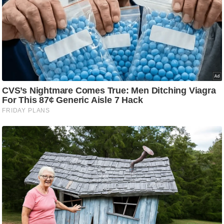
ड
हॉ
ली
वु
ड
फि
ल्म
स
मी
क्षा
B
r
e
a
k
i
n