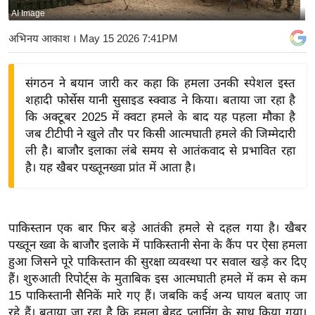
AI Image
य
बि
अभिनय आकाश
। May 15 2026 7:41PM
ज़
ने
संगठन ने बयान जारी कर कहा कि हमला उनकी स्पेशल इस्त
स
शहादी फोर्सेस यानी सुसाइड स्क्वाड ने किया। बताया जा रहा है
उ
कि अक्टूबर 2025 में क्वटा हमले के बाद यह पहला मौका है
द्यो
जब टीटीपी ने खुले तौर पर किसी आत्मघाती हमले की जिम्मेदारी
ग
ली है। बाजौर इलाका लंबे समय से आतंकवाद से प्रभावित रहा
है। यह खैबर पख्तूनख्वा प्रांत में आता है।
ज
ग
त
वि
पाकिस्तान एक बार फिर बड़े आतंकी हमले से दहल गया है। खैबर
पख्तून ख्वा के बाजौर इलाके में पाकिस्तानी सेना के कैंप पर ऐसा हमला
शे
हुआ जिसने पूरे पाकिस्तान की सुरक्षा व्यवस्था पर सवाल खड़े कर दिए
ष
हैं। शुरुआती रिपोर्ट्स के मुताबिक इस आत्मघाती हमले में कम से कम
ज्ञ
15 पाकिस्तानी सैनिकें मारे गए हैं। जबकि कई अन्य घायल बताए जा
रा
रहे हैं। बताया जा रहा है कि हमला बेहद प्लानिंग के साथ किया गया।