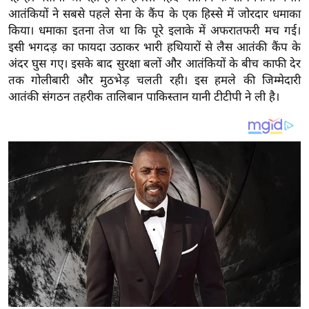
य
आतंकियों ने सबसे पहले सेना के कैंप के एक हिस्से में जोरदार धमाका
ब
किया। धमाका इतना तेज था कि पूरे इलाके में अफरातफरी मच गई।
ज
इसी भगदड़ का फायदा उठाकर भारी हथियारों से लैस आतंकी कैंप के
ट
अंदर घुस गए। इसके बाद सुरक्षा बलों और आतंकियों के बीच काफी देर
तक गोलीबारी और मुठभेड़ चलती रही। इस हमले की जिम्मेदारी
खे
आतंकी संगठन तहरीक तालिबान पाकिस्तान यानी टीटीपी ने ली है।
ल
क्रि
के
ट
I
P
L
2
0
2
6
क्रा