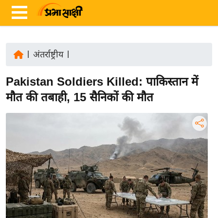
|
अंतर्राष्ट्रीय
|
ता
Pakistan Soldiers Killed: पाकिस्तान में
ज़ा
ख
मौत की तबाही, 15 सैनिकों की मौत
ब
र
रा
ष्ट्री
य
अं
त
र्रा
ष्ट्री