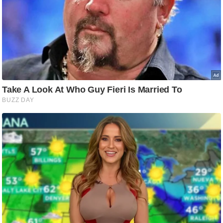
/
फै
श
न
घ
रे
लू
नु
स्खे
प
र्य
ट
न
स्थ
ल
फि