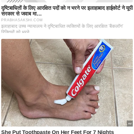
ष
ण
स
म
सा
म
यि
क
मा
तृ
भू
मि
स्तं
भ
ए
म
.