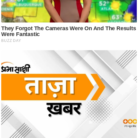
ट
ने
स
मं
त्रा
रि
ले
श
न
शि
प
रा
ज
नी
ति
वि
श्ले