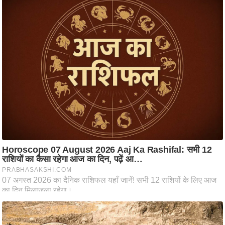
ति
ष
प्र
भु
म
हि
मा
/
ध
र्म
स्थ
ल
व्र
त
त्यो
हा
र