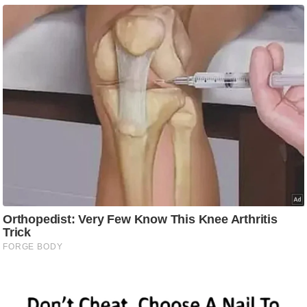
ड
हॉ
ली
वु
ड
फि
ल्म
स
मी
क्षा
B
r
e
a
k
i
n