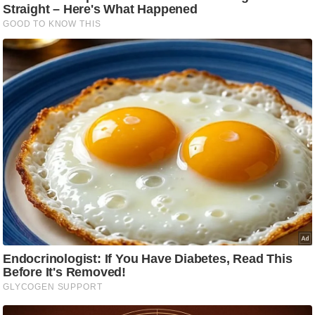
आ
र
.
आ
ई
.
चा
य
प
र
स
मी
क्षा
ध
र्म
ज्यो