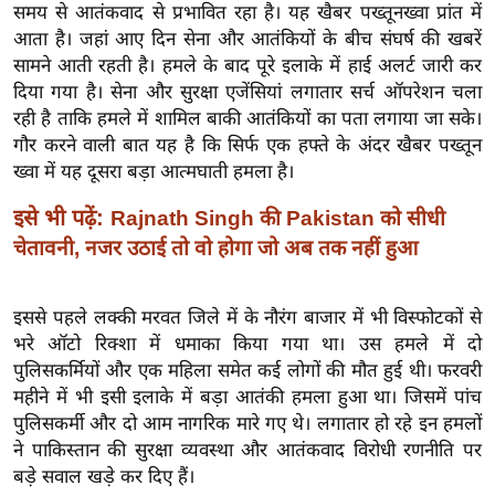
ख्सि
समय से आतंकवाद से प्रभावित रहा है। यह खैबर पख्तूनख्वा प्रांत में
य
आता है। जहां आए दिन सेना और आतंकियों के बीच संघर्ष की खबरें
त
सामने आती रहती है। हमले के बाद पूरे इलाके में हाई अलर्ट जारी कर
दिया गया है। सेना और सुरक्षा एजेंसियां लगातार सर्च ऑपरेशन चला
यं
रही है ताकि हमले में शामिल बाकी आतंकियों का पता लगाया जा सके।
ग
गौर करने वाली बात यह है कि सिर्फ एक हफ्ते के अंदर खैबर पख्तून
इं
ख्वा में यह दूसरा बड़ा आत्मघाती हमला है।
डि
या
इसे भी पढ़ें:
Rajnath Singh की Pakistan को सीधी
चेतावनी, नजर उठाई तो वो होगा जो अब तक नहीं हुआ
सा
हि
त्य
इससे पहले लक्की मरवत जिले में के नौरंग बाजार में भी विस्फोटकों से
ज
भरे ऑटो रिक्शा में धमाका किया गया था। उस हमले में दो
ग
पुलिसकर्मियों और एक महिला समेत कई लोगों की मौत हुई थी। फरवरी
त
महीने में भी इसी इलाके में बड़ा आतंकी हमला हुआ था। जिसमें पांच
पुलिसकर्मी और दो आम नागरिक मारे गए थे। लगातार हो रहे इन हमलों
ऑ
ने पाकिस्तान की सुरक्षा व्यवस्था और आतंकवाद विरोधी रणनीति पर
टो
बड़े सवाल खड़े कर दिए हैं।
व