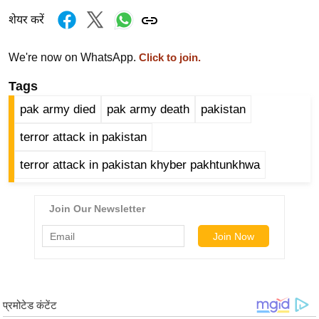
र्ल्ड
शेयर करें
न्यू
ज
We're now on WhatsApp.
Click to join.
ब्री
Tags
फ
pak army died
pak army death
pakistan
म
नो
terror attack in pakistan
रं
terror attack in pakistan khyber pakhtunkhwa
ज
न
ज
ग
त
बॉ
ली
वु