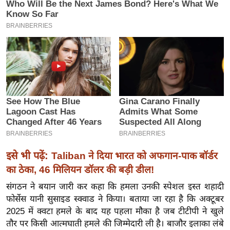
इ
म
ई
-
पे
प
र
मि
सा
ल
इसे भी पढ़ें:
Taliban ने दिया भारत को अफगान-पाक बॉर्डर
बे
का ठेका, 46 मिलियन डॉलर की बड़ी डील!
मि
संगठन ने बयान जारी कर कहा कि हमला उनकी स्पेशल इस्त शहादी
सा
फोर्सेस यानी सुसाइड स्क्वाड ने किया। बताया जा रहा है कि अक्टूबर
ल
2025 में क्वटा हमले के बाद यह पहला मौका है जब टीटीपी ने खुले
श
तौर पर किसी आत्मघाती हमले की जिम्मेदारी ली है। बाजौर इलाका लंबे