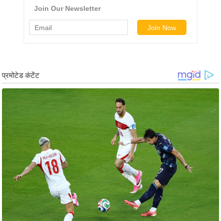
ड
हॉ
ली
वु
ड
फि
ल्म
स
मी
क्षा
B
r
e
a
k
i
n