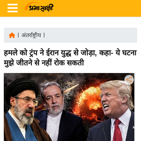
|
अंतर्राष्ट्रीय
|
ता
हमले को ट्रंप ने ईरान युद्ध से जोड़ा, कहा- ये घटना
ज़ा
ख
मुझे जीतने से नहीं रोक सकती
ब
र
रा
ष्ट्री
य
अं
त
र्रा
ष्ट्री