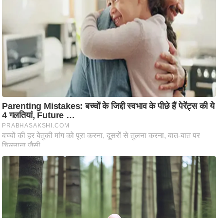
ष
ण
स
म
सा
म
यि
क
मा
तृ
भू
मि
स्तं
भ
ए
म
.