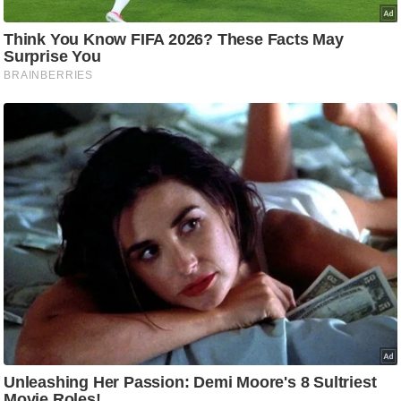
g
N
e
w
s
ला
इ
फ
स्टा
इ
ल
टे
क्नॉ
लॉ
जी
ब्यू
टी