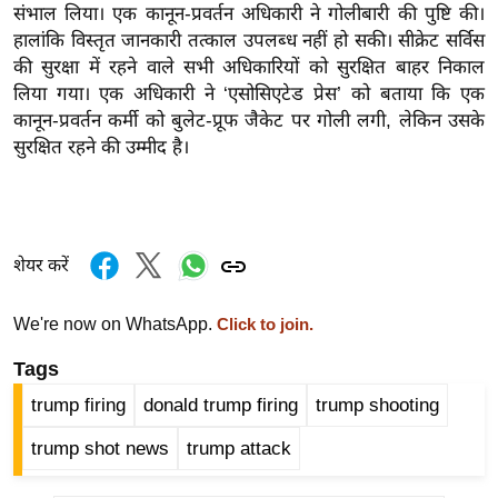
संभाल लिया। एक कानून-प्रवर्तन अधिकारी ने गोलीबारी की पुष्टि की।
र्ल्ड
हालांकि विस्तृत जानकारी तत्काल उपलब्ध नहीं हो सकी। सीक्रेट सर्विस
न्यू
की सुरक्षा में रहने वाले सभी अधिकारियों को सुरक्षित बाहर निकाल
ज
लिया गया। एक अधिकारी ने ‘एसोसिएटेड प्रेस’ को बताया कि एक
ब्री
कानून-प्रवर्तन कर्मी को बुलेट-प्रूफ जैकेट पर गोली लगी, लेकिन उसके
फ
सुरक्षित रहने की उम्मीद है।
म
नो
रं
ज
शेयर करें
न
ज
We're now on WhatsApp.
Click to join.
ग
Tags
त
trump firing
donald trump firing
trump shooting
बॉ
ली
trump shot news
trump attack
वु