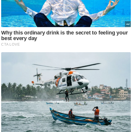
ति
ष
प्र
भु
म
हि
मा
/
ध
र्म
स्थ
ल
व्र
त
त्यो
हा
र