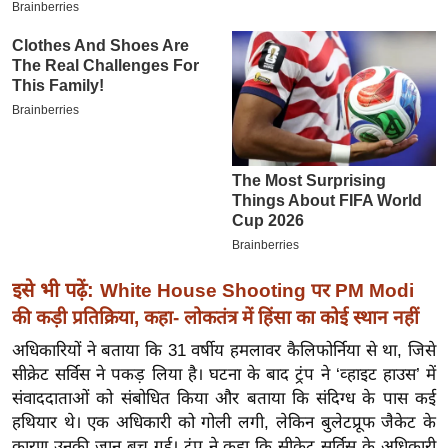
इ
म
ई
-
पे
प
र
मि
सा
ल
इसे भी पढ़ें:
White House Shooting पर PM Modi
की कड़ी प्रतिक्रिया, कहा- लोकतंत्र में हिंसा का कोई स्थान नहीं
बे
मि
अधिकारियों ने बताया कि 31 वर्षीय हमलावर कैलिफोर्निया से था, जिसे
सा
सीक्रेट सर्विस ने पकड़ लिया है। घटना के बाद ट्रंप ने ‘व्हाइट हाउस’ में
ल
संवाददाताओं को संबोधित किया और बताया कि संदिग्ध के पास कई
हथियार थे। एक अधिकारी को गोली लगी, लेकिन बुलेटप्रूफ जैकेट के
श
कारण उनकी जान बच गई। ट्रंप ने कहा कि सीक्रेट सर्विस के अधिकारी