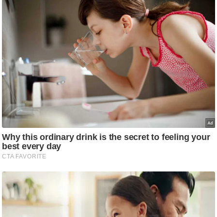
ट
ने
स
मं
त्रा
रि
ले
श
न
शि
प
रा
ज
नी
ति
वि
श्ले