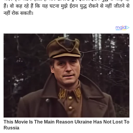
य
हैं। वो कह रहे हैं कि यह घटना मुझे ईरान युद्ध रोकने से नहीं जीतने से
ब
नहीं रोक सकती।
ज
ट
खे
ल
क्रि
के
ट
I
P
L
2
0
2
6
क्रा