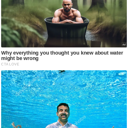
आ
र
.
आ
ई
.
चा
य
प
र
स
मी
क्षा
ध
र्म
ज्यो