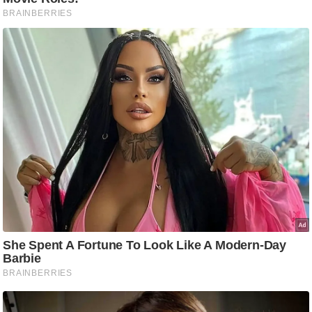
/
फै
श
न
घ
रे
लू
नु
स्खे
प
र्य
ट
न
स्थ
ल
फि