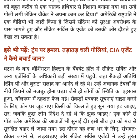
ख्सि
को बहुत करीब से एक घातक हथियार से निशाना बनाया गया था। उन्हें
य
गोली लगी लेकिन जैकेट ने अपना काम कर दिया।’’ अमेरिकी राष्ट्रपति ने
त
एक वीडियो भी जारी किया है जिसमें संदिग्ध को सुरक्षा अवरोधक के
यं
पास भागते हुए और सीक्रेट सर्विस के एजेंट को उसकी ओर दौड़ते हुए
ग
देखा जा सकता है।
इं
इसे भी पढ़ें:
ट्रंप पर हमला, तड़ातड़ चली गोलियां, CIA एजेंट
डि
ने कैसे बचाई जान?
या
घटना के बाद वॉशिंगटन हिल्टन के बैंक्वेट हॉल में सीक्रेट सर्विस और
सा
अन्य एजेंसियों के अधिकारी बड़ी संख्या में पंहुचे, जहां सैकड़ों अतिथि
हि
स्प्रिंग पी और बुराटा सलाद का आनंद ले रहे थे। उन्हें अचानक टेबलों के
त्य
नीचे छिपने को मजबूर होना पड़ा। जैसे ही लोगों को स्थिति का एहसास
ज
हुआ, बॉलरूम में दहशत फैल गई। सैकड़ों पत्रकार सूचनाएं साझा करने
ग
के लिए फोन पर जुट गए। किसी को चिल्लाते हुए सुना गया हट जाइए,
त
सर! जबकि कुछ लोग निर्देश दे रहे थे कि झुक जाइए।’ एक कोने से
ऑ
गॉड ब्लेस अमेरिका की आवाजें भी सुनाई दीं। इसी बीच ट्रंप को मंच से
टो
सुरक्षित बाहर ले जाया गया। इस दौरान वह क्षण भर के लिए, संभवतः
ठोकर लगने से, लड़खड़ाए और सीक्रेट सर्विस एजेंटों ने उन्हें तुरंत
व