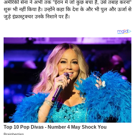
य
अमेरिकी सेना ने अभी तक "ईरान में जो कुछ बचा है, उसे तबाह करना"
शुरू भी नहीं किया है। उन्होंने कहा कि देश के और भी पुल और ऊर्जा से
ब
जुड़े इंफ्रास्ट्रक्चर उनके निशाने पर हैं।
ज
ट
खे
ल
क्रि
के
ट
I
P
L
2
0
2
6
क्रा