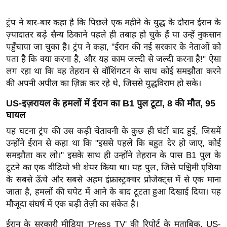
ख्सि
य
ट्रंप ने बार-बार कहा है कि पिछले एक महीने के युद्ध के दौरान ईरान के
त
ज़्यादातर बड़े सैन्य ठिकाने पहले ही तबाह हो चुके हैं या उन्हें नुकसान
यं
पहुँचाया जा चुका है। ट्रंप ने कहा, "ईरान की नई सरकार के नेताओं को
ग
पता है कि क्या करना है, और यह काम जल्दी से जल्दी करना है!" ऐसा
लग रहा था कि वह तेहरान से वॉशिंगटन के साथ कोई समझौता करने
इं
की अपनी अपील का ज़िक्र कर रहे थे, जिससे युद्धविराम हो सके।
डि
या
US-इज़रायल के हमलों में ईरान का B1 पुल टूटा, 8 की मौत, 95
सा
घायल
हि
यह घटना ट्रंप की उस कड़ी चेतावनी के कुछ ही घंटों बाद हुई, जिसमें
त्य
उन्होंने ईरान से कहा था कि "इससे पहले कि बहुत देर हो जाए, कोई
ज
समझौता कर लो।" इसके साथ ही उन्होंने तेहरान के पास B1 पुल के
ग
टूटने का एक वीडियो भी शेयर किया था। यह पुल, जिसे पश्चिमी एशिया
के सबसे ऊँचे और सबसे अहम इंफ्रास्ट्रक्चर प्रोजेक्ट्स में से एक माना
त
जाता है, हमलों की चपेट में आने के बाद टूटता हुआ दिखाई दिया। यह
ऑ
मौजूदा संघर्ष में एक बड़ी तेज़ी का संकेत है।
टो
व
ईरान के सरकारी मीडिया 'Press TV' की रिपोर्ट के मुताबिक, US-