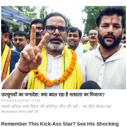
ति
ष
प्र
भु
म
हि
मा
/
ध
र्म
स्थ
ल
व्र
त
त्यो
हा
र