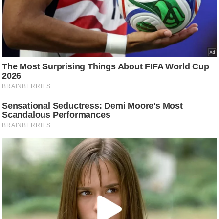
/
फै
श
न
घ
रे
लू
नु
स्खे
प
र्य
ट
न
स्थ
ल
फि