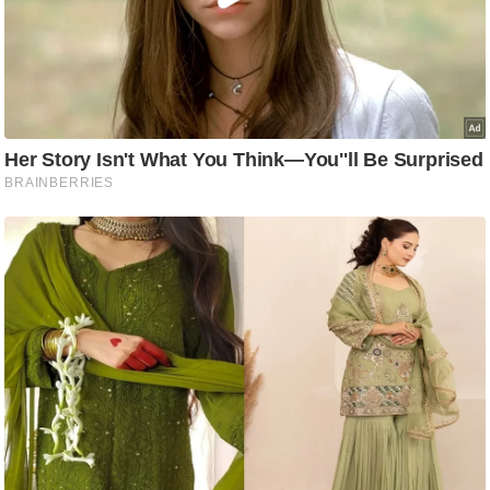
ट
ने
स
मं
त्रा
रि
ले
श
न
शि
प
रा
ज
नी
ति
वि
श्ले