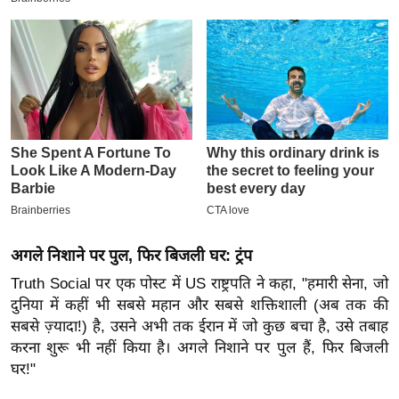
इ
म
ई
-
पे
प
र
मि
सा
ल
अगले निशाने पर पुल, फिर बिजली घर: ट्रंप
Truth Social पर एक पोस्ट में US राष्ट्रपति ने कहा, "हमारी सेना, जो
बे
दुनिया में कहीं भी सबसे महान और सबसे शक्तिशाली (अब तक की
मि
सबसे ज़्यादा!) है, उसने अभी तक ईरान में जो कुछ बचा है, उसे तबाह
सा
करना शुरू भी नहीं किया है। अगले निशाने पर पुल हैं, फिर बिजली
ल
घर!"
श