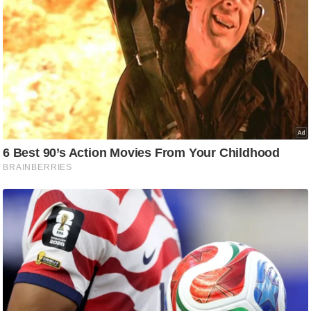
g
N
e
w
s
ला
इ
फ
स्टा
इ
ल
टे
क्नॉ
लॉ
जी
ब्यू
टी