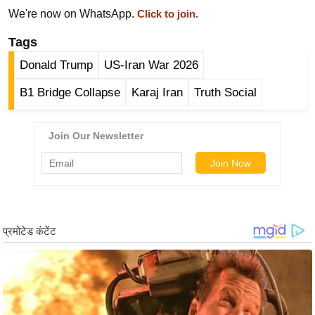
ड
We're now on WhatsApp.
Click to join.
हॉ
ली
Tags
वु
Donald Trump
US-Iran War 2026
ड
B1 Bridge Collapse
Karaj Iran
Truth Social
फि
ल्म
स
मी
क्षा
B
r
e
a
k
i
n