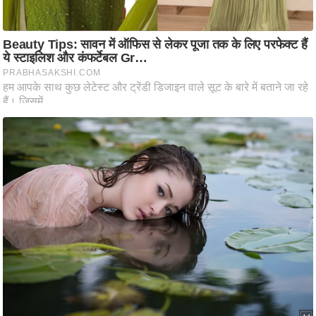
ष
ण
स
म
सा
म
यि
क
मा
तृ
भू
मि
स्तं
भ
ए
म
.