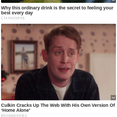
आ
र
.
आ
ई
.
चा
य
प
र
स
मी
क्षा
ध
र्म
ज्यो