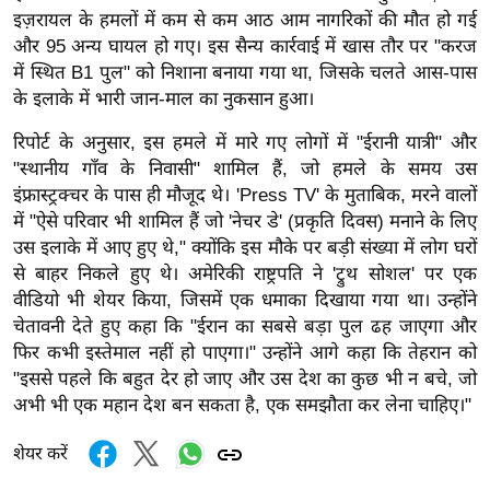
र्ल्ड
इज़रायल के हमलों में कम से कम आठ आम नागरिकों की मौत हो गई
और 95 अन्य घायल हो गए। इस सैन्य कार्रवाई में खास तौर पर "करज
न्यू
में स्थित B1 पुल" को निशाना बनाया गया था, जिसके चलते आस-पास
ज
के इलाके में भारी जान-माल का नुकसान हुआ।
ब्री
फ
रिपोर्ट के अनुसार, इस हमले में मारे गए लोगों में "ईरानी यात्री" और
"स्थानीय गाँव के निवासी" शामिल हैं, जो हमले के समय उस
म
इंफ्रास्ट्रक्चर के पास ही मौजूद थे। 'Press TV' के मुताबिक, मरने वालों
नो
में "ऐसे परिवार भी शामिल हैं जो 'नेचर डे' (प्रकृति दिवस) मनाने के लिए
रं
उस इलाके में आए हुए थे," क्योंकि इस मौके पर बड़ी संख्या में लोग घरों
ज
से बाहर निकले हुए थे। अमेरिकी राष्ट्रपति ने 'ट्रुथ सोशल' पर एक
न
वीडियो भी शेयर किया, जिसमें एक धमाका दिखाया गया था। उन्होंने
ज
चेतावनी देते हुए कहा कि "ईरान का सबसे बड़ा पुल ढह जाएगा और
ग
फिर कभी इस्तेमाल नहीं हो पाएगा।" उन्होंने आगे कहा कि तेहरान को
त
"इससे पहले कि बहुत देर हो जाए और उस देश का कुछ भी न बचे, जो
बॉ
अभी भी एक महान देश बन सकता है, एक समझौता कर लेना चाहिए।"
ली
शेयर करें
वु