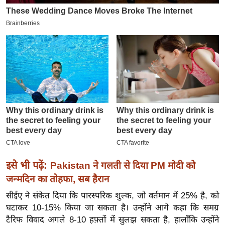
इ
म
ई
-
पे
प
र
मि
सा
ल
बे
इसे भी पढ़ें:
Pakistan ने गलती से दिया PM मोदी को
मि
जन्मदिन का तोहफा, सब हैरान
सा
सीईए ने संकेत दिया कि पारस्परिक शुल्क, जो वर्तमान में 25% है, को
ल
घटाकर 10-15% किया जा सकता है। उन्होंने आगे कहा कि समग्र
श
टैरिफ विवाद अगले 8-10 हफ़्तों में सुलझ सकता है, हालाँकि उन्होंने