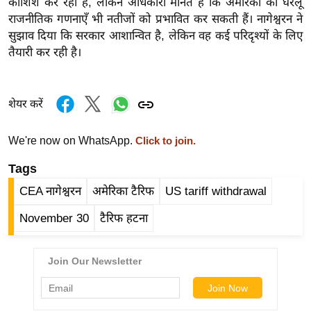
कोशिश कर रही है, लेकिन अधिकारी मानते हैं कि अमेरिका की घरेलू
र्ल्ड
राजनीतिक गणनाएँ भी नतीजों को प्रभावित कर सकती हैं। नागेश्वरन ने
न्यू
सुझाव दिया कि सरकार आशान्वित है, लेकिन वह कई परिदृश्यों के लिए
ज
तैयारी कर रही है।
ब्री
फ
शेयर करें
म
नो
We're now on WhatsApp.
Click to join.
रं
ज
Tags
न
CEA नागेश्वरन
अमेरिका टैरिफ
US tariff withdrawal
ज
ग
November 30
टैरिफ हटना
त
बॉ
ली
वु