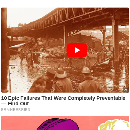
g
N
e
w
s
ला
इ
फ
स्टा
इ
ल
टे
क्नॉ
लॉ
जी
ब्यू
टी