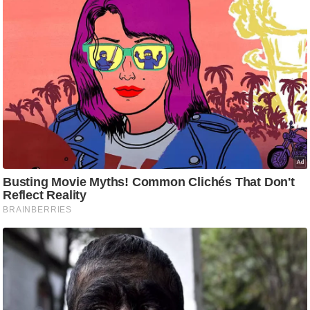
/
फै
श
न
घ
रे
लू
नु
स्खे
प
र्य
ट
न
स्थ
ल
फि