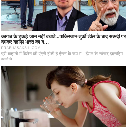
ष
ण
स
म
सा
म
यि
क
मा
तृ
भू
मि
स्तं
भ
ए
म
.