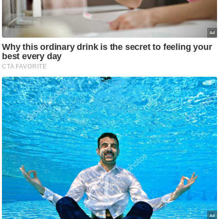
आ
र
.
आ
ई
.
चा
य
प
र
स
मी
क्षा
ध
र्म
ज्यो