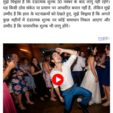
य
मुझे विश्वास है कि दंडात्मक शुल्क 30 नवंबर के बाद लागू नहीं रहेंगे।
यह किसी ठोस संकेत या प्रमाण पर आधारित बयान नहीं है, लेकिन मुझे
ब
उम्मीद है कि हाल के घटनाक्रमों को देखते हुए, मुझे विश्वास है कि अगले
ज
कुछ महीनों में दंडात्मक शुल्क पर कोई समाधान निकल आएगा और
ट
उम्मीद है कि पारस्परिक शुल्क भी लागू होंगे।
खे
ल
क्रि
के
ट
I
P
L
2
0
2
6
क्रा