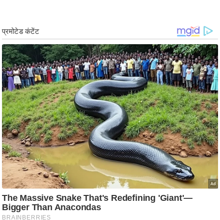
ड
हॉ
ली
वु
ड
फि
ल्म
स
मी
क्षा
B
r
e
a
k
i
n