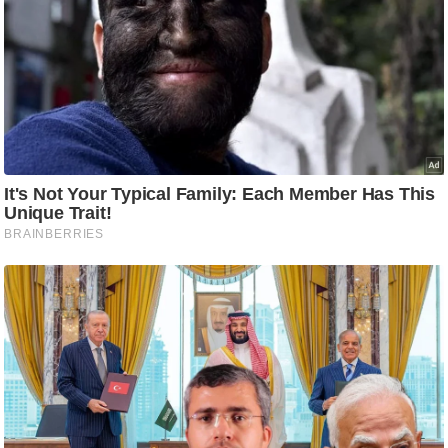
ट
ने
स
मं
त्रा
रि
ले
श
न
शि
प
रा
ज
नी
ति
वि
श्ले