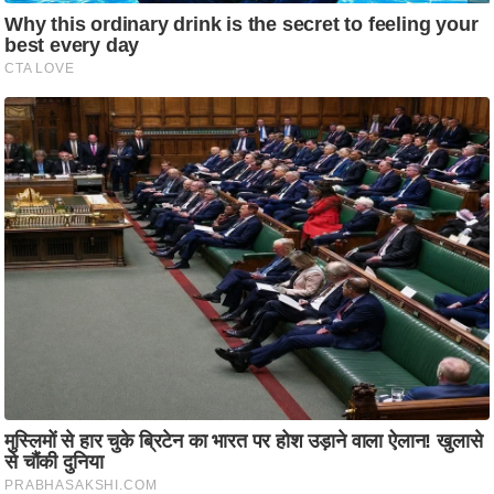
ति
ष
प्र
भु
म
हि
मा
/
ध
र्म
स्थ
ल
व्र
त
त्यो
हा
र