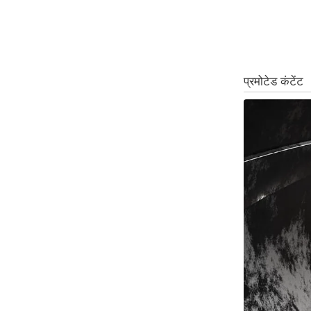
ऑडियो
इंफ़ोग्राफ़िक
राज्यों से
शहरों से
वेब स्टोरी
कार्टून
Short
Videos
iOS App
About us
Contact Editor
Advertise
Privacy Policy
Grievance
Redressal