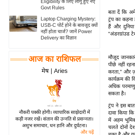
Eligibility के लिए लागू हुए नए
स्तंभ
Govt Rules
बता दें कि अम
एम.
Laptop Charging Mystery:
ट्रंप का कहना
आर.
USB-C पोर्ट होने के बावजूद क्यों
हैं और दुनिय
नहीं होता चार्ज? जानें Power
आई.
"अंडरग्रांउड ट
Delivery का विज्ञान
चाय पर
समीक्षा
मौजूद जानकारी
आज का राशिफल
धर्म
पीछे नहीं रहन
ज्योतिष
मेष | Aries
करता," और ज़
प्रभु
कार्यक्रम की 
महिमा/
अधिक परमाणु 
सकता है।
धर्मस्थल
व्रत
ट्रंप ने इस ब
त्योहार
नौकरी पक्की होगी। व्यापारिक साझेदारी में
दावा किया कि 
कड़ी नजर रखें। संतान की उन्नति से प्रसन्नता।
में अहम भूमि
राशिफल
अशुभ समाचार, धन हानि और दुर्घटना।
चलते दोनों द
विशेष
और पढ़ें
चुका है और यह 