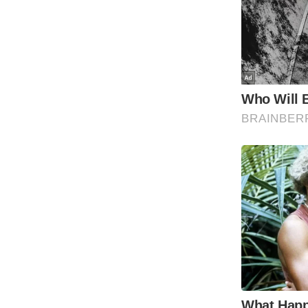
Code Of Ethics
RSS
Our Team
Expert Panel
Loksabhachunav
Android App