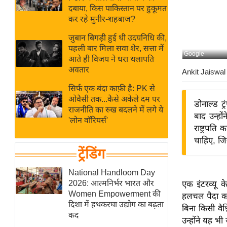
बजट
Hindi
दबाया, किस पाकिस्तान पर हुकूमत
खेल
News
कर रहे मुनीर-शहबाज?
क्रिकेट
जुबान बिगड़ी हुई थी उदयनिधि की,
Hindi
IPL
पहली बार मिला सवा शेर, सत्ता में
Google
आते ही विजय ने धरा थलापति
Videos
2026
अवतार
Ankit Jaiswal
क्राइम
सिर्फ एक बंदा काफ़ी है: PK से
ई-पेपर
ओवैसी तक...कैसे अकेले दम पर
डोनाल्ड ट
मिसाल बेमिसाल
राजनीति का रुख बदलने में लगे ये
बाद उन्हो
'लोन वॉरियर्स'
शख्सियत
राष्ट्रपति
यंग इंडिया
चाहिए, जि
ट्रेंडिंग
साहित्य जगत
ऑटो वर्ल्ड
National Handloom Day
2026: आत्मनिर्भर भारत और
एक इंटरव्यू के
न्यूज ब्रीफ
Women Empowerment की
हलचल पैदा कर 
मनोरंजन जगत
दिशा में हथकरघा उद्योग का बढ़ता
बिना किसी वैश्
कद
बॉलीवुड
उन्होंने यह भ