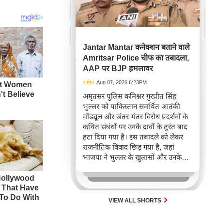
Jantar Mantar कनेक्शन बताने वाले
Amritsar Police चीफ का तबादला,
AAP पर BJP हमलावर
राष्ट्रीय
Aug 07, 2026 6:23PM
अमृतसर पुलिस कमिश्नर गुरप्रीत सिंह
भुल्लर को पाकिस्तान समर्थित आतंकी
मॉड्यूल और जंतर-मंतर विरोध प्रदर्शनों के
कथित संबंधों पर उनके दावों के तुरंत बाद
हटा दिया गया है। इस तबादले को लेकर
राजनीतिक विवाद छिड़ गया है, जहां
भाजपा ने भुल्लर के खुलासों और उनके
हटाए जाने के समय पर सवाल उठाए हैं।
पंजाब सरकार ने बाद में स्पष्ट किया कि
भुल्लर ने प्रदर्शनकारियों के आतंकी मॉड्यूल
से संबंध का दावा नहीं किया था।
VIEW ALL SHORTS