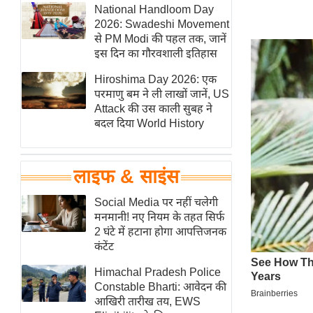
हॉलीवुड
National Handloom Day
2026: Swadeshi Movement
फिल्म समीक्षा
से PM Modi की पहल तक, जानें
Breaking
इस दिन का गौरवशाली इतिहास
News
Hiroshima Day 2026: एक
लाइफस्टाइल
परमाणु बम ने ली लाखों जानें, US
Attack की उस काली सुबह ने
टेक्नॉलॉजी
बदल दिया World History
ब्यूटी/फैशन
घरेलू नुस्खे
लाइफ & साइंस
पर्यटन स्थल
फिटनेस मंत्रा
Social Media पर नहीं चलेगी
मनमानी! नए नियम के तहत सिर्फ
रिलेशनशिप
2 घंटे में हटाना होगा आपत्तिजनक
राजनीति
कंटेंट
विश्लेषण
Himachal Pradesh Police
समसामयिक
Constable Bharti: आवेदन की
आखिरी तारीख तय, EWS
मातृभूमि