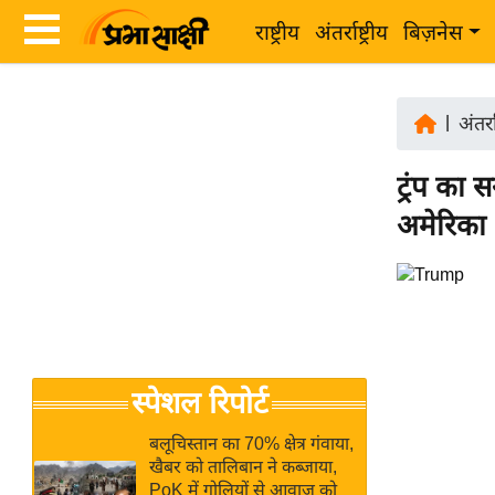
राष्ट्रीय
अंतर्राष्ट्रीय
बिज़नेस
Latest
ता
News
|
अंतर्रा
ज़ा
in
ख
ट्रंप का
Hindi
ब
अमेरिका 
र
Hindi
राष्ट्रीय
News
अंतर्राष्ट्रीय
Live
बिज़नेस
उद्योग
Breaking
स्पेशल रिपोर्ट
जगत
News in
विशेषज्ञ
Hindi
बलूचिस्तान का 70% क्षेत्र गंवाया,
राय
खैबर को तालिबान ने कब्जाया,
PoK में गोलियों से आवाज को