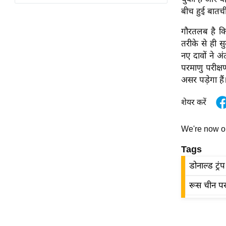
विश्लेषण
बीच हुई बातच
ट्रेंडिंग
गौरतलब है कि 
तरीके से ही स
Q
नए दावों ने अ
u
परमाणु परीक्
i
असर पड़ेगा हैं
c
k
शेयर करें
L
i
We're now 
n
k
Tags
s
डोनाल्ड ट्रंप
विधानसभा
रूस चीन पर
चुनाव
फोटो
वीडियो