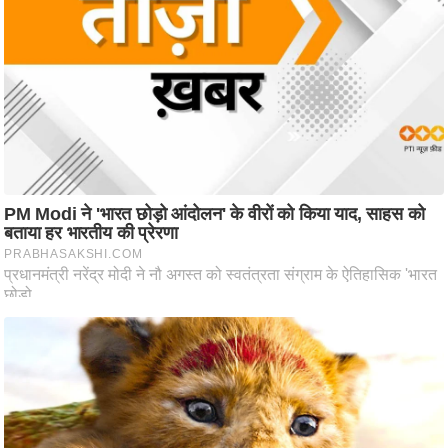
आ
र
.
आ
ई
.
चा
य
प
र
स
मी
क्षा
ध
र्म
ज्यो