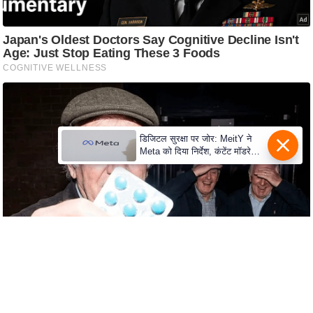
e
r
t
i
s
e
P
r
डिजिटल सुरक्षा पर जोर: MeitY ने
i
Meta को दिया निर्देश, कंटेंट मॉडरेशन
मजबूत करे
v
a
c
y
P
o
l
i