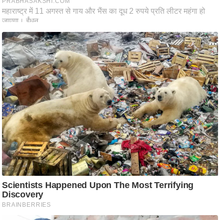
ट
ने
स
मं
त्रा
रि
ले
श
न
शि
प
रा
ज
नी
ति
वि
श्ले