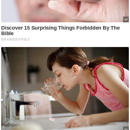
g
N
e
w
s
ला
इ
फ
स्टा
इ
ल
टे
क्नॉ
लॉ
जी
ब्यू
टी