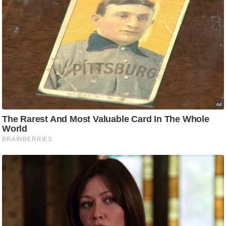
र्ल्ड
न्यू
ज
ब्री
फ
म
नो
रं
ज
न
ज
ग
त
बॉ
ली
वु