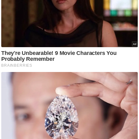
ड
हॉ
ली
वु
ड
फि
ल्म
स
मी
क्षा
B
r
e
a
k
i
n