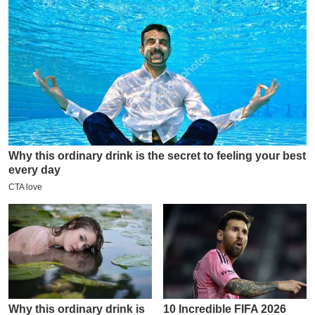
य
ब
ज
ट
खे
ल
क्रि
के
ट
I
P
L
2
0
2
6
क्रा