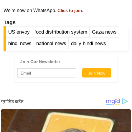
ख्सि
य
We're now on WhatsApp.
Click to join.
त
Tags
यं
US envoy
food distribution system
Gaza news
ग
इं
hindi news
national news
daily hindi news
डि
या
सा
हि
त्य
ज
ग
त
ऑ
टो
व