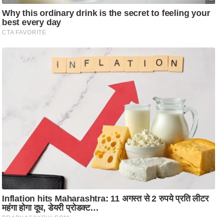
/
फै
श
न
घ
रे
लू
नु
स्खे
प
र्य
ट
न
स्थ
ल
फि