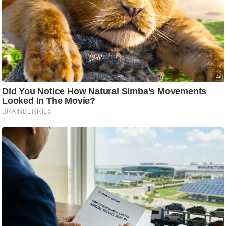
ति
ष
प्र
भु
म
हि
मा
/
ध
र्म
स्थ
ल
व्र
त
त्यो
हा
र