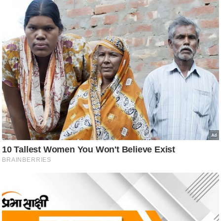
ष
ण
स
म
सा
म
यि
क
मा
तृ
भू
मि
स्तं
भ
ए
म
.