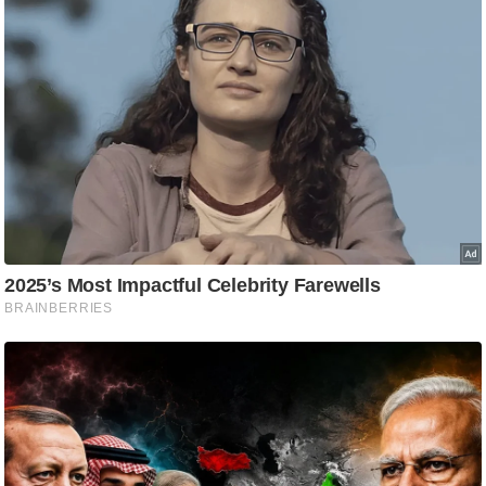
ट
ने
स
मं
त्रा
रि
ले
श
न
शि
प
रा
ज
नी
ति
वि
श्ले