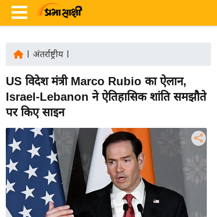
|
अंतर्राष्ट्रीय
|
ता
US विदेश मंत्री Marco Rubio का ऐलान,
ज़ा
ख
Israel-Lebanon ने ऐतिहासिक शांति समझौते
ब
पर किए साइन
र
रा
ष्ट्री
य
अं
त
र्रा
ष्ट्री