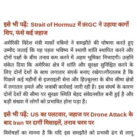
ख्सि
य
त
इसे भी पढ़ें:
Strait of Hormuz में IRGC ने उड़ाया कार्गो
यं
शिप, फंसे कई जहाज
ग
अमेरिकी विदेश मंत्री मार्को रुबियो ने समझौते की घोषणा करते हुए
इं
उम्मीद जताई कि यह पहल भविष्य में स्थायी शांति स्थापित करने और
डि
दोनों पक्षों के बीच तनाव कम करने में अहम भूमिका निभाएगी। उन्होंने
या
संकेत दिया कि अमेरिका क्षेत्र में शांति और सुरक्षा सुनिश्चित करने के
सा
लिए दोनों देशों के साथ लगातार संपर्क बनाए रखेगा।
गौरतलब है कि
हि
पिछले कई महीनों से इजराइली सेना और हिज़्बुल्ला के बीच सीमा क्षेत्रों
त्य
में लगातार हमले और जवाबी कार्रवाई जारी रही है। इस संघर्ष के कारण
ज
दोनों देशों की सीमा पर सुरक्षा स्थिति बेहद संवेदनशील बनी हुई है और
ग
बड़ी संख्या में लोगों को प्रभावित होना पड़ा है।
त
इसे भी पढ़ें:
US का पलटवार, जहाज पर Drone Attack के
ऑ
बाद Iran पर दागीं मिसाइलें, तनाव चरम पर
टो
विशेषज्ञों का मानना है कि यदि इस समझौते को प्रभावी ढंग से लागू
व