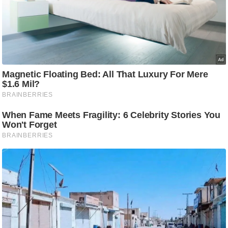
आ
र
.
आ
ई
.
चा
य
प
र
स
मी
क्षा
ध
र्म
ज्यो