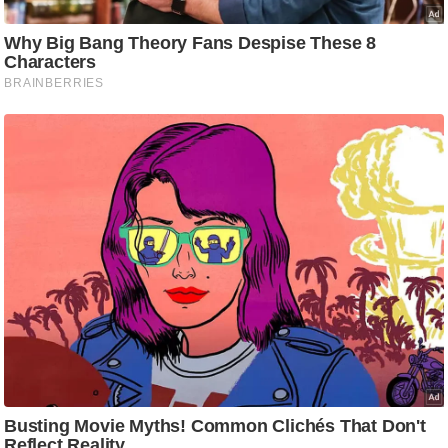
g
N
e
w
s
ला
इ
फ
स्टा
इ
ल
टे
क्नॉ
लॉ
जी
ब्यू
टी