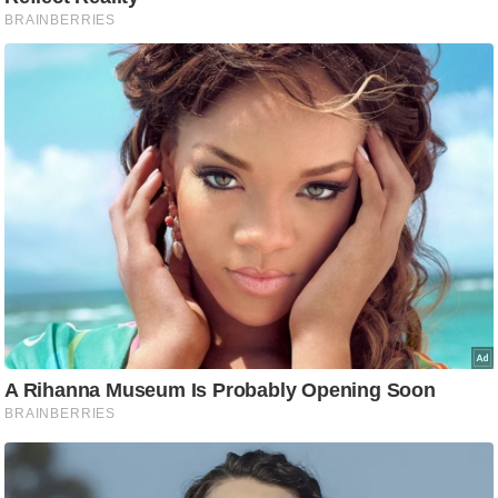
/
फै
श
न
घ
रे
लू
नु
स्खे
प
र्य
ट
न
स्थ
ल
फि