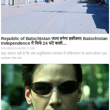
ति
ष
प्र
भु
म
हि
मा
/
ध
र्म
स्थ
ल
व्र
त
त्यो
हा
र