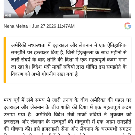
य
बि
ANI
ज़
Neha Mehta
। Jun 27 2026 11:47AM
ने
स
अमेरिकी मध्यस्थता में इज़राइल और लेबनान ने एक ऐतिहासिक
उ
समझौते पर हस्ताक्षर किए हैं, जिसे हिज़्बुल्ला के साथ महीनों से
द्यो
जारी संघर्ष के बाद शांति की दिशा में एक महत्वपूर्ण कदम माना
ग
जा रहा है। विदेश मंत्री मार्को रुबियो द्वारा घोषित इस समझौते के
ज
विवरण को अभी गोपनीय रखा गया है।
ग
त
वि
मध्य पूर्व में लंबे समय से जारी तनाव के बीच अमेरिका की पहल पर
शे
इजराइल और लेबनान के बीच शांति की दिशा में एक महत्वपूर्ण कदम
ष
उठाया गया है। अमेरिकी विदेश मंत्री मार्को रुबियो ने शुक्रवार को
ज्ञ
इजराइल और लेबनान के राजदूतों की मौजूदगी में एक अहम समझौते
रा
की घोषणा की। इसे इजराइली सेना और लेबनान के चरमपंथी संगठन