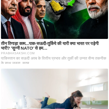
ष
ण
स
म
सा
म
यि
क
मा
तृ
भू
मि
स्तं
भ
ए
म
.