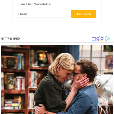
ड
हॉ
ली
वु
ड
फि
ल्म
स
मी
क्षा
B
r
e
a
k
i
n