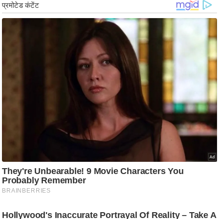
/
फै
श
न
घ
रे
लू
नु
स्खे
प
र्य
ट
न
स्थ
ल
फि