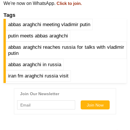
g
We're now on WhatsApp.
Click to join.
N
Tags
e
abbas araghchi meeting vladimir putin
w
s
putin meets abbas araghchi
ला
abbas araghchi reaches russia for talks with vladimir
इ
putin
फ
स्टा
abbas araghchi in russia
इ
iran fm araghchi russia visit
ल
टे
क्नॉ
लॉ
जी
ब्यू
टी