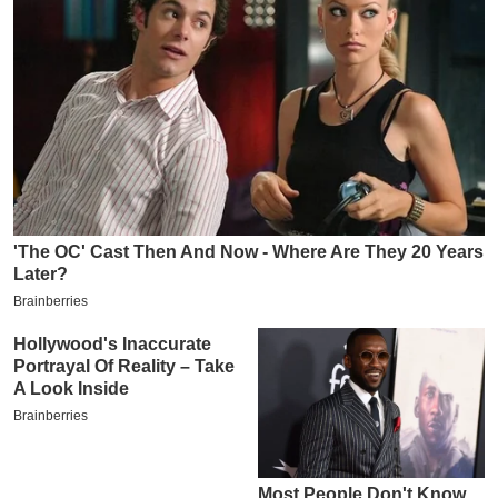
इ
म
ई
-
पे
प
र
मि
सा
ल
बे
मि
सा
ल
श