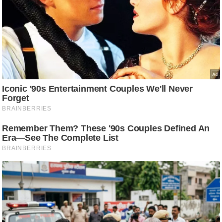
ति
ष
प्र
भु
म
हि
मा
/
ध
र्म
स्थ
ल
व्र
त
त्यो
हा
र