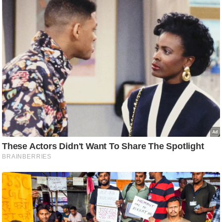
ष
ण
स
म
सा
म
यि
क
मा
तृ
भू
मि
स्तं
भ
ए
म
.