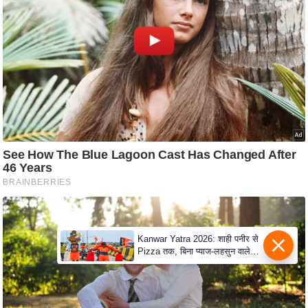
c
y
G
r
i
e
v
a
n
c
e
R
e
d
Kanwar Yatra 2026: शाही पनीर से
Pizza तक, बिना प्याज-लहसुन वाले
r
Modern Menu का बढ़ा क्रेज
e
s