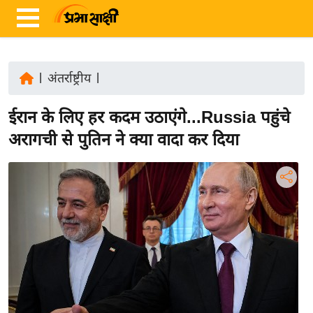
|
अंतर्राष्ट्रीय
|
ता
ईरान के लिए हर कदम उठाएंगे...Russia पहुंचे
ज़ा
ख
अरागची से पुतिन ने क्या वादा कर दिया
ब
र
रा
ष्ट्री
य
अं
त
र्रा
ष्ट्री