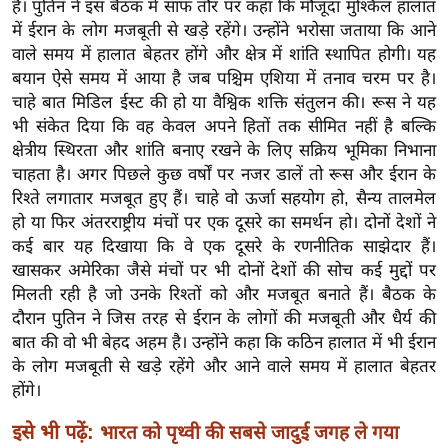
हैं। पुतिन ने इस बैठक में साफ तौर पर कहा कि मौजूदा मुश्किल हालात
र्ल्ड
में ईरान के लोग मजबूती से खड़े रहेंगे। उन्होंने भरोसा जताया कि आने
न्यू
वाले समय में हालात बेहतर होंगे और क्षेत्र में शांति स्थापित होगी। यह
ज
बयान ऐसे समय में आया है जब पश्चिम एशिया में तनाव चरम पर है।
ब्री
चाहे बात मिडिल ईस्ट की हो या वैश्विक शक्ति संतुलन की। रूस ने यह
फ
भी संकेत दिया कि वह केवल अपने हितों तक सीमित नहीं है बल्कि
क्षेत्रीय स्थिरता और शांति बनाए रखने के लिए सक्रिय भूमिका निभाना
म
चाहता है। अगर पिछले कुछ वर्षों पर नजर डालें तो रूस और ईरान के
नो
रिश्ते लगातार मजबूत हुए हैं। चाहे वो ऊर्जा सहयोग हो, सैन्य तालमेल
रं
हो या फिर अंतरराष्ट्रीय मंचों पर एक दूसरे का समर्थन हो। दोनों देशों ने
ज
कई बार यह दिखाया कि वे एक दूसरे के रणनीतिक साझेदार हैं।
न
खासकर अमेरिका जैसे मंचों पर भी दोनों देशों की सोच कई मुद्दों पर
ज
मिलती रही है जो उनके रिश्तों को और मजबूत बनाते हैं। बैठक के
ग
दौरान पुतिन ने जिस तरह से ईरान के लोगों की मजबूती और धैर्य की
त
बात की वो भी बेहद अहम है। उन्होंने कहा कि कठिन हालात में भी ईरान
के लोग मजबूती से खड़े रहेंगे और आने वाले समय में हालात बेहतर
बॉ
होंगे।
ली
वु
इसे भी पढ़ें:
भारत को पृथ्वी की सबसे जादुई जगह ले गया