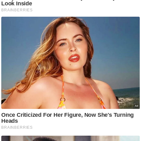
ट
ने
स
मं
त्रा
रि
ले
श
न
शि
प
रा
ज
नी
ति
वि
श्ले