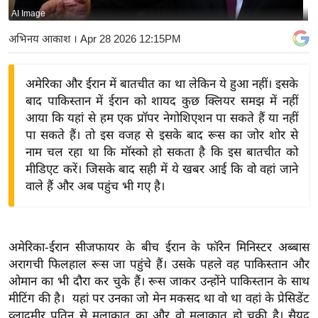
AI Image
य
बि
अभिनय आकाश
। Apr 28 2026 12:15PM
ज़
ने
अमेरिका और ईरान में बातचीत का था लेकिन ये हुआ नहीं। इसके
स
बाद पाकिस्तान में ईरान को शायद कुछ क्लियर समझ में नहीं
उ
आया कि यहां से हम एक प्रॉपर नेगोशिएशन पा सकते हैं या नहीं
द्यो
पा सकते हैं। तो इस वजह से इसके बाद रूस का जोर शोर से
ग
नाम चल रहा था कि मॉस्को हो सकता है कि इस बातचीत को
मीडिएट करें। जिसके बाद सही में ये खबर आई कि वो वहां जाने
ज
वाले हैं और अब पहुंच भी गए है।
ग
त
वि
अमेरिका-ईरान सीजफायर के बीच ईरान के फॉरेन मिनिस्टर अब्बास
शे
अरागची फिलहाल रूस जा पहुंचे हैं। उसके पहले वह पाकिस्तान और
ष
ओमान का भी दौरा कर चुके हैं। रूस जाकर उन्होंने पाकिस्तान के साथ
ज्ञ
मीटिंग की है। यहां पर उनका जो मेन मकसद था वो था वहां के प्रेसिडेंट
रा
व्लादमीर पुतिन से मुलाकात का और वो मुलाकात हो चुकी है। सैयद