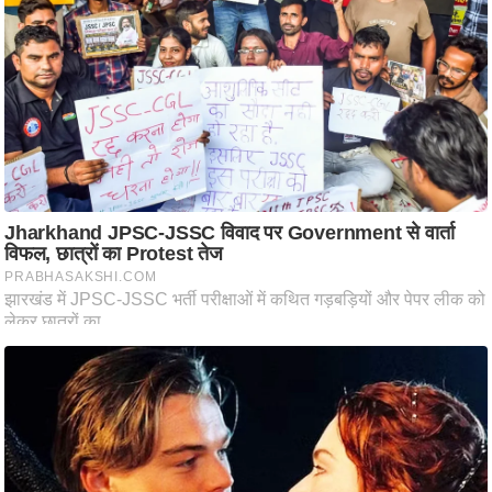
आ
र
.
आ
ई
.
चा
य
प
र
स
मी
क्षा
ध
र्म
ज्यो