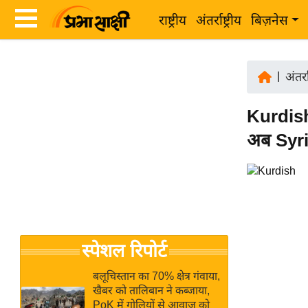
राष्ट्रीय
अंतर्राष्ट्रीय
बिज़नेस
Latest
ता
News
|
अंतर्रा
ज़ा
in
ख
Kurdish 
Hindi
ब
अब Syri
र
Hindi
राष्ट्रीय
News
अंतर्राष्ट्रीय
Live
बिज़नेस
उद्योग
Breaking
स्पेशल रिपोर्ट
जगत
News in
विशेषज्ञ
Hindi
बलूचिस्तान का 70% क्षेत्र गंवाया,
राय
खैबर को तालिबान ने कब्जाया,
PoK में गोलियों से आवाज को