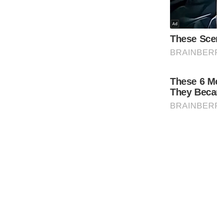
Code Of Ethics
RSS
Our Team
Expert Panel
Loksabhachunav
Android App