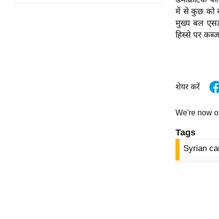
विश्लेषण
में से कुछ को
ट्रेंडिंग
मुख्य बल एसड
हिस्से पर कब
Q
u
i
c
शेयर करें
k
L
We're now 
i
n
Tags
k
Syrian c
s
विधानसभा
चुनाव
फोटो
वीडियो