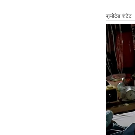
ऑडियो
इंफ़ोग्राफ़िक
राज्यों से
शहरों से
वेब स्टोरी
कार्टून
Short
Videos
iOS App
About us
Contact Editor
Advertise
Privacy Policy
Grievance
Redressal