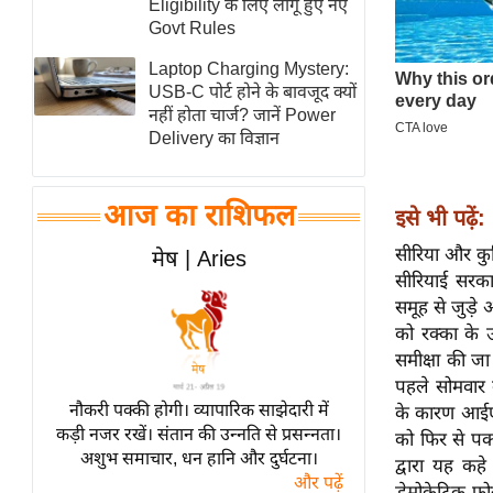
Eligibility के लिए लागू हुए नए
स्तंभ
Govt Rules
एम.
Laptop Charging Mystery:
आर.
USB-C पोर्ट होने के बावजूद क्यों
नहीं होता चार्ज? जानें Power
आई.
Delivery का विज्ञान
चाय पर
समीक्षा
आज का राशिफल
इसे भी पढ़ें:
धर्म
ज्योतिष
सीरिया और कुर्
मेष | Aries
सीरियाई सरका
प्रभु
समूह से जुड़े
महिमा/
को रक्का के 
धर्मस्थल
समीक्षा की ज
व्रत
पहले सोमवार क
त्योहार
नौकरी पक्की होगी। व्यापारिक साझेदारी में
के कारण आईएस
कड़ी नजर रखें। संतान की उन्नति से प्रसन्नता।
राशिफल
को फिर से पक
अशुभ समाचार, धन हानि और दुर्घटना।
द्वारा यह कहे
विशेष
और पढ़ें
डेमोक्रेटिक फ