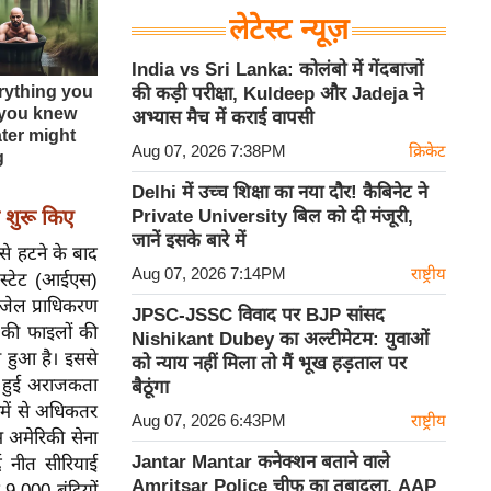
लेटेस्ट न्यूज़
India vs Sri Lanka: कोलंबो में गेंदबाजों
की कड़ी परीक्षा, Kuldeep और Jadeja ने
अभ्यास मैच में कराई वापसी
Aug 07, 2026 7:38PM
क्रिकेट
Delhi में उच्च शिक्षा का नया दौर! कैबिनेट ने
 शुरू किए
Private University बिल को दी मंजूरी,
जानें इसके बारे में
 से हटने के बाद
Aug 07, 2026 7:14PM
राष्ट्रीय
 स्टेट (आईएस)
 जेल प्राधिकरण
JPSC-JSSC विवाद पर BJP सांसद
 की फाइलों की
Nishikant Dubey का अल्टीमेटम: युवाओं
 हुआ है। इससे
को न्याय नहीं मिला तो मैं भूख हड़ताल पर
ां हुई अराजकता
बैठूंगा
में से अधिकतर
Aug 07, 2026 6:43PM
राष्ट्रीय
 अमेरिकी सेना
Jantar Mantar कनेक्शन बताने वाले
्द नीत सीरियाई
Amritsar Police चीफ का तबादला, AAP
 9,000 बंदियों