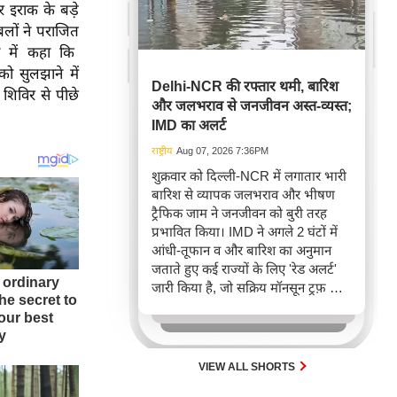
 इराक के बड़े
बलों ने पराजित
ान में कहा कि
ो सुलझाने में
Delhi-NCR की रफ्तार थमी, बारिश
शिविर से पीछे
और जलभराव से जनजीवन अस्त-व्यस्त;
IMD का अलर्ट
राष्ट्रीय
Aug 07, 2026 7:36PM
शुक्रवार को दिल्ली-NCR में लगातार भारी
बारिश से व्यापक जलभराव और भीषण
ट्रैफिक जाम ने जनजीवन को बुरी तरह
प्रभावित किया। IMD ने अगले 2 घंटों में
आंधी-तूफान व और बारिश का अनुमान
जताते हुए कई राज्यों के लिए 'रेड अलर्ट'
जारी किया है, जो सक्रिय मॉनसून ट्रफ़ और
चक्रवाती हवाओं के घेरे का परिणाम है,
जिससे यातायात बाधित होने के साथ-साथ
सफदरजंग अस्पताल में भी जलभराव की
स्थिति बनी।
VIEW ALL SHORTS