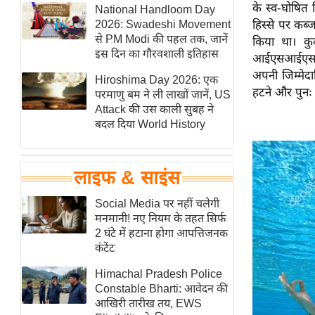
के स्व-घोषित
हॉलीवुड
National Handloom Day
2026: Swadeshi Movement
हिस्से पर कब्
फिल्म समीक्षा
से PM Modi की पहल तक, जानें
किया था। कुर
Breaking
इस दिन का गौरवशाली इतिहास
आईएसआईएस मुद
News
अपनी जिम्मेद
Hiroshima Day 2026: एक
हटने और पुनः 
लाइफस्टाइल
परमाणु बम ने ली लाखों जानें, US
Attack की उस काली सुबह ने
टेक्नॉलॉजी
बदल दिया World History
ब्यूटी/फैशन
घरेलू नुस्खे
लाइफ & साइंस
पर्यटन स्थल
फिटनेस मंत्रा
Social Media पर नहीं चलेगी
मनमानी! नए नियम के तहत सिर्फ
रिलेशनशिप
2 घंटे में हटाना होगा आपत्तिजनक
राजनीति
कंटेंट
विश्लेषण
Himachal Pradesh Police
समसामयिक
Constable Bharti: आवेदन की
आखिरी तारीख तय, EWS
मातृभूमि