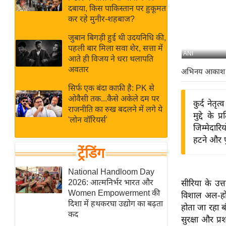
बजट
Hindi
दबाया, किस पाकिस्तान पर हुकूमत
खेल
News
कर रहे मुनीर-शहबाज?
क्रिकेट
जुबान बिगड़ी हुई थी उदयनिधि की,
Hindi
IPL
पहली बार मिला सवा शेर, सत्ता में
ANI
आते ही विजय ने धरा थलापति
Videos
2026
अवतार
अभिनय आकाश
क्राइम
सिर्फ एक बंदा काफ़ी है: PK से
ई-पेपर
ओवैसी तक...कैसे अकेले दम पर
कुर्द नेत
मिसाल बेमिसाल
राजनीति का रुख बदलने में लगे ये
मुद्दे के
'लोन वॉरियर्स'
शख्सियत
जिम्मेदार
यंग इंडिया
हटने और प
ट्रेंडिंग
साहित्य जगत
ऑटो वर्ल्ड
National Handloom Day
2026: आत्मनिर्भर भारत और
सीरिया के उत्त
न्यूज ब्रीफ
Women Empowerment की
विशाल अल-हो
मनोरंजन जगत
दिशा में हथकरघा उद्योग का बढ़ता
होता जा रहा 
कद
बॉलीवुड
सुरक्षा और प्