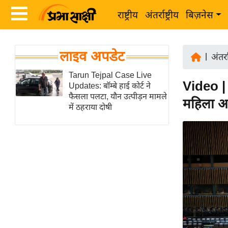
राष्ट्रीय
अंतर्राष्ट्रीय
बिज़नेस
Latest
ता
लाइव अपडेट
News
|
अंतर्रा
ज़ा
in
Tarun Tejpal Case Live
ख
Video | '
Updates: बॉम्बे हाई कोर्ट ने
Hindi
ब
फैसला पलटा, यौन उत्पीड़न मामले
महिला अध
र
में ठहराया दोषी
Hindi
राष्ट्रीय
News
अंतर्राष्ट्रीय
Live
बिज़नेस
उद्योग
Breaking
जगत
News in
विशेषज्ञ
Hindi
राय