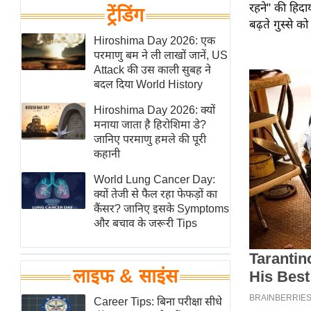
रहने" की हिदाय
हॉलीवुड
ट्रेंडिंग
बढ़ते गुस्से क
फिल्म समीक्षा
Hiroshima Day 2026: एक
Breaking
परमाणु बम ने ली लाखों जानें, US
News
Attack की उस काली सुबह ने
बदल दिया World History
लाइफस्टाइल
Hiroshima Day 2026: क्यों
टेक्नॉलॉजी
मनाया जाता है हिरोशिमा डे?
ब्यूटी/फैशन
जानिए परमाणु हमले की पूरी
कहानी
घरेलू नुस्खे
पर्यटन स्थल
World Lung Cancer Day:
क्यों तेजी से फैल रहा फेफड़ों का
फिटनेस मंत्रा
कैंसर? जानिए इसके Symptoms
रिलेशनशिप
और बचाव के जरूरी Tips
राजनीति
विश्लेषण
लाइफ & साइंस
समसामयिक
Career Tips: बिना परीक्षा सीधे
मातृभूमि