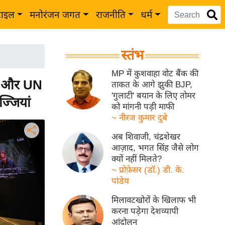
टाइल
मनोरंजन जगत
राजनीति
धर्म
स्तंभ
MP में कुशवाहा वोट बैंक की
दूत और UN
ताकत के आगे झुकी BJP,
'गुलाटी' बयान के लिए तोमर
्जियां
को मांगनी पड़ी माफी
~ नीरज कुमार दुबे
अब शिवाजी, चंद्रशेखर
आज़ाद, भगत सिंह जैसे लोग
क्यों नहीं मिलते?
~ प्रोफ़ेसर (डॉ.) डी. के.
पांडेय
मिलावटखोरों के खिलाफ भी
करना पड़ेगा देशव्यापी
आंदोलन