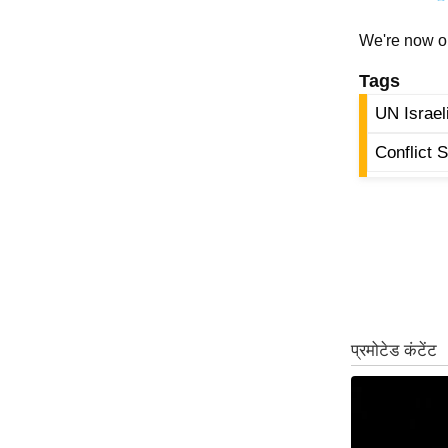
Code Of Ethics
We're now 
RSS
Tags
Our Team
UN Israel
Expert Panel
Loksabhachunav
Conflict 
Android App