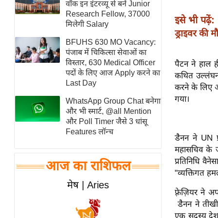
वॉक इन इंटरव्यू से बनें Junior
स्तंभ
Research Fellow, 37000
इसे भी पढ़ें:
मिलेगी Salary
एम.
ड्राइवर की 
आर.
BFUHS 630 MO Vacancy:
आई.
पंजाब में चिकित्सा सेवाओं का
विस्तार, 630 Medical Officer
पैटन ने हाल ह
चाय पर
पदों के लिए आज Apply करने का
कथित उल्लंघनो
समीक्षा
Last Day
करने के लिए अ
धर्म
गया।
WhatsApp Group Chat बनेगा
ज्योतिष
और भी स्मार्ट, @all Mention
और Poll Timer जैसे 3 धांसू
प्रभु
Features लॉन्च
डैनन ने UN प
महिमा/
महासचिव के 
धर्मस्थल
प्रतिनिधि वैने
आज का राशिफल
व्रत
"व्यक्तिगत ह
त्योहार
मेष | Aries
फ़्रेज़ियर ने
राशिफल
डैनन ने तीखी
विशेष
एक सदस्य देश