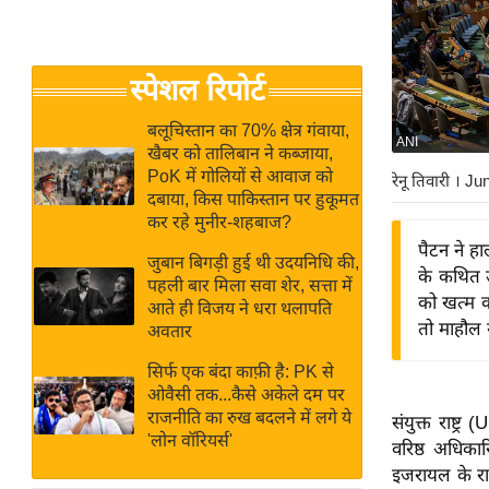
बजट
Hindi
खेल
News
क्रिकेट
स्पेशल रिपोर्ट
Hindi
IPL
Videos
2026
बलूचिस्तान का 70% क्षेत्र गंवाया,
ANI
खैबर को तालिबान ने कब्जाया,
क्राइम
PoK में गोलियों से आवाज को
रेनू तिवारी
। Ju
ई-पेपर
दबाया, किस पाकिस्तान पर हुकूमत
कर रहे मुनीर-शहबाज?
मिसाल बेमिसाल
पैटन ने हा
जुबान बिगड़ी हुई थी उदयनिधि की,
शख्सियत
के कथित उ
पहली बार मिला सवा शेर, सत्ता में
यंग इंडिया
को खत्म क
आते ही विजय ने धरा थलापति
तो माहौल 
अवतार
साहित्य जगत
ऑटो वर्ल्ड
सिर्फ एक बंदा काफ़ी है: PK से
ओवैसी तक...कैसे अकेले दम पर
न्यूज ब्रीफ
राजनीति का रुख बदलने में लगे ये
संयुक्त राष्
मनोरंजन जगत
'लोन वॉरियर्स'
वरिष्ठ अधिका
बॉलीवुड
इजरायल के राज