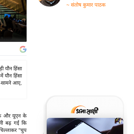
~ संतोष कुमार पाठक
़ी यौन हिंसा
ें यौन हिंसा
ने-सामने आए,
िक और यूएन के
तनी बढ़ गई कि
 चिल्लाकर "चुप