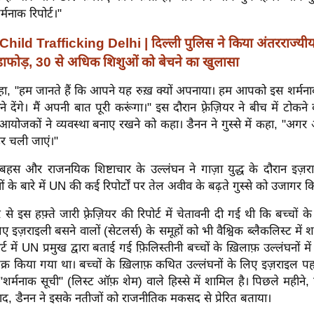
नाक रिपोर्ट।"
Child Trafficking Delhi | दिल्ली पुलिस ने किया अंतरराज्यीय
डाफोड़, 30 से अधिक शिशुओं को बेचने का खुलासा
 कहा, "हम जानते हैं कि आपने यह रुख़ क्यों अपनाया। हम आपको इस शर्म
ने देंगे। मैं अपनी बात पूरी करूंगा।" इस दौरान फ़्रेज़ियर ने बीच में टो
योजकों ने व्यवस्था बनाए रखने को कहा। डैनन ने गुस्से में कहा, "अगर 
हर चली जाएं।"
बहस और राजनयिक शिष्टाचार के उल्लंघन ने गाज़ा युद्ध के दौरान इज़राइ
ं के बारे में UN की कई रिपोर्टों पर तेल अवीव के बढ़ते गुस्से को उजागर क
से इस हफ़्ते जारी फ़्रेज़ियर की रिपोर्ट में चेतावनी दी गई थी कि बच्चों क
िए इज़राइली बसने वालों (सेटलर्स) के समूहों को भी वैश्विक ब्लैकलिस्ट मे
्ट में UN प्रमुख द्वारा बताई गई फ़िलिस्तीनी बच्चों के ख़िलाफ़ उल्लंघनों में
िक्र किया गया था।
बच्चों के ख़िलाफ़ कथित उल्लंघनों के लिए इज़राइल पहले
र्मनाक सूची" (लिस्ट ऑफ़ शेम) वाले हिस्से में शामिल है। पिछले महीने, प
बाद, डैनन ने इसके नतीजों को राजनीतिक मकसद से प्रेरित बताया।