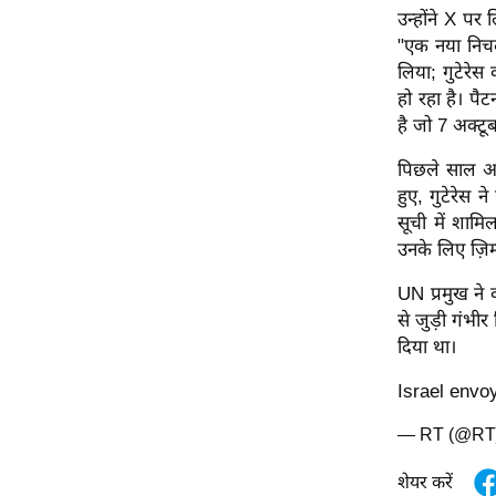
उन्होंने X पर
ऑडियो
"एक नया निचल
इंफ़ोग्राफ़िक
लिया; गुटेरे
राज्यों से
हो रहा है।
पैट
है जो 7 अक्टू
शहरों से
वेब स्टोरी
पिछले साल अगस
कार्टून
हुए, गुटेरेस 
सूची में शाम
Short
उनके लिए ज़िम्
Videos
iOS App
UN प्रमुख ने 
से जुड़ी गंभी
About us
दिया था।
Contact Editor
Israel envo
Advertise
Privacy Policy
— RT (@RT
Grievance
शेयर करें
Redressal