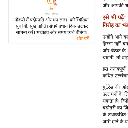
विश्लेषण
और आपकी शर्म
ट्रेंडिंग
इसे भी पढ़ें:
नौकरी में पदोन्नति और धन लाभ। परिस्थितियां
गिरोह का भं
Q
सुधरेगी, सुख प्राप्ति। संघर्ष प्रधान दिन- डटकर
सामना करें। भटकाव और समय व्यर्थ बीतेगा।
u
उन्होंने आगे
और पढ़ें
i
हिस्सा नहीं बन
c
और बैठक के आ
k
चाहतीं, तो बा
L
i
इस तनावपूर्ण 
n
कथित उल्लंघनो
k
गुटेरेस की ओर 
s
उल्लंघनों के ल
विधानसभा
सकता है। रिपोर
चुनाव
बढ़ोतरी का ज़
के तथाकथित "श
फोटो
जारी होने के 
वीडियो