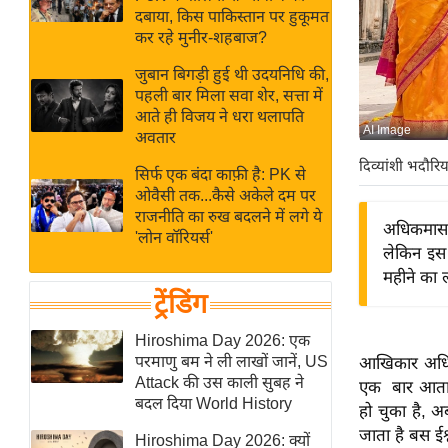
बजट
Hindi
दबाया, किस पाकिस्तान पर हुकूमत
खेल
News
कर रहे मुनीर-शहबाज?
क्रिकेट
जुबान बिगड़ी हुई थी उदयनिधि की,
Hindi
IPL
पहली बार मिला सवा शेर, सत्ता में
आते ही विजय ने धरा थलापति
Videos
2026
AI Image
अवतार
क्राइम
दिव्यांशी भदौरिय
सिर्फ एक बंदा काफ़ी है: PK से
ई-पेपर
ओवैसी तक...कैसे अकेले दम पर
मिसाल बेमिसाल
राजनीति का रुख बदलने में लगे ये
अधिकमास स
'लोन वॉरियर्स'
शख्सियत
लेकिन इस 
यंग इंडिया
महीने का 
ट्रेंडिंग
साहित्य जगत
ऑटो वर्ल्ड
Hiroshima Day 2026: एक
परमाणु बम ने ली लाखों जानें, US
आखिकार अधिकम
न्यूज ब्रीफ
Attack की उस काली सुबह ने
एक बार आता ह
मनोरंजन जगत
बदल दिया World History
हो चुका है, 
बॉलीवुड
जाता है बस ईश्
Hiroshima Day 2026: क्यों