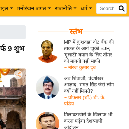
टाइल
मनोरंजन जगत
राजनीति
धर्म
स्तंभ
MP में कुशवाहा वोट बैंक की
्फ 9 शुभ
ताकत के आगे झुकी BJP,
'गुलाटी' बयान के लिए तोमर
को मांगनी पड़ी माफी
~ नीरज कुमार दुबे
अब शिवाजी, चंद्रशेखर
आज़ाद, भगत सिंह जैसे लोग
क्यों नहीं मिलते?
~ प्रोफ़ेसर (डॉ.) डी. के.
पांडेय
मिलावटखोरों के खिलाफ भी
करना पड़ेगा देशव्यापी
आंदोलन