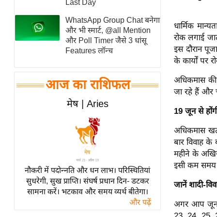
Last Day
स्तंभ
WhatsApp Group Chat बनेगा
धार्मिक मान्य
एम.
और भी स्मार्ट, @all Mention
रोक लगाई जाती
आर.
और Poll Timer जैसे 3 धांसू
इस दौरान पूजा
Features लॉन्च
आई.
के कार्यों पर 
चाय पर
समीक्षा
अधिकमास की स
आज का राशिफल
जा रहे हैं और
धर्म
मेष | Aries
ज्योतिष
19 जून से होंग
प्रभु
अधिकमास खत्म
महिमा/
बार विवाह के 
धर्मस्थल
महीने के अखिरी
व्रत
इसी कम समय मे
नौकरी में पदोन्नति और धन लाभ। परिस्थितियां
त्योहार
सुधरेगी, सुख प्राप्ति। संघर्ष प्रधान दिन- डटकर
जानें शादी-विवा
सामना करें। भटकाव और समय व्यर्थ बीतेगा।
राशिफल
और पढ़ें
अगर आप जून मे
विशेष
23, 24, 25, 2