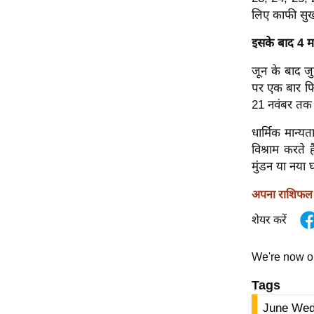
विश्लेषण
लिए काफी सुख
ट्रेंडिंग
इसके बाद 4 मह
Q
जून के बाद जु
u
पर एक बार फिर
i
21 नवंबर तक
c
k
धार्मिक मान्यत
L
विश्राम करते ह
i
मुंडन या नया 
n
अपना राशिफल ज
k
s
शेयर करें
विधानसभा
We're now 
चुनाव
Tags
फोटो
वीडियो
June Wed