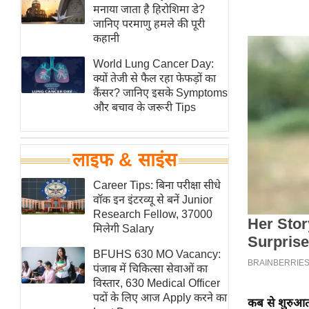
हॉलीवुड
मनाया जाता है हिरोशिमा डे?
जानिए परमाणु हमले की पूरी
फिल्म समीक्षा
कहानी
Breaking
World Lung Cancer Day:
News
क्यों तेजी से फैल रहा फेफड़ों का
लाइफस्टाइल
कैंसर? जानिए इसके Symptoms
और बचाव के जरूरी Tips
टेक्नॉलॉजी
ब्यूटी/फैशन
घरेलू नुस्खे
लाइफ & साइंस
पर्यटन स्थल
Career Tips: बिना परीक्षा सीधे
फिटनेस मंत्रा
वॉक इन इंटरव्यू से बनें Junior
Research Fellow, 37000
रिलेशनशिप
मिलेगी Salary
राजनीति
BFUHS 630 MO Vacancy:
विश्लेषण
पंजाब में चिकित्सा सेवाओं का
समसामयिक
विस्तार, 630 Medical Officer
पदों के लिए आज Apply करने का
कब से शुरुआत 
मातृभूमि