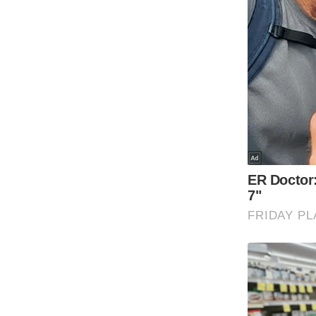
Code Of Ethics
RSS
Our Team
Expert Panel
Loksabhachunav
Android App