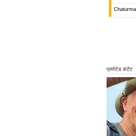
ऑडियो
Chaturma
इंफ़ोग्राफ़िक
राज्यों से
शहरों से
वेब स्टोरी
कार्टून
Short
Videos
iOS App
About us
Contact Editor
Advertise
Privacy Policy
Grievance
Redressal