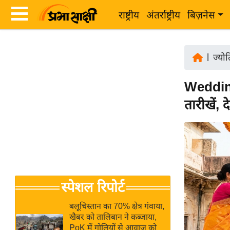
राष्ट्रीय
अंतर्राष्ट्रीय
बिज़नेस
Latest
ता
News
|
ज्यो
ज़ा
in
ख
Wedding
Hindi
ब
तारीखें, 
र
Hindi
राष्ट्रीय
News
अंतर्राष्ट्रीय
Live
बिज़नेस
उद्योग
Breaking
स्पेशल रिपोर्ट
जगत
News in
विशेषज्ञ
Hindi
बलूचिस्तान का 70% क्षेत्र गंवाया,
राय
खैबर को तालिबान ने कब्जाया,
PoK में गोलियों से आवाज को