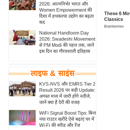
हॉलीवुड
2026: आत्मनिर्भर भारत और
Women Empowerment की
फिल्म समीक्षा
दिशा में हथकरघा उद्योग का बढ़ता
Breaking
कद
News
National Handloom Day
लाइफस्टाइल
2026: Swadeshi Movement
से PM Modi की पहल तक, जानें
टेक्नॉलॉजी
इस दिन का गौरवशाली इतिहास
ब्यूटी/फैशन
घरेलू नुस्खे
लाइफ & साइंस
पर्यटन स्थल
फिटनेस मंत्रा
KVS-NVS और EMRS Tier 2
Result 2026 पर बड़ी Update:
रिलेशनशिप
अगस्त मध्य में जारी होंगे नतीजे,
राजनीति
जानें क्या है देरी की वजह
विश्लेषण
WiFi Signal Boost Tips: बिना
समसामयिक
नया राउटर खरीदे ऐसे बढ़ाएं घर में
Wi-Fi की स्पीड और रेंज
मातृभूमि