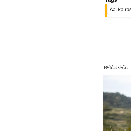
Code Of Ethics
Aaj ka ras
RSS
Our Team
Expert Panel
Loksabhachunav
Android App