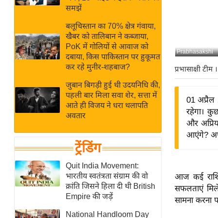
बजट
Hindi
समझें
खेल
News
बलूचिस्तान का 70% क्षेत्र गंवाया,
क्रिकेट
खैबर को तालिबान ने कब्जाया,
Hindi
IPL
PoK में गोलियों से आवाज को
Prabhasakshi
दबाया, किस पाकिस्तान पर हुकूमत
Videos
2026
कर रहे मुनीर-शहबाज?
प्रभासाक्षी टीम
।
क्राइम
जुबान बिगड़ी हुई थी उदयनिधि की,
ई-पेपर
पहली बार मिला सवा शेर, सत्ता में
01 अप्रैल
मिसाल बेमिसाल
आते ही विजय ने धरा थलापति
रहेगा। कु
अवतार
शख्सियत
और अप्रिय
यंग इंडिया
आएंगे? अप
ट्रेंडिंग
साहित्य जगत
ऑटो वर्ल्ड
Quit India Movement:
भारतीय स्वतंत्रता संग्राम की वो
आज कई राशियो
न्यूज ब्रीफ
क्रांति जिसने हिला दी थी British
सफलताएं मिलें
मनोरंजन जगत
Empire की जड़ें
सामना करना पड
बॉलीवुड
National Handloom Day