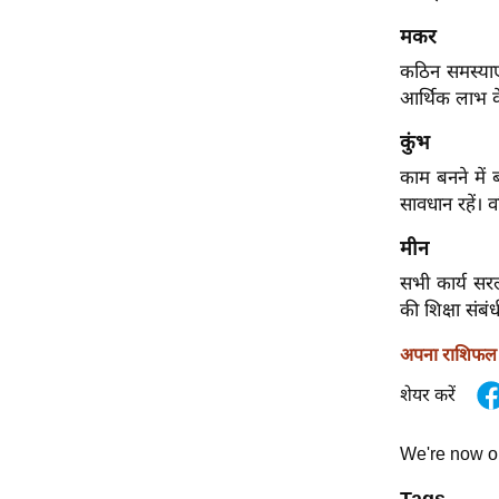
ऑडियो
मकर
इंफ़ोग्राफ़िक
कठिन समस्याएं
राज्यों से
आर्थिक लाभ के
शहरों से
कुंभ
वेब स्टोरी
काम बनने में 
कार्टून
सावधान रहें। व
Short
मीन
Videos
सभी कार्य सरलता
iOS App
की शिक्षा संबं
About us
अपना राशिफल ज
Contact Editor
शेयर करें
Advertise
Privacy Policy
We're now 
Grievance
Redressal
Tags