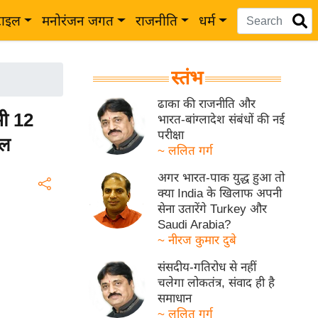
टाइल
मनोरंजन जगत
राजनीति
धर्म
स्तंभ
ढाका की राजनीति और
ी 12
भारत-बांग्लादेश संबंधों की नई
परीक्षा
फल
~ ललित गर्ग
अगर भारत-पाक युद्ध हुआ तो
क्या India के खिलाफ अपनी
सेना उतारेंगे Turkey और
Saudi Arabia?
~ नीरज कुमार दुबे
संसदीय-गतिरोध से नहीं
चलेगा लोकतंत्र, संवाद ही है
समाधान
~ ललित गर्ग