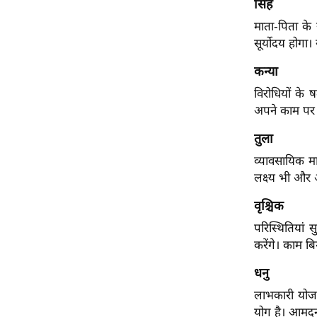
सिंह
विश्लेषण
माता-पिता के स
ट्रेंडिंग
सूर्योदय होगा।
Q
कन्या
u
विरोधियों के ष
i
अपने काम पर ध्
c
k
तुला
L
व्यावसायिक मा
i
लक्ष्य भी और आ
n
k
वृश्चिक
s
परिस्थितियां 
करेंगे। काम ब
विधानसभा
चुनाव
धनु
फोटो
लाभकारी योजना
वीडियो
योग है। आमदन