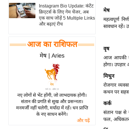
Instagram Bio Update: कंटेंट
स्तंभ
मेष
क्रिएटर्स के लिए गेम चेंजर, अब
एम.
एक साथ जोड़ें 5 Multiple Links
महत्वपूर्ण नि
आर.
और बढ़ाएं रीच
सावधान रहें। उ
आई.
चाय पर
आज का राशिफल
समीक्षा
वृष
मेष | Aries
धर्म
आज आपकी नई पह
होगा। उपहार औ
ज्योतिष
प्रभु
मिथुन
महिमा/
रोजगार व्यवसाय
धर्मस्थल
कथन पर सहसा
नए लोगों से भेंट होंगी, जो लाभदायक होगी।
व्रत
संतान की प्रगति से सुख और प्रसन्नता।
कर्क
त्योहार
मनमर्जी नहीं चलेगी, मर्यादा में रहें। धन प्राप्ति
संतान पक्ष से
के नए साधन बनेंगे।
राशिफल
फल, अधिकतर अ
और पढ़ें
विशेष