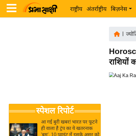
राष्ट्रीय
अंतर्राष्ट्रीय
बिज़नेस
Latest
ता
News
|
ज्यो
ज़ा
in
ख
Horosco
Hindi
ब
राशियों 
र
Hindi
राष्ट्रीय
News
अंतर्राष्ट्रीय
Live
बिज़नेस
उद्योग
Breaking
स्पेशल रिपोर्ट
जगत
News in
विशेषज्ञ
Hindi
आ गई बुरी खबर! भारत पर फूटने
राय
ही वाला है ट्रंप का ये खतरनाक
'बम', 10 प्वाइंट में इसके असर को