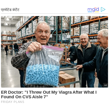
ट
ने
स
मं
त्रा
रि
ले
श
न
शि
प
रा
ज
नी
ति
वि
श्ले