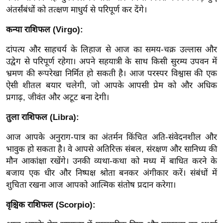
र्ल्ड
अंतर्संबंधों को तत्क्षण माधुर्य से परिपूर्ण कर देंगे।
न्यू
कन्या राशिफल (Virgo):
ज
ब्री
दांपत्य और साहचर्य के लिहाज से आज का समय-चक्र उल्लास और
उद्वेग से परिपूर्ण रहेगा। अपने सहयात्री के साथ किसी सुरम्य उपवन में
फ
भ्रमण की रूपरेखा निर्मित हो सकती है। आज परस्पर विश्वास की एक
म
ऐसी शीतल बयार चलेगी, जो आपके आपसी प्रेम को और अधिक
नो
प्रगाढ़, जीवंत और अटूट बना देगी।
रं
ज
तुला राशिफल (Libra):
न
आज आपके अनुराग-पात्र का अंतर्मन किंचित अति-संवेदनशील और
ज
भावुक हो सकता है। वे आपसे अतिरिक्त संबल, संरक्षण और सानिध्य की
ग
मौन आकांक्षा रखेंगे। उनकी व्यथा-कथा को मध्य में बाधित करने के
त
बजाय एक धीर और निष्पक्ष श्रोता बनकर अंगीकार करें। संबंधों में
बॉ
शुचिता रखना आज आपको आत्मिक संतोष प्रदान करेगा।
ली
वृश्चिक राशिफल (Scorpio):
वु