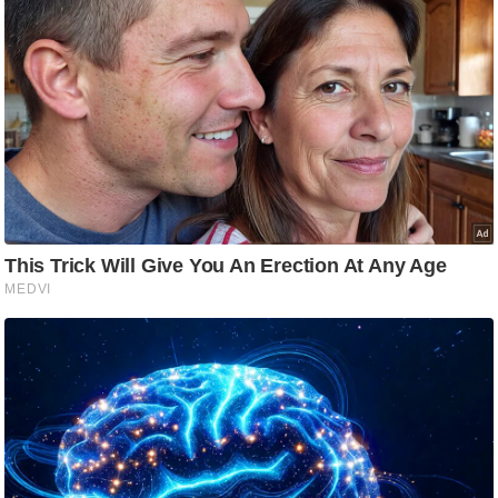
आ
र
.
आ
ई
.
चा
य
प
र
स
मी
क्षा
ध
र्म
ज्यो