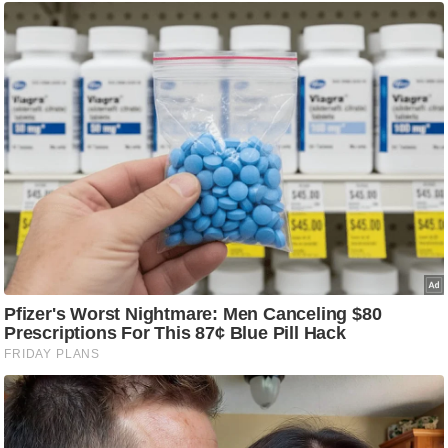
ष
ण
स
म
सा
म
यि
क
मा
तृ
भू
मि
स्तं
भ
ए
म
.