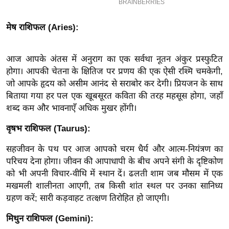
इ
म
मेष राशिफल (Aries):
ई
-
आज आपके अंतस में अनुराग का एक सर्वथा नूतन अंकुर प्रस्फुटित
पे
होगा। आपकी चेतना के क्षितिज पर प्रणय की एक ऐसी रश्मि चमकेगी,
प
जो आपके हृदय को असीम आनंद से सराबोर कर देगी। प्रियजन के साथ
र
बिताया गया हर पल एक खूबसूरत कविता की तरह महसूस होगा, जहाँ
शब्द कम और भावनाएँ अधिक मुखर होंगी।
मि
सा
वृषभ राशिफल (Taurus):
ल
सहजीवन के पथ पर आज आपको चरम धैर्य और आत्म-नियंत्रण का
परिचय देना होगा। जीवन की आपाधापी के बीच अपने संगी के दृष्टिकोण
बे
को भी अपनी विचार-वीथि में स्थान दें। ढलती शाम जब मौसम में एक
मि
मखमली शालीनता आएगी, तब किसी शांत स्थल पर उनका सानिध्य
सा
ग्रहण करें; सारी कड़वाहट तत्क्षण तिरोहित हो जाएगी।
ल
मिथुन राशिफल (Gemini):
श