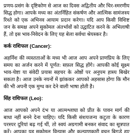
ख्सि
प्रणय-प्रसंग के दृष्टिकोण से आज का दिवस अद्वितीय और चिर-स्मरणीय
य
सिद्ध होगा। आपके मध्य का अंतर्निहित संकर्षण और आत्मिक सामंजस्य
त
रिश्ते को एक अभिनव आयाम प्रदान करेगा। यदि आप किसी विशिष्ट
यं
जन के समक्ष अपने सुकोमल अंतर्भावों को उद्घाटित करने के अभिलाषी
हैं, तो इस भाव-निवेदन के लिए यह बेला सर्वथा श्रेयस्कर है।
ग
इं
कर्क राशिफल (Cancer):
डि
या
अहर्निश की व्यस्तताओं के मध्य भी आज आप अपने प्राणप्रिय के लिए
समय का अर्जन करने में पूर्णतः सफ़ल सिद्ध होंगे। आपकी कोई सूक्ष्म
सा
भाव-चेष्टा या संवेदी प्रयास सहचर के ओष्ठों पर अनुपम हास्य बिखेर
हि
सकता है। आज उनके नयनों में झांककर आपको अहसास होगा कि मौन
त्य
की भी अपनी एक मुग्ध कर देने वाली भाषा होती है।
ज
ग
सिंह राशिफल (Leo):
त
आज आपको अपने दंभ या आत्मश्लाघा को प्रीत के पावन मार्ग की
ऑ
बाधा नहीं बनने देना चाहिए। यदि किसी संशयजन्य कटुता के कारण
टो
परस्पर दूरियां बढ़ गई थीं, तो स्वयं अग्रगामी बनकर संवाद का सूत्रपात
व
करें। आपका यह सुकोमल विन्यास और कल्याणकारी वचन बिगड़े हुए