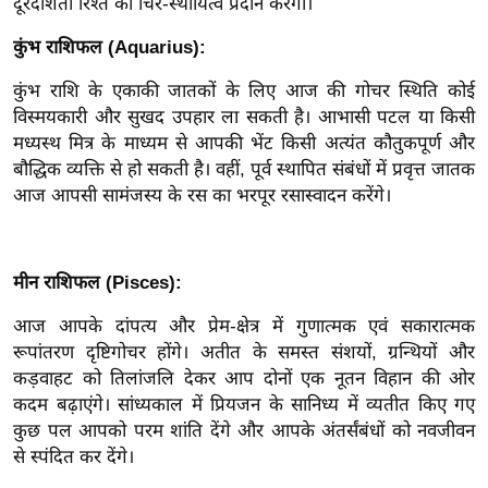
दूरदर्शिता रिश्ते को चिर-स्थायित्व प्रदान करेगी।
g
N
कुंभ राशिफल (Aquarius):
e
कुंभ राशि के एकाकी जातकों के लिए आज की गोचर स्थिति कोई
w
विस्मयकारी और सुखद उपहार ला सकती है। आभासी पटल या किसी
s
मध्यस्थ मित्र के माध्यम से आपकी भेंट किसी अत्यंत कौतुकपूर्ण और
ला
बौद्धिक व्यक्ति से हो सकती है। वहीं, पूर्व स्थापित संबंधों में प्रवृत्त जातक
इ
आज आपसी सामंजस्य के रस का भरपूर रसास्वादन करेंगे।
फ
स्टा
इ
मीन राशिफल (Pisces):
ल
आज आपके दांपत्य और प्रेम-क्षेत्र में गुणात्मक एवं सकारात्मक
टे
रूपांतरण दृष्टिगोचर होंगे। अतीत के समस्त संशयों, ग्रन्थियों और
क्नॉ
कड़वाहट को तिलांजलि देकर आप दोनों एक नूतन विहान की ओर
लॉ
कदम बढ़ाएंगे। सांध्यकाल में प्रियजन के सानिध्य में व्यतीत किए गए
जी
कुछ पल आपको परम शांति देंगे और आपके अंतर्संबंधों को नवजीवन
ब्यू
से स्पंदित कर देंगे।
टी