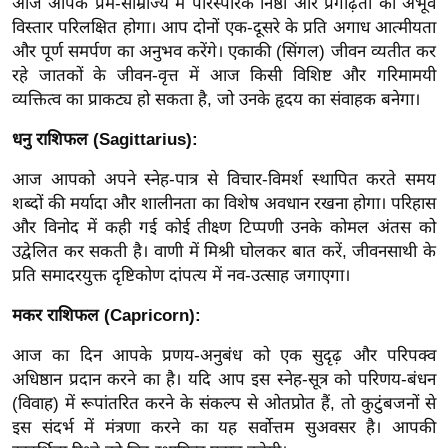
ड
आज आपके प्रेम-साम्राज्य में पारस्परिक निष्ठा और प्रगाढ़ता का अभूर्व
विस्तार परिलक्षित होगा। आप दोनों एक-दूसरे के प्रति अगाध आत्मीयता
हॉ
और पूर्ण समर्पण का अनुभव करेंगे। एकाकी (सिंगल) जीवन व्यतीत कर
ली
रहे जातकों के जीवन-वृत्त में आज किसी विशिष्ट और गरिमामयी
वु
व्यक्तित्व का प्राकट्य हो सकता है, जो उनके हृदय का संवाहक बनेगा।
ड
फि
धनु राशिफल (Sagittarius):
ल्म
आज आपको अपने स्नेह-पात्र से विचार-विमर्श स्थापित करते समय
स
शब्दों की मर्यादा और शालीनता का विशेष अवधान रखना होगा। परिहास
मी
और विनोद में कही गई कोई तीक्ष्ण टिप्पणी उनके कोमल अंतस को
क्षा
उद्वेलित कर सकती है। वाणी में मिश्री घोलकर बात करें, जीवनसाथी के
B
प्रति समादरयुक्त दृष्टिकोण दांपत्य में नव-उत्साह जगाएगा।
r
मकर राशिफल (Capricorn):
e
a
आज का दिन आपके प्रणय-अनुबंध को एक सुदृढ़ और परिपक्व
k
अधिष्ठान प्रदान करने का है। यदि आप इस स्नेह-सूत्र को परिणय-बंधन
(विवाह) में रूपांतरित करने के संकल्प से ओतप्रोत हैं, तो कुटुंबजनों से
i
इस संदर्भ में मंत्रणा करने का यह सर्वोत्तम सुअवसर है। आपकी
n