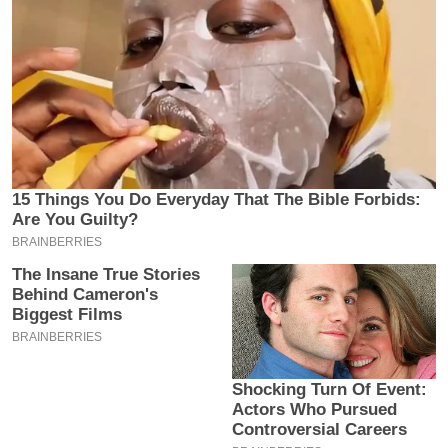
य
ब
ज
ट
खे
ल
क्रि
के
ट
I
P
L
2
0
2
6
क्रा