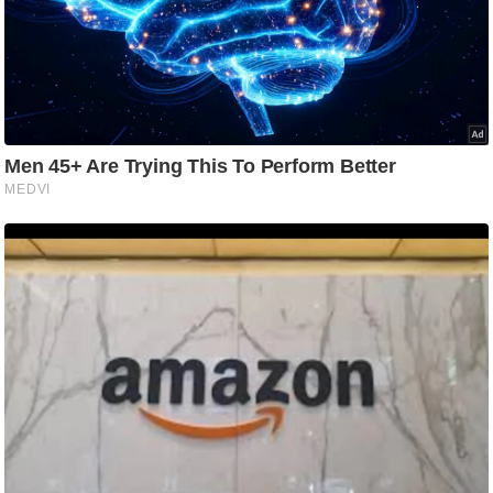
ति
ष
प्र
भु
म
हि
मा
/
ध
र्म
स्थ
ल
व्र
त
त्यो
हा
र