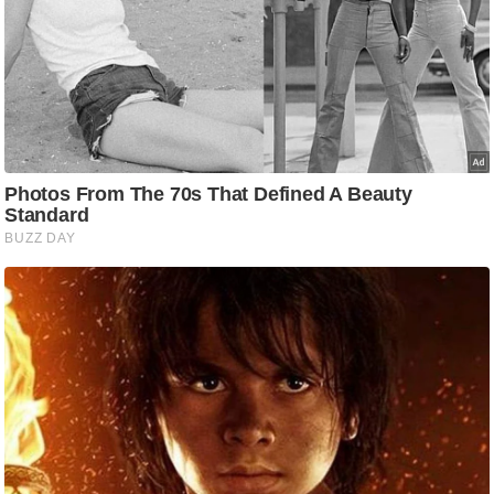
i
c
k
L
i
n
k
s
वि
धा
न
स
भा
चु
ना
व
फो