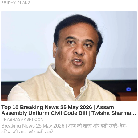
आ
र
.
आ
ई
.
चा
य
प
र
स
मी
क्षा
ध
र्म
ज्यो