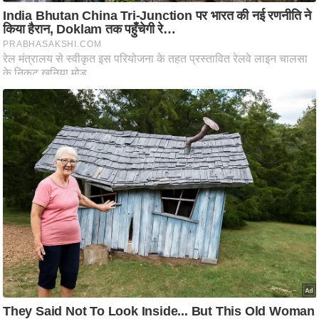
ह
रों
से
वे
ब
स्टो
री
का
र्टू
न
S
h
o
r
t
V
i