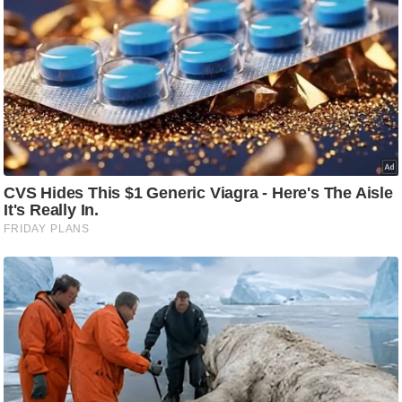
ड
हॉ
ली
वु
ड
फि
ल्म
स
मी
क्षा
B
r
e
a
k
i
n