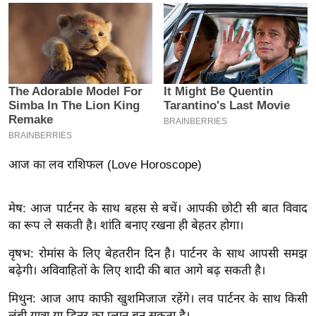
य
ब
ज
ट
खे
ल
क्रि
के
ट
आज का लव राशिफल (Love Horoscope)
I
P
मेष: आज पार्टनर के साथ बहस से बचें। आपकी छोटी सी बात विवाद
L
का रूप ले सकती है। शांति बनाए रखना ही बेहतर होगा।
2
वृषभ: रोमांस के लिए बेहतरीन दिन है। पार्टनर के साथ आपसी समझ
0
बढ़ेगी। अविवाहितों के लिए शादी की बात आगे बढ़ सकती है।
2
6
मिथुन: आज आप काफी खुशमिजाज रहेंगे। लव पार्टनर के साथ किसी
क्रा
लंबी यात्रा या डिनर का प्लान बन सकता है।