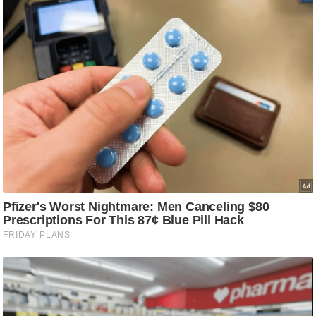
C
o
n
t
a
c
t
E
d
i
t
o
r
A
d
v