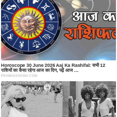
रा
शि
फ
ल
वि
शे
ष
वि
श्ले
ष
ण
ट्रें
डिं
ग
Q
u