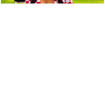
c
y
G
r
i
e
v
a
n
c
e
R
e
d
r
e
s