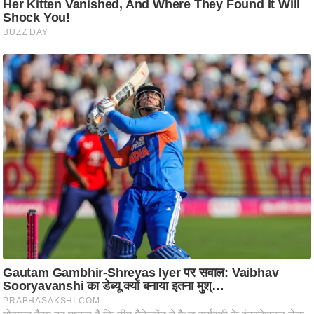
ट
ने
स
मं
त्रा
रि
ले
श
न
शि
प
रा
ज
नी
ति
वि
श्ले