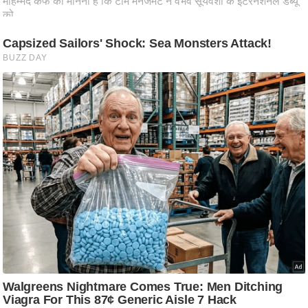
ष
ण
स
म
सा
म
यि
क
मा
तृ
भू
मि
स्तं
भ
ए
म
.