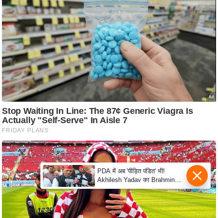
e
r
t
i
s
e
P
r
i
v
a
c
y
P
o
l
i