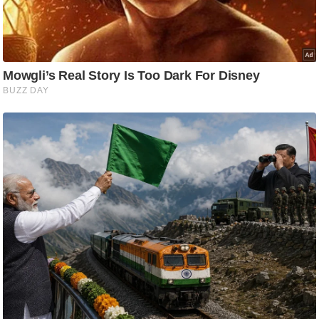
टो
वी
डि
यो
ऑ
डि
यो
इं
फ़ो
ग्रा
फ़ि
क
रा
ज्यों
से
श