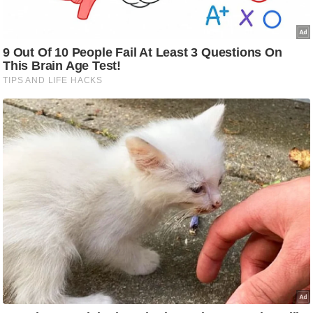
/
फै
श
न
घ
रे
लू
नु
स्खे
प
र्य
ट
न
स्थ
ल
फि