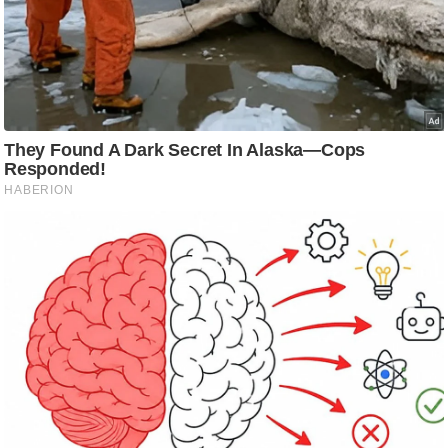
g
N
e
w
s
ला
इ
फ
स्टा
इ
ल
टे
क्नॉ
लॉ
जी
ब्यू
टी