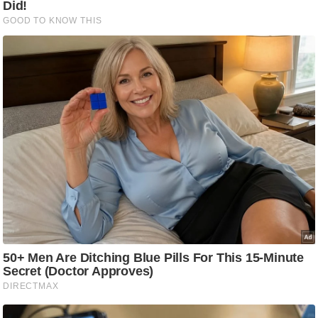
d
e
o
s
i
O
S
A
p
p
A
b
o
u
t
u
s