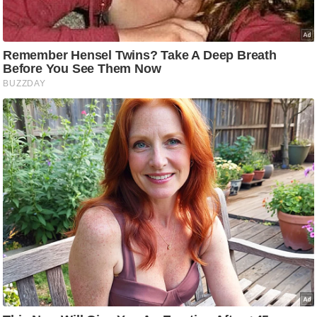
आ
र
.
आ
ई
.
चा
य
प
र
स
मी
क्षा
ध
र्म
ज्यो