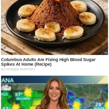
/
फै
श
न
घ
रे
लू
नु
स्खे
प
र्य
ट
न
स्थ
ल
फि