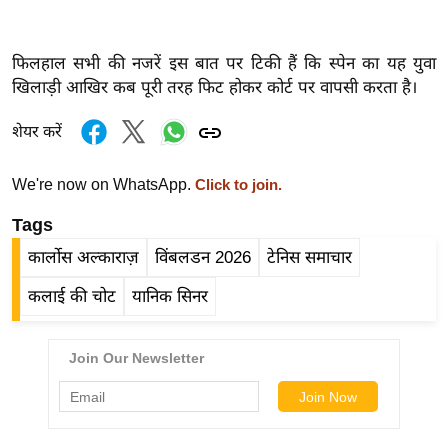
र्ल्ड
न्यू
फिलहाल सभी की नजरें इस बात पर टिकी हैं कि स्पेन का यह युवा
ज
खिलाड़ी आखिर कब पूरी तरह फिट होकर कोर्ट पर वापसी करता है।
ब्री
फ
शेयर करें
म
नो
We're now on WhatsApp.
Click to join.
रं
Tags
ज
कार्लोस अल्काराज़
विंबलडन 2026
टेनिस समाचार
न
ज
कलाई की चोट
यानिक सिनर
ग
त
बॉ
ली
वु