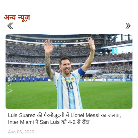
e
r
अन्य न्यूज़
t
i
s
e
P
r
i
v
a
c
y
P
o
Luis Suarez की गैरमौजूदगी में Lionel Messi का जलवा,
Inter Miami ने San Luis को 4-2 से रौंदा
l
i
Aug 06, 2026