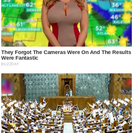
ट
ने
स
मं
त्रा
रि
ले
श
न
शि
प
रा
ज
नी
ति
वि
श्ले