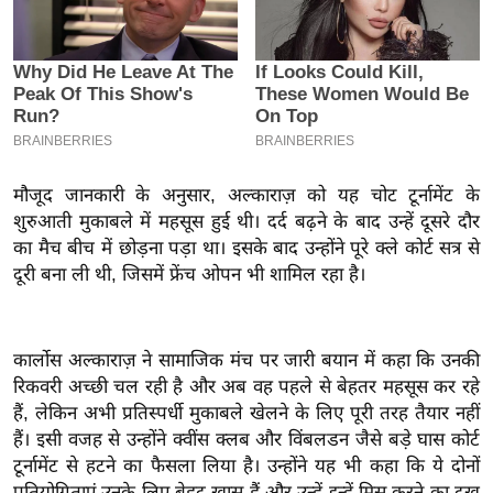
इ
म
ई
-
पे
प
मौजूद जानकारी के अनुसार, अल्काराज़ को यह चोट टूर्नामेंट के
र
शुरुआती मुकाबले में महसूस हुई थी। दर्द बढ़ने के बाद उन्हें दूसरे दौर
मि
का मैच बीच में छोड़ना पड़ा था। इसके बाद उन्होंने पूरे क्ले कोर्ट सत्र से
सा
दूरी बना ली थी, जिसमें फ्रेंच ओपन भी शामिल रहा है।
ल
बे
कार्लोस अल्काराज़ ने सामाजिक मंच पर जारी बयान में कहा कि उनकी
मि
रिकवरी अच्छी चल रही है और अब वह पहले से बेहतर महसूस कर रहे
सा
हैं, लेकिन अभी प्रतिस्पर्धी मुकाबले खेलने के लिए पूरी तरह तैयार नहीं
ल
हैं। इसी वजह से उन्होंने क्वींस क्लब और विंबलडन जैसे बड़े घास कोर्ट
टूर्नामेंट से हटने का फैसला लिया है। उन्होंने यह भी कहा कि ये दोनों
श
प्रतियोगिताएं उनके लिए बेहद खास हैं और उन्हें इन्हें मिस करने का दुख