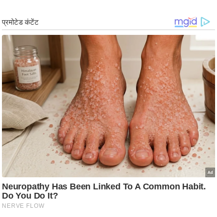
ड
हॉ
ली
वु
ड
फि
ल्म
स
मी
क्षा
B
r
e
a
k
i
n