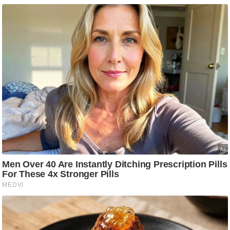
g
N
e
w
s
ला
इ
फ
स्टा
इ
ल
टे
क्नॉ
लॉ
जी
ब्यू
टी