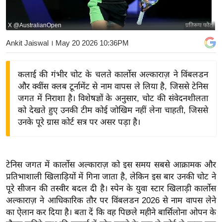
य
बि
X @AustralianOpen
प्रतिरूप फोटो
ज़
Ankit Jaiswal
। May 20 2026 10:36PM
ने
स
कलाई की गंभीर चोट के चलते कार्लोस अल्काराज़ ने विंबलडन
उ
और क्वींस क्लब टूर्नामेंट से नाम वापस ले लिया है, जिससे टेनिस
द्यो
जगत में निराशा है। विशेषज्ञों के अनुसार, चोट की संवेदनशीलता
ग
को देखते हुए उनकी टीम कोई जोखिम नहीं लेना चाहती, जिससे
ज
उनके पूरे ग्रास कोर्ट सत्र पर असर पड़ा है।
ग
त
वि
टेनिस जगत में कार्लोस अल्काराज़ को इस समय सबसे आक्रामक और
शे
प्रतिभाशाली खिलाड़ियों में गिना जाता है, लेकिन इस बार उनकी चोट ने
ष
पूरे सीजन की तस्वीर बदल दी है। स्पेन के युवा स्टार खिलाड़ी कार्लोस
ज्ञ
अल्काराज़ ने आधिकारिक तौर पर विंबलडन 2026 से नाम वापस लेने
रा
का ऐलान कर दिया है। बता दें कि वह पिछले महीने बार्सिलोना ओपन के