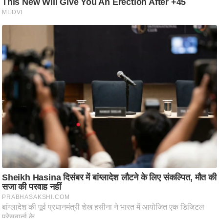
ति
ष
प्र
भु
म
हि
मा
/
ध
र्म
स्थ
ल
व्र
त
त्यो
हा
र