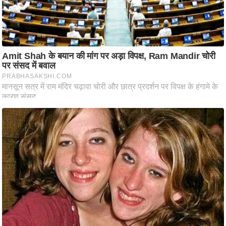
ष
ण
स
म
सा
म
यि
क
मा
तृ
भू
मि
स्तं
भ
ए
म
.