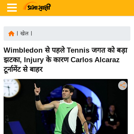
|
खेल
|
ता
Wimbledon से पहले Tennis जगत को बड़ा
ज़ा
ख
झटका, Injury के कारण Carlos Alcaraz
ब
टूर्नामेंट से बाहर
र
रा
ष्ट्री
य
अं
त
र्रा
ष्ट्री