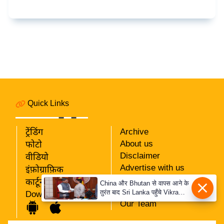
c
y
G
r
i
e
v
a
Quick Links
n
c
ट्रेंडिंग
Archive
e
About us
फोटो
R
Disclaimer
वीडियो
e
Advertise with us
इंफ़ोग्राफ़िक
d
Privacy Policy
कार्टून
r
RSS
Download App
e
Our Team
s