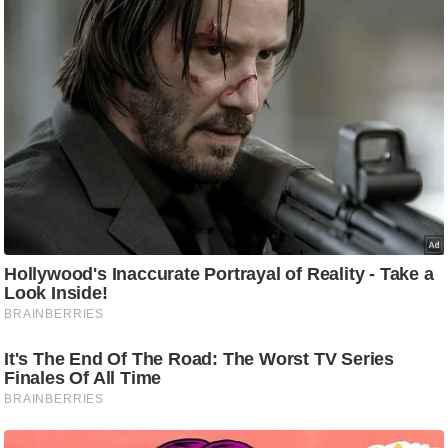
/
फै
श
न
घ
रे
लू
नु
स्खे
प
र्य
ट
न
स्थ
ल
फि