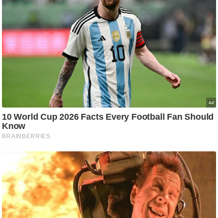
आ
र
.
आ
ई
.
चा
य
प
र
स
मी
क्षा
ध
र्म
ज्यो