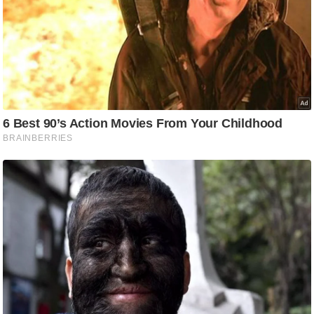
ति
ष
प्र
भु
म
हि
मा
/
ध
र्म
स्थ
ल
व्र
त
त्यो
हा
र