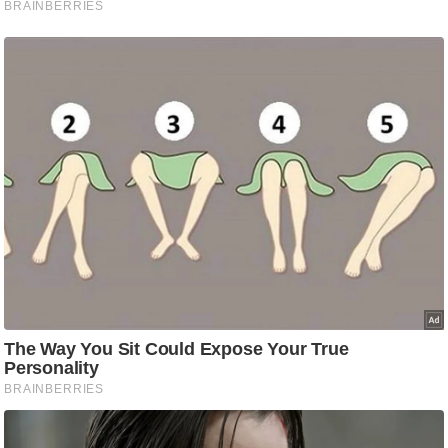
g
N
e
w
s
ला
इ
फ
स्टा
इ
ल
टे
क्नॉ
लॉ
जी
ब्यू
टी