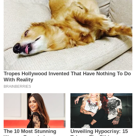
य
ब
ज
ट
खे
ल
क्रि
के
ट
I
P
L
2
0
2
6
क्रा