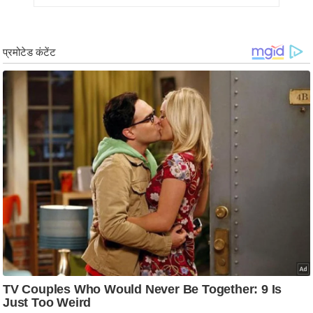
ड
हॉ
ली
वु
ड
फि
ल्म
स
मी
क्षा
B
r
e
a
k
i
n