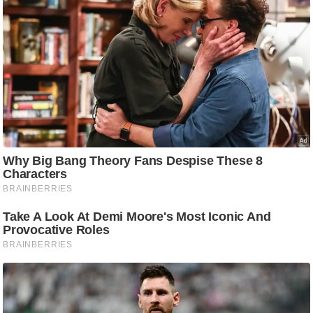
ष
ण
स
म
सा
म
यि
क
मा
तृ
भू
मि
स्तं
भ
ए
म
.