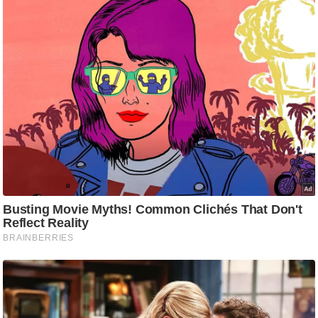
ट
ने
स
मं
त्रा
रि
ले
श
न
शि
प
रा
ज
नी
ति
वि
श्ले