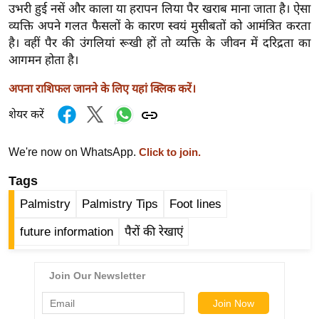
उभरी हुई नसें और काला या हरापन लिया पैर खराब माना जाता है। ऐसा
र्ल्ड
व्यक्ति अपने गलत फैसलों के कारण स्वयं मुसीबतों को आमंत्रित करता
न्यू
है। वहीं पैर की उंगलियां रूखी हों तो व्यक्ति के जीवन में दरिद्रता का
ज
आगमन होता है।
ब्री
फ
अपना राशिफल जानने के लिए यहां क्लिक करें।
म
शेयर करें
नो
रं
We're now on WhatsApp.
Click to join.
ज
Tags
न
ज
Palmistry
Palmistry Tips
Foot lines
ग
future information
पैरों की रेखाएं
त
बॉ
ली
वु