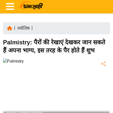
|
ज्योतिष
|
ता
Palmistry: पैरों की रेखाएं देखकर जान सकते
ज़ा
ख
हैं अपना भाग्य, इस तरह के पैर होते हैं शुभ
ब
र
रा
ष्ट्री
य
अं
त
र्रा
ष्ट्री
Creative Commons licenses