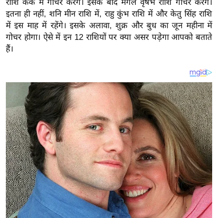
राशि कर्क में गोचर करेंगे। इसके बाद मंगल वृषभ राशि गोचर करेंगे।
य
इतना ही नहीं, शनि मीन राशि में, राहु कुंभ राशि में और केतु सिंह राशि
ब
में इस माह में रहेंगे। इसके अलावा, शुक्र और बुध का जून महीना में
ज
गोचर होगा। ऐसे में इन 12 राशियों पर क्या असर पड़ेगा आपको बताते
ट
हैं।
खे
ल
क्रि
के
ट
I
P
L
2
0
2
6
क्रा