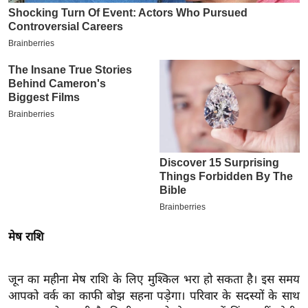
इ
म
ई
-
पे
प
र
मि
सा
ल
बे
मेष राशि
मि
सा
ल
जून का महीना मेष राशि के लिए मुश्किल भरा हो सकता है। इस समय
श
आपको वर्क का काफी बोझ सहना पड़ेगा। परिवार के सदस्यों के साथ