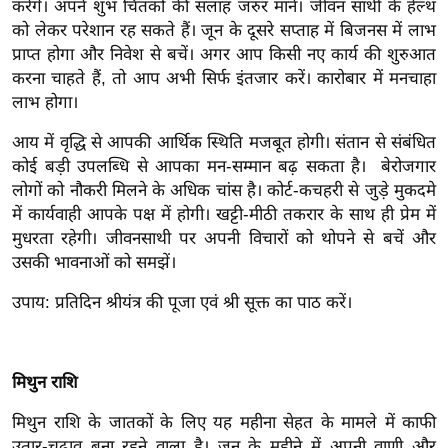
करेंगे। अपने शुभ चिंतकों की सलाह जरुर माने। जीवन साथी के हेल्थ
र्ल्ड
को लेकर परेशान रह सकते हैं। जून के दूसरे सप्ताह में बिजनस में लाभ
न्यू
प्राप्त होगा और निवेश से बचें। अगर आप किसी नए कार्य की शुरुआत
ज
करना चाहते हैं, तो आप अभी सिर्फ इंतजार करें। कारोबार में मनचाहा
ब्री
लाभ होगा।
फ
आय में वृद्धि से आपकी आर्थिक स्थिति मजबूत होगी। संतान से संबंधित
म
कोई बड़ी उपलब्धि से आपका मन-सम्मान बढ़ सकता है। बेरोजगार
नो
लोगों को नौकरी मिलने के अधिक चांस है। कोर्ट-कचहरी से जुड़े मुकदमे
रं
में कार्यवाही आपके पक्ष में होगी। खट्टी-मीठी तकरार के साथ ही प्रेम में
ज
मुधरता रहेगी। जीवनसाथी पर अपनी विचारों को थोपने से बचें और
न
उसकी भावनाओं को समझें।
ज
उपाय: प्रतिदिन श्रीयंत्र की पूजा एवं श्री सूक्त का पाठ करें।
ग
त
बॉ
मिथुन राशि
ली
वु
मिथुन राशि के जातकों के लिए यह महीना सेहत के मामले में काफी
उतार-चढ़ाव बना रहने वाला है। जून के महीने में अपनी वाणी और