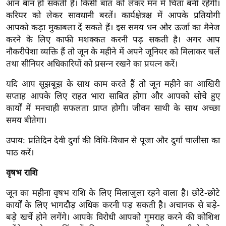
आन बान हो सकती है। किसी बात को लेकर मन में चिंता बनीं रहेगी।
ख्सि
करियर को लेकर सावधानी बरतें। कार्यक्षेत्रक्ष में आपके प्रतियोगी
य
आपको कड़ा मुकाबला दें सकते हैं। इस समय धन और ऊर्जा का मैनेज
त
करने के लिए काफी मशक्कत करनी पड़ सकती है। अगर आप
यं
नौकरीपेशा व्यक्ति हैं तो जून के महीने में अपने जूनियर को मिलाकर चलें
ग
तथा सीनियर अधिकारियों को प्रसन्न रखने का प्रयत्न करें।
इं
यदि आप सूझबूझ के साथ काम करते हैं तो जून महीने का आखिरी
डि
सप्ताह आपके लिए राहत भारा साबित होगा और आपको सोचे हुए
या
कार्यों में मनचाही सफलता प्राप्त होगी। जीवन साथी के साथ अच्छा
सा
समय बीतेगा।
हि
त्य
उपाय: प्रतिदिन देवी दुर्गा की विधि-विधान से पूजा और दुर्गा चालीसा का
पाठ करें।
ज
ग
वृषभ राशि
त
जून का महीना वृषभ राशि के लिए मिलाजुला रहने वाला है। छोटे-छोटे
ऑ
कार्यों के लिए भागदौड़ अधिक करनी पड़ सकती है। अचानक से बड़े-
टो
बड़े खर्चे होने लगेंगे। आपके विरोधी आपको गुमराह करने की कोशिश
व