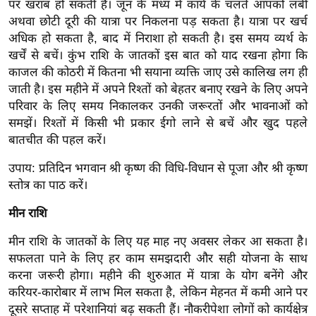
पर खराब हो सकती है। जून के मध्य में कार्य के चलते आपको लंबी
रा
अथवा छोटी दूरी की यात्रा पर निकलना पड़ सकता है। यात्रा पर खर्च
शि
अधिक हो सकता है, बाद में निराशा हो सकती है। इस समय व्यर्थ के
फ
खर्चें से बचें। कुंभ राशि के जातकों इस बात को याद रखना होगा कि
ल
काजल की कोठरी में कितना भी सयाना व्यक्ति जाए उसे कालिख लग ही
वि
जाती है। इस महीने में अपने रिश्तों को बेहतर बनाए रखने के लिए अपने
शे
परिवार के लिए समय निकालकर उनकी जरूरतों और भावनाओं को
समझें। रिश्तों में किसी भी प्रकार ईगो लाने से बचें और खुद पहले
ष
बातचीत की पहल करें।
वि
श्ले
उपाय: प्रतिदिन भगवान श्री कृष्ण की विधि-विधान से पूजा और श्री कृष्ण
ष
स्तोत्र का पाठ करें।
ण
मीन राशि
ट्रें
डिं
मीन राशि के जातकों के लिए यह माह नए अवसर लेकर आ सकता है।
ग
सफलता पाने के लिए हर काम समझदारी और सही योजना के साथ
करना जरूरी होगा। महीने की शुरुआत में यात्रा के योग बनेंगे और
करियर-कारोबार में लाभ मिल सकता है, लेकिन मेहनत में कमी आने पर
Q
दूसरे सप्ताह में परेशानियां बढ़ सकती हैं। नौकरीपेशा लोगों को कार्यक्षेत्र
u