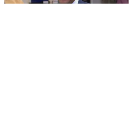
Gina Carano Finally Admits What Some
Suspected All Along
BRAINBERRIES