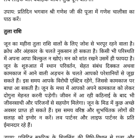
ट
ने
उपाय: प्रतिदिन भगवान श्री गणेश जी की पूजा में गणेश चालीसा का
स
पाठ करें।
मं
तुला राशि
त्रा
रि
जून का महीना तुला राशि वालों के लिए जोश से भरपूर रहने वाला है।
ले
क्रोध और अंहकार के चलते नुकसान हो सकता है। किसी भी परिस्थति
श
में अपना आपा बिल्कुल न खोएं। मन को शांत रखने उसमें ही फायदा है।
न
जून के शुरुआत में स्थान परिवर्तन, सेहत संबंध दिक्कत अथवा
कामकाज में आने वाली अड़चन के चलते आपको परेशानियों से जूझ
शि
सकते हैं। इस समय आपके विरोधी एक्टिव रहेंगे, जिससे कामकाज पर
प
बाधा आ सकती है। जून के मध्य में आपको अपने कामकाज को लेकर
रा
दोगुना मेहनत करनी पड़ेगी। जीवन में आ रही कठिनाई के बाद भी
ज
जीवनसाथी और परिजनों से सहयोग मिलेगा। जून के मिड में कुछ अच्छे
नी
अवसर प्राप्त हो सकते हैं। इस समय वरिष्ठ और शुभचिंतक लोगों की
ति
सलाह को इग्नोर न करें। लव पार्टनर और लाइफ पार्टनर के प्रति
वि
ईमानदार रहे हैं।
श्ले
उपाय: प्रतिदिन स्फटिक के शिवलिंग की विधि-विधान से पूजा और