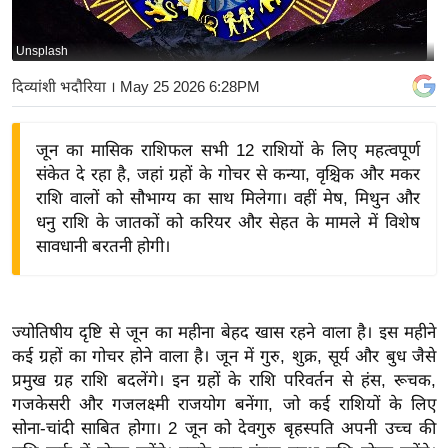
य
बि
Unsplash
ज़
दिव्यांशी भदौरिया
। May 25 2026 6:28PM
ने
स
जून का मासिक राशिफल सभी 12 राशियों के लिए महत्वपूर्ण
उ
संकेत दे रहा है, जहां ग्रहों के गोचर से कन्या, वृश्चिक और मकर
द्यो
राशि वालों को सौभाग्य का साथ मिलेगा। वहीं मेष, मिथुन और
ग
धनु राशि के जातकों को करियर और सेहत के मामले में विशेष
ज
सावधानी बरतनी होगी।
ग
त
वि
ज्योतिषीय दृष्टि से जून का महीना बेहद खास रहने वाला है। इस महीने
शे
कई ग्रहों का गोचर होने वाला है। जून में गुरु, शुक्र, सूर्य और बुध जैसे
ष
प्रमुख ग्रह राशि बदलेंगे। इन ग्रहों के राशि परिवर्तन से हंस, रूचक,
ज्ञ
गजकेसरी और गजलक्ष्मी राजयोग बनेंगा, जो कई राशियों के लिए
रा
सोना-चांदी साबित होगा। 2 जून को देवगुरु बृहस्पति अपनी उच्च की