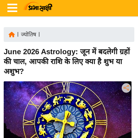
|
ज्योतिष
|
ता
June 2026 Astrology: जून में बदलेगी ग्रहों
ज़ा
ख
की चाल, आपकी राशि के लिए क्या है शुभ या
ब
अशुभ?
र
रा
ष्ट्री
य
अं
त
र्रा
ष्ट्री