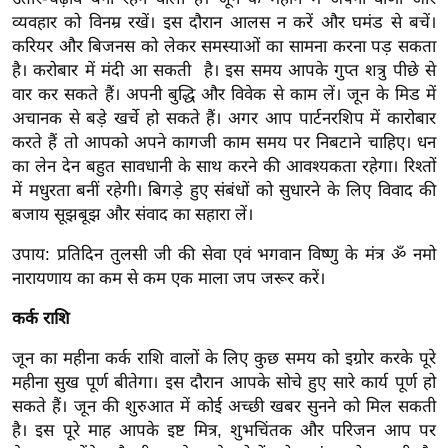
ड
व्यवहार को विनम्र रखें। इस दौरान आलस न करें और घमंड से बचें।
हॉ
करियर और बिजनस को लेकर समस्याओं का सामना करना पड़ सकता
ली
है। करोबार में मंदी आ सकती है। इस समय आपके गुप्त शत्रु पीछे से
वु
वार कर सकते हैं। अपनी बुद्धि और विवेक से काम लें। जून के मिड में
ड
अचानक से बड़े खर्चे हो सकते हैं। अगर आप पार्टनरशिप में कारोबार
फि
करते हैं तो आपको अपने कागजी काम समय पर निबटाने चाहिए। धन
ल्म
का लेन देन बहुत सावधानी के साथ करने की आवश्यकता रहेगा। रिश्तों
में मधुरता बनीं रहेगी। बिगड़े हुए संबंधों को सुधारने के लिए विवाद की
स
बजाय सूझबूझ और संवाद का सहारा लें।
मी
क्षा
उपाय: प्रतिदिन तुलसी जी की सेवा एवं भगवान विष्णु के मंत्र ॐ नमो
B
नारायणाय का कम से कम एक माला जप जरूर करें।
r
कर्क राशि
e
a
जून का महीना कर्क राशि वालों के लिए कुछ समय को इग्रोर करके पूरे
k
महीना सुख पूर्ण बीतेगा। इस दौरान आपके सोचे हुए सारे कार्य पूर्ण हो
i
सकते हैं। जून की शुरुआत में कोई अच्छी खबर सुनने को मिल सकती
n
है। इस पूरे माह आपके इष्ट मित्र, शुभचिंतक और परिजन आप पर