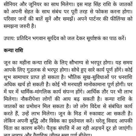
सीनियर और जूनियर का साथ मिलेगा। इस माह सिंह राशि के जातकों
/
को अपनी सेहत के साथ संबंध पर पूरी तरह से फोकस करना होगा।
फै
परिवार जनों की बातें सुनें और समझें। अपने पार्टनर की फीलिंग्स को
श
समझना जरुरी है।
न
घ
उपाय: प्रतिदिन भगवान सूर्यदेव को जल देकर सूर्याष्टकं का पाठ करें।
रे
कन्या राशि
लू
नु
जून का महीना कन्या राशि के लिए सौभाग्य से भरपूर होगा। यह समय
स्खे
आपके लिए गुडलक से भरपूर होगा। सोचे हुए सारे कार्य पूर्ण होंगे। कोई
शुभ सामाचार प्राप्त हो सकता है। भौतिक सुख-सुविधाओं पर धनराशि
प
अधिक खर्च हो सकती है। कोई भी मनचाही मानोकामाना पूर्ण होगी। घर
र्य
में घर में धार्मिक-मांगलिक कार्य संपन्न होंगे। आर्थिक तौर पर भी लाभ
ट
मिलेगा। नौकरीपेशा लोगों की आय बढ़ सकती है। कन्या राशि के
न
जातकों का प्रमोशन मिल सकता है। जो लोग विदेश से संबंधित कार्य
स्थ
करते हैं, उन्हें लाभ मिलेगा। जून के मिड में रुकावाट आ सकती है।
ल
लेकिन अपनी बुद्धि और विवेक का इस्तेमाल करें। घरेलू विवाद आपकी
फि
चिंता का कारण बनेंगे। पैतृक संपत्ति में आ रही अड़चनें दूर हो जाएंगी।
लव लाइफ और वैवाहिक जीवन सुख पूर्ण बीतेगा।