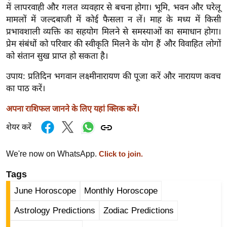
में लापरवाही और गलत व्यवहार से बचना होगा।
भूमि, भवन और घरेलू
i
मामलों में जल्दबाजी में कोई फैसला न लें। माह के मध्य में किसी
c
प्रभावशाली व्यक्ति का सहयोग मिलने से समस्याओं का समाधान होगा।
k
प्रेम संबंधों को परिवार की स्वीकृति मिलने के योग हैं और विवाहित लोगों
L
को संतान सुख प्राप्त हो सकता है।
i
n
उपाय: प्रतिदिन भगवान लक्ष्मीनारायण की पूजा करें और नारायण कवच
k
का पाठ करें।
s
अपना राशिफल जानने के लिए यहां क्लिक करें।
वि
शेयर करें
धा
न
We're now on WhatsApp.
स
Click to join.
भा
Tags
चु
June Horoscope
Monthly Horoscope
ना
व
Astrology Predictions
Zodiac Predictions
फो