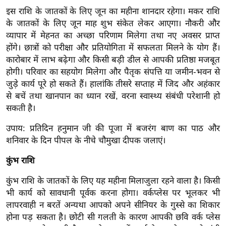
ति
इस राशि के जातकों के लिए जून का महीना शानदार रहेगा। मकर राशि
ष
के जातकों के लिए जून माह शुभ संकेत लेकर आएगा। नौकरी और
प्र
व्यापार में मेहनत का अच्छा परिणाम मिलेगा तथा नए अवसर प्राप्त
भु
होंगे। छात्रों को परीक्षा और प्रतियोगिता में सफलता मिलने के योग हैं।
म
कारोबार में लाभ बढ़ेगा और किसी बड़ी डील से आपकी प्रतिष्ठा मजबूत
हि
होगी। परिवार का सहयोग मिलेगा और पैतृक संपत्ति या जमीन-भवन से
जुड़े कार्य पूरे हो सकते हैं। हालांकि तीसरे सप्ताह में जिद और अहंकार
मा
से बचें तथा खानपान का ध्यान रखें, वरना स्वास्थ्य संबंधी परेशानी हो
/
सकती है।
ध
र्म
उपाय: प्रतिदिन हनुमान जी की पूजा में बजरंग बाण का पाठ और
स्थ
शनिवार के दिन पीपल के नीचे चौमुखा दीपक जलाएं।
ल
कुंभ राशि
व्र
त
कुंभ राशि के जातकों के लिए यह महीना मिलाजुला रहने वाला है। किसी
त्यो
भी कार्य को सावधानी पूर्वक करना होगा। वर्कप्लेस पर भूलकर भी
हा
लापरवाही न बरतें अन्यथा आपको अपने सीनियर के गुस्से का शिकार
होना पड़ सकता है। छोटी सी गलती के कारण आपकी छवि वर्क प्लेस
र