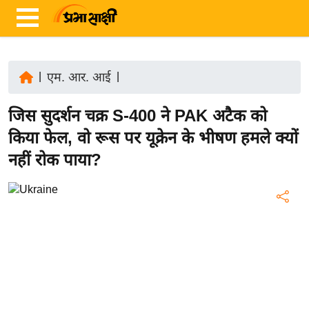
|
एम. आर. आई
|
ता
जिस सुदर्शन चक्र S-400 ने PAK अटैक को
ज़ा
ख
किया फेल, वो रूस पर यूक्रेन के भीषण हमले क्यों
ब
नहीं रोक पाया?
र
रा
ष्ट्री
य
अं
त
र्रा
ष्ट्री