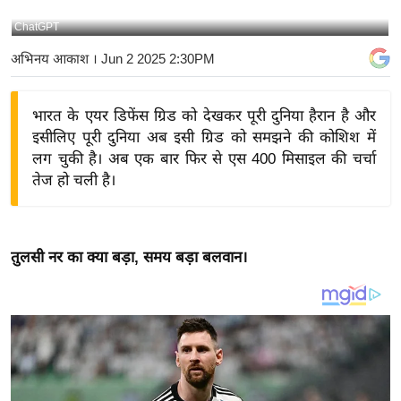
य
ChatGPT
बि
अभिनय आकाश
। Jun 2 2025 2:30PM
ज़
ने
भारत के एयर डिफेंस ग्रिड को देखकर पूरी दुनिया हैरान है और
स
इसीलिए पूरी दुनिया अब इसी ग्रिड को समझने की कोशिश में
उ
लग चुकी है। अब एक बार फिर से एस 400 मिसाइल की चर्चा
द्यो
तेज हो चली है।
ग
ज
ग
तुलसी नर का क्या बड़ा, समय बड़ा बलवान।
त
वि
शे
ष
ज्ञ
रा