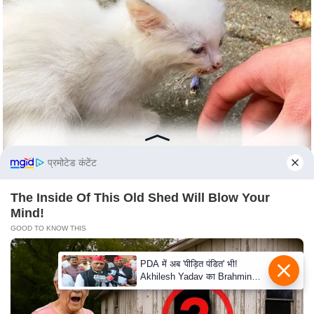
n
d
r
o
i
d
A
p
p
प्रमोटेड कंटेंट
The Inside Of This Old Shed Will Blow Your
Mind!
GOOD TO KNOW THIS