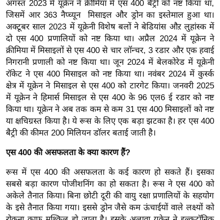
अगस्त 2023 में यूक्रेन ने क्रीमिया में एस 400 बैट्री को नष्ट किया था,
/
जिसमें आर 363 नैप्च्यून मिसाइल और ड्रोन का इस्तेमाल हुआ था।
फै
अक्टूबर साल 2023 में यूक्रेनी विशेष बलों ने बेडियांस औऱ लुहांस्क में
श
दो एस 400 प्रणालियों को नष्ट किया था। अप्रैल 2024 में यूक्रेन ने
न
क्रीमिया में मिसाइलों से एस 400 से चार लॉन्चर, 3 रडार और एक हवाई
घ
निगरानी प्रणाली को नष्ट किया था। जून 2024 में बेलकोरेड में यूक्रेनी
रॉकेट ने एस 400 मिसाइल को नष्ट किया था। नवंबर 2024 में कुर्स्क
रे
क्षेत्र में यूक्रेन ने मिसाइल से एस 400 को टारगेट किया। जनवरी 2025
लू
में यूक्रेन ने हिमार्स मिसाइल से एस 400 के 96 एल6 ई रडार को नष्ट
नु
किया था। यूक्रेन ने अब तक कम से कम 31 एस 400 मिसाइलों को नष्ट
स्खे
या क्षचिग्रस्त किया है। ये रूस के लिए एक बड़ा झटका है। हर एस 400
प
बैट्री की कीमत 200 मिलियन डॉलर बताई जाती है।
र्य
एस 400 की असफलता के क्या कारण हैं?
ट
न
रूस में एस 400 की असफलता के कई कारण हो सकते हैं। इसका
स्थ
सबसे बड़ा कारण पोजीशनिंग का हो सकता है। रूस ने एस 400 को
ल
अकेले तैनात किया। बिना छोटी दूरी की वायु रक्षा प्रणालियों के सहयोग
फि
के इसे तैनात किया गया। इससे ड्रोन जैसे कम ऊंचाईयों वाले लक्ष्यों को
रोकना काफ मुश्किल हो जाता है। इसके अलावा यूक्रेन ने इल्कट्रॉनिक