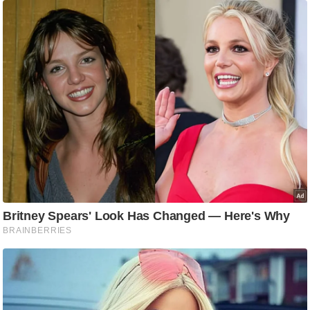
ति
ष
प्र
भु
म
हि
मा
/
ध
र्म
स्थ
ल
व्र
त
त्यो
हा
र