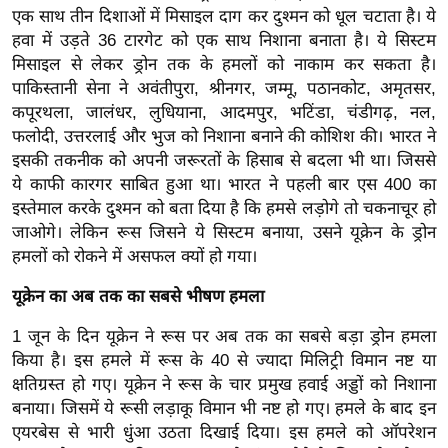
र्ल्ड
एक साथ तीन दिशाओं में मिसाइल दाग कर दुश्मन को धूल चटाता है। ये
हवा में उड़ते 36 टारगेट को एक साथ निशाना बनाता है। ये सिस्टम
न्यू
मिसाइल से लेकर ड्रोन तक के हमलों को नाकाम कर सकता है।
ज
पाकिस्तानी सेना ने अवंतीपुरा, श्रीनगर, जम्मू, पठानकोट, अमृतसर,
ब्री
कपूरथला, जालंधर, लुधियाना, आदमपुर, भटिंडा, चंडीगढ़, नल,
फ
फलोदी, उत्तरलाई और भुज को निशाना बनाने की कोशिश की। भारत ने
म
इसकी तकनीक को अपनी जरूरतों के हिसाब से बदला भी था। जिससे
नो
ये काफी कारगर साबित हुआ था। भारत ने पहली बार एस 400 का
रं
इस्तेमाल करके दुश्मन को बता दिया है कि हमसे लड़ोगे तो चकनाचूर हो
जाओगे। लेकिन रूस जिसने ये सिस्टम बनाया, उसने यूक्रेन के ड्रोन
ज
हमलों को रोकने में असफल क्यों हो गया।
न
ज
यूक्रेन का अब तक का सबसे भीषण हमला
ग
1 जून के दिन यूक्रेन ने रूस पर अब तक का सबसे बड़ा ड्रोन हमला
त
किया है। इस हमले में रूस के 40 से ज्यादा मिलिट्री विमान नष्ट या
बॉ
क्षतिग्रस्त हो गए। यूक्रेन ने रूस के चार प्रमुख हवाई अड्डों को निशाना
ली
बनाया। जिसमें ये रूसी लड़ाकू विमान भी नष्ट हो गए। हमले के बाद इन
वु
एयरबेस से भारी धुंआ उठता दिखाई दिया। इस हमले को ऑपरेशन