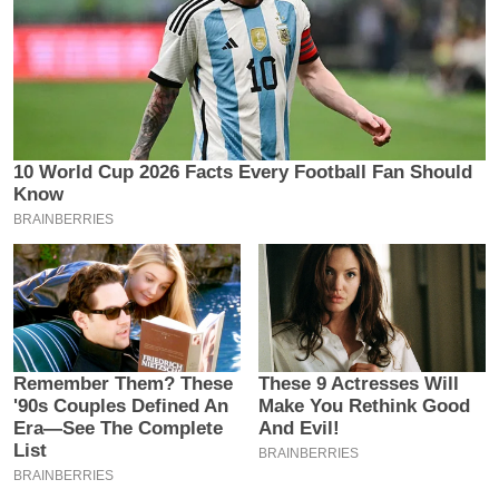
य
ब
ज
ट
खे
ल
क्रि
के
ट
I
P
L
2
0
2
6
क्रा