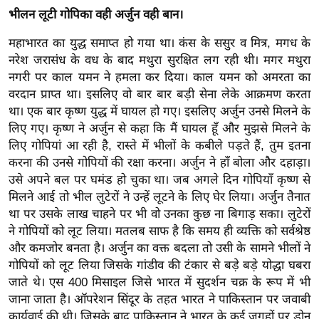
भीलन लूटी गोपिका वही अर्जुन वही बान।
इ
म
महाभारत का युद्ध समाप्त हो गया था। कंस के ससुर व मित्र, मगध के
ई
नरेश जरासंध के वध के बाद मथुरा सुरक्षित लग रही थी। मगर मथुरा
-
नगरी पर काल यमन ने हमला कर दिया। काल यमन को अमरता का
वरदान प्राप्त था। इसलिए वो बार बार बड़ी सेना लेके आक्रमण करता
पे
था। एक बार कृष्ण युद्ध में घायल हो गए। इसलिए अर्जुन उनसे मिलने के
प
लिए गए। कृष्ण ने अर्जुन से कहा कि मैं घायल हूँ और मुझसे मिलने के
र
लिए गोपियां आ रही है, रास्ते में भीलों के कबीले पड़ते हैं, तुम इतना
मि
करना की उनसे गोपियों की रक्षा करना। अर्जुन ने हाँ बोला और दहाड़ा।
सा
उसे अपने बल पर घमंड हो चुका था। जब अगले दिन गोपियाँ कृष्ण से
ल
मिलने आई तो भील लुटेरों ने उन्हें लूटने के लिए घेर लिया। अर्जुन तैनात
था पर उसके लाख चाहने पर भी वो उनका कुछ ना बिगाड़ सका। लुटेरों
बे
ने गोपियों को लूट लिया। मतलब साफ है कि समय ही व्यक्ति को सर्वश्रेष्ठ
मि
और कमजोर बनता है। अर्जुन का वक्त बदला तो उसी के सामने भीलों ने
सा
गोपियों को लूट लिया जिसके गांडीव की टंकार से बड़े बड़े योद्धा घबरा
जाते थे। एस 400 मिसाइल जिसे भारत में सुदर्शन चक्र के रूप में भी
ल
जाना जाता है। ऑपरेशन सिंदूर के तहत भारत ने पाकिस्तान पर जवाबी
श
कार्यवाई की थी। जिसके बाद पाकिस्तान ने भारत के कई जगहों पर ड्रोन