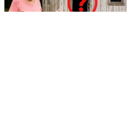
She Put Her Feet In A Plastic Bag And This Is
What Happened!
TIPS AND LIFE HACKS