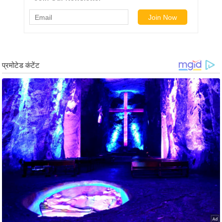
ष
ण
स
म
सा
म
यि
क
मा
तृ
भू
मि
स्तं
भ
ए
म
.