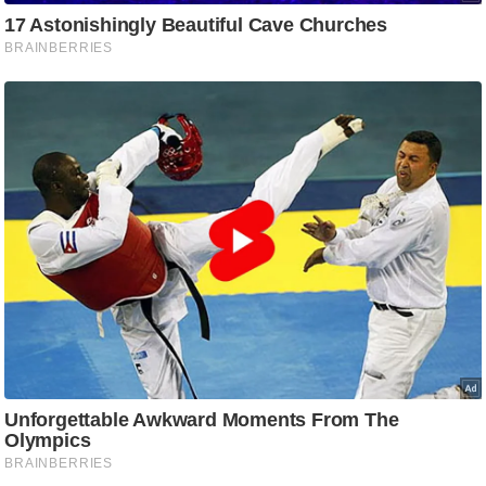
आ
र
.
आ
ई
.
चा
य
प
र
स
मी
क्षा
ध
र्म
ज्यो