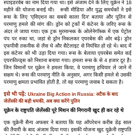
ड
स्पाइडरवेब का नाम दिया गया था। इसे अंजाम देने के लिए यूक्रेन ने 18
हॉ
महीने की योजना बनाई थी। रूसी मीडिया और युद्ध समर्थकों ने इसे
ली
रूस के लिए 'एविएशन का सबसे काला दिन' बताया और पुतिन से
परमाणु हमले की मांग की। ड्रोन को ट्रकों में कंटेनर के जरिए रूस के
वु
अंदर ले जाया गया। एक ट्रक मुरमान्स्क के ओलेनेगॉस्र्क में एक पेट्रोल
ड
पंप पर रुका था, जहां से ड्रोन निकलकर एयरबेस की ओर बढ़े। ड्रोन
फि
एफपीवी तकनीक से लैस थे और सैटेलाइट से नियंत्रित हो रहे थे। बाद में
ल्म
इस कंटेनर को भी उड़ा दिया गया। रूस के बेलाया एयरबेस समेत कई
स
एयरफील्ड्स को निशाना बनाया गया। हमला रूस के से 4 हजार दूर है।
मी
जिन विमानों पर यूक्रेन ने हमला किया, वे परमाणु हथियार ले जाने में
क्षा
सक्षम थे। रूस की परमाणु नीति के अनुसार, अगर किसी हमले से उसकी
परमाणु क्षमता प्रभावित होती है, तो वह परमाणु जवाब दे सकता है।
B
r
इसे भी पढ़ें:
Ukraine Big Action in Russia: अटैक के बाद
e
जेलेंस्की की बड़ी धमकी, अब क्या करेंगे पुतिन
a
यूक्रेन के राष्ट्रपति जेलेंस्की पूरे मिशन की निगरानी खुद ही कर रहे थे
k
i
एक यूक्रेनी सैन्य अफसर ने बताया कि यह ऑपरेशन करीब डेढ़ साल
n
की तैयारी के बाद अंजाम दिया गया। इसकी योजना खुद यूक्रेनी राष्ट्रपति