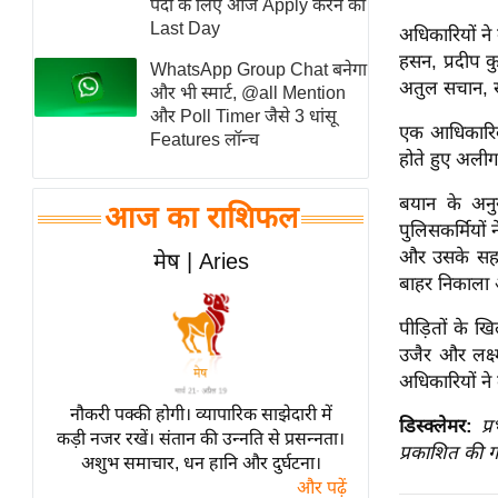
पदों के लिए आज Apply करने का
स्तंभ
Last Day
अधिकारियों न
हसन, प्रदीप 
एम.
WhatsApp Group Chat बनेगा
अतुल सचान, सो
आर.
और भी स्मार्ट, @all Mention
और Poll Timer जैसे 3 धांसू
आई.
एक आधिकारिक 
Features लॉन्च
चाय पर
होते हुए अलीग
समीक्षा
बयान के अनुस
आज का राशिफल
धर्म
पुलिसकर्मियों
ज्योतिष
और उसके सहायक
मेष | Aries
बाहर निकाला
प्रभु
महिमा/
पीड़ितों के ख
धर्मस्थल
उजैर और लक्
व्रत
अधिकारियों ने
त्योहार
नौकरी पक्की होगी। व्यापारिक साझेदारी में
डिस्क्लेमर:
प्
कड़ी नजर रखें। संतान की उन्नति से प्रसन्नता।
राशिफल
प्रकाशित की ग
अशुभ समाचार, धन हानि और दुर्घटना।
विशेष
और पढ़ें