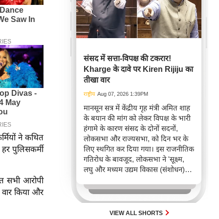
संसद में सत्ता-विपक्ष की टकरार!
Kharge के दावे पर Kiren Rijiju का
तीखा वार
राष्ट्रीय
Aug 07, 2026 1:39PM
मानसून सत्र में केंद्रीय गृह मंत्री अमित शाह
के बयान की मांग को लेकर विपक्ष के भारी
हंगामे के कारण संसद के दोनों सदनों,
्मियों ने कथित
लोकसभा और राज्यसभा, को दिन भर के
हर पुलिसकर्मी
लिए स्थगित कर दिया गया। इस राजनीतिक
गतिरोध के बावजूद, लोकसभा ने 'सूक्ष्म,
लघु और मध्यम उद्यम विकास (संशोधन)
विधेयक, 2026' पारित किया, जिसका
ित सभी आरोपी
उद्देश्य MSME क्षेत्र में पंजीकरण और
से वार किया और
अनुपालन को सरल बनाना है।
VIEW ALL SHORTS