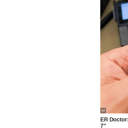
ऑडियो
इंफ़ोग्राफ़िक
राज्यों से
शहरों से
वेब स्टोरी
कार्टून
Short
Videos
iOS App
About us
Contact Editor
Advertise
Privacy Policy
Grievance
Redressal