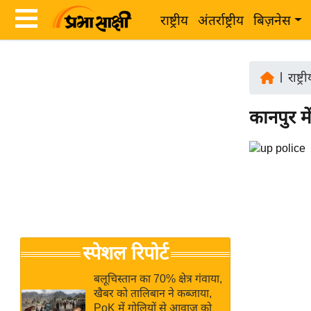
राष्ट्रीय
अंतर्राष्ट्रीय
बिज़नेस
Latest
ता
News
|
राष्ट्र
ज़ा
in
ख
कानपुर म
Hindi
ब
र
Hindi
राष्ट्रीय
News
अंतर्राष्ट्रीय
Live
बिज़नेस
उद्योग
Breaking
स्पेशल रिपोर्ट
जगत
News in
विशेषज्ञ
Hindi
बलूचिस्तान का 70% क्षेत्र गंवाया,
राय
खैबर को तालिबान ने कब्जाया,
PoK में गोलियों से आवाज को