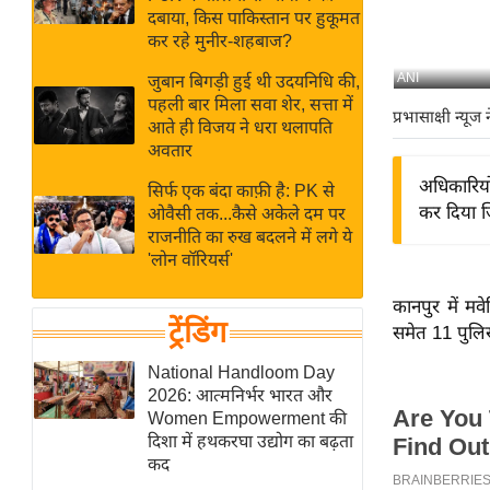
बजट
Hindi
दबाया, किस पाकिस्तान पर हुकूमत
खेल
News
कर रहे मुनीर-शहबाज?
क्रिकेट
ANI
जुबान बिगड़ी हुई थी उदयनिधि की,
Hindi
IPL
पहली बार मिला सवा शेर, सत्ता में
प्रभासाक्षी न्यूज 
आते ही विजय ने धरा थलापति
Videos
2026
अवतार
क्राइम
अधिकारियो
सिर्फ एक बंदा काफ़ी है: PK से
ई-पेपर
कर दिया ज
ओवैसी तक...कैसे अकेले दम पर
मिसाल बेमिसाल
राजनीति का रुख बदलने में लगे ये
'लोन वॉरियर्स'
शख्सियत
यंग इंडिया
कानपुर में म
ट्रेंडिंग
समेत 11 पुलि
साहित्य जगत
ऑटो वर्ल्ड
National Handloom Day
2026: आत्मनिर्भर भारत और
न्यूज ब्रीफ
Women Empowerment की
मनोरंजन जगत
दिशा में हथकरघा उद्योग का बढ़ता
कद
बॉलीवुड