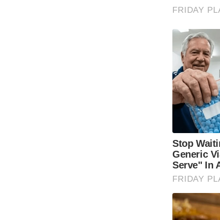
Code Of Ethics
RSS
Our Team
Expert Panel
Loksabhachunav
Android App