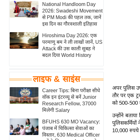
हॉलीवुड
National Handloom Day
2026: Swadeshi Movement
फिल्म समीक्षा
से PM Modi की पहल तक, जानें
Breaking
इस दिन का गौरवशाली इतिहास
News
Hiroshima Day 2026: एक
लाइफस्टाइल
परमाणु बम ने ली लाखों जानें, US
Attack की उस काली सुबह ने
टेक्नॉलॉजी
बदल दिया World History
ब्यूटी/फैशन
घरेलू नुस्खे
लाइफ & साइंस
पर्यटन स्थल
अपर पुलिस उपा
फिटनेस मंत्रा
Career Tips: बिना परीक्षा सीधे
तौर पर एक ट्
वॉक इन इंटरव्यू से बनें Junior
रिलेशनशिप
को 500-500 र
Research Fellow, 37000
राजनीति
मिलेगी Salary
उन्होंने बत
विश्लेषण
BFUHS 630 MO Vacancy:
पुलिसकर्मियों
समसामयिक
पंजाब में चिकित्सा सेवाओं का
10,000 रुपये
विस्तार, 630 Medical Officer
मातृभूमि