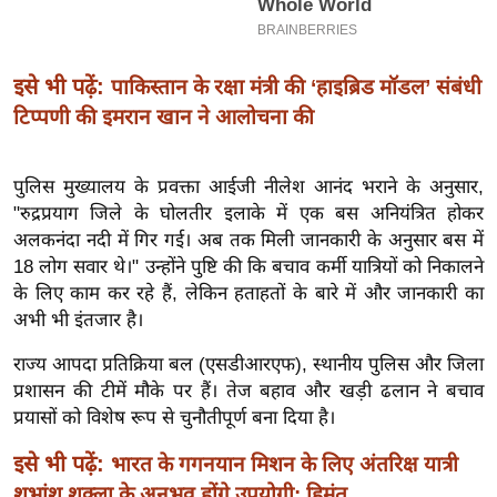
इ
म
इसे भी पढ़ें:
पाकिस्तान के रक्षा मंत्री की ‘हाइब्रिड मॉडल’ संबंधी
ई
टिप्पणी की इमरान खान ने आलोचना की
-
पे
प
पुलिस मुख्यालय के प्रवक्ता आईजी नीलेश आनंद भराने के अनुसार,
र
"रुद्रप्रयाग जिले के घोलतीर इलाके में एक बस अनियंत्रित होकर
मि
अलकनंदा नदी में गिर गई। अब तक मिली जानकारी के अनुसार बस में
18 लोग सवार थे।" उन्होंने पुष्टि की कि बचाव कर्मी यात्रियों को निकालने
सा
के लिए काम कर रहे हैं, लेकिन हताहतों के बारे में और जानकारी का
ल
अभी भी इंतजार है।
बे
राज्य आपदा प्रतिक्रिया बल (एसडीआरएफ), स्थानीय पुलिस और जिला
मि
प्रशासन की टीमें मौके पर हैं। तेज बहाव और खड़ी ढलान ने बचाव
सा
प्रयासों को विशेष रूप से चुनौतीपूर्ण बना दिया है।
ल
इसे भी पढ़ें:
भारत के गगनयान मिशन के लिए अंतरिक्ष यात्री
श
शुभांशु शुक्ला के अनुभव होंगे उपयोगी: हिमंत