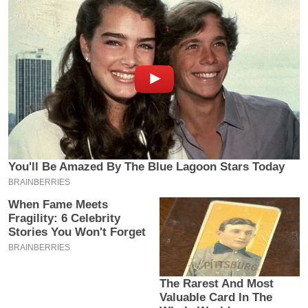
य
ब
ज
ट
खे
ल
क्रि
के
ट
I
P
L
2
0
2
6
क्रा