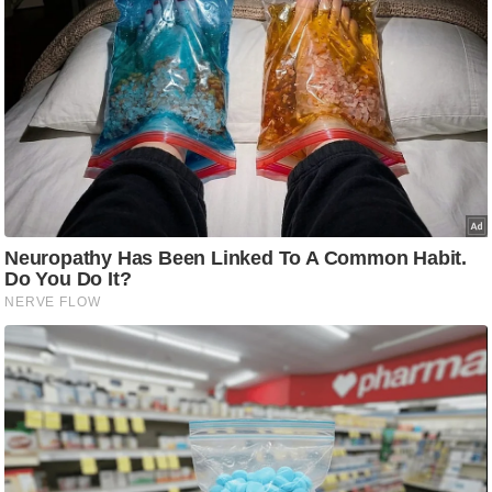
g
N
e
w
s
ला
इ
फ
स्टा
इ
ल
टे
क्नॉ
लॉ
जी
ब्यू
टी