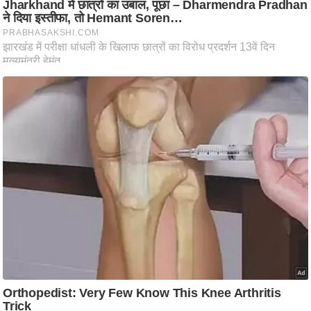
ष
ण
स
म
सा
म
यि
क
मा
तृ
भू
मि
स्तं
भ
ए
म
.