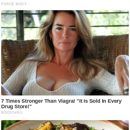
आ
र
.
आ
ई
.
चा
य
प
र
स
मी
क्षा
ध
र्म
ज्यो