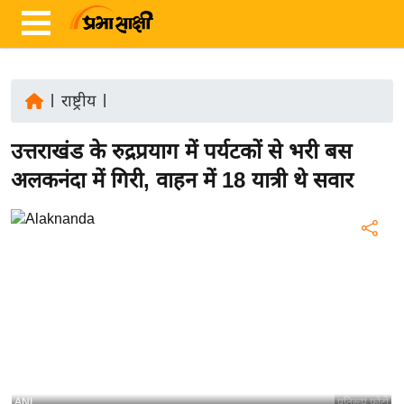
|
राष्ट्रीय
|
ता
उत्तराखंड के रुद्रप्रयाग में पर्यटकों से भरी बस
ज़ा
ख
अलकनंदा में गिरी, वाहन में 18 यात्री थे सवार
ब
र
रा
ष्ट्री
य
अं
त
र्रा
ष्ट्री
ANI
प्रतिरूप फोटो