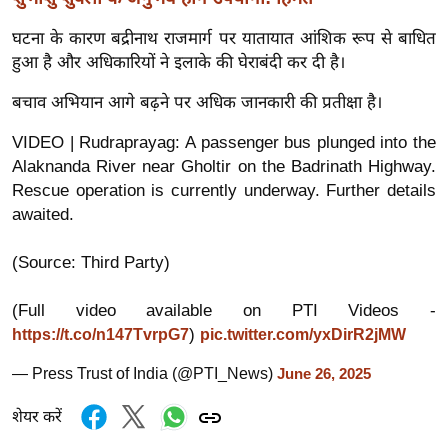
ख्सि
य
घटना के कारण बद्रीनाथ राजमार्ग पर यातायात आंशिक रूप से बाधित
त
हुआ है और अधिकारियों ने इलाके की घेराबंदी कर दी है।
यं
बचाव अभियान आगे बढ़ने पर अधिक जानकारी की प्रतीक्षा है।
ग
इं
VIDEO | Rudraprayag: A passenger bus plunged into the
Alaknanda River near Gholtir on the Badrinath Highway.
डि
Rescue operation is currently underway. Further details
या
awaited.
सा
हि
(Source: Third Party)
त्य
ज
(Full video available on PTI Videos -
ग
)
https://t.co/n147TvrpG7
pic.twitter.com/yxDirR2jMW
त
— Press Trust of India (@PTI_News)
June 26, 2025
ऑ
टो
शेयर करें
व