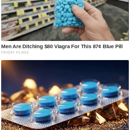
/
फै
श
न
घ
रे
लू
नु
स्खे
प
र्य
ट
न
स्थ
ल
फि