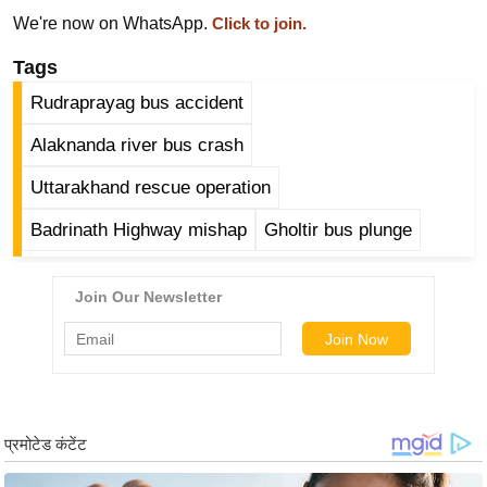
र्ल्ड
We're now on WhatsApp.
Click to join.
न्यू
Tags
ज
Rudraprayag bus accident
ब्री
फ
Alaknanda river bus crash
म
Uttarakhand rescue operation
नो
रं
Badrinath Highway mishap
Gholtir bus plunge
ज
न
ज
ग
त
बॉ
ली
वु