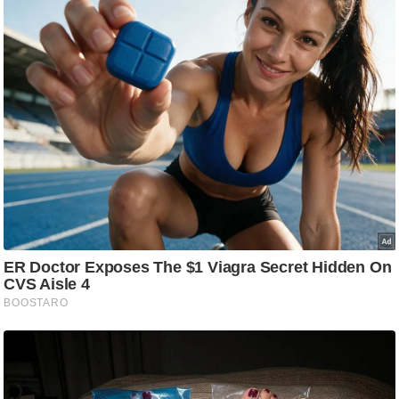
ड
हॉ
ली
वु
ड
फि
ल्म
स
मी
क्षा
B
r
e
a
k
i
n