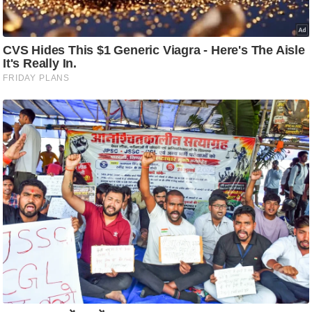
ट
ने
स
मं
त्रा
रि
ले
श
न
शि
प
रा
ज
नी
ति
वि
श्ले