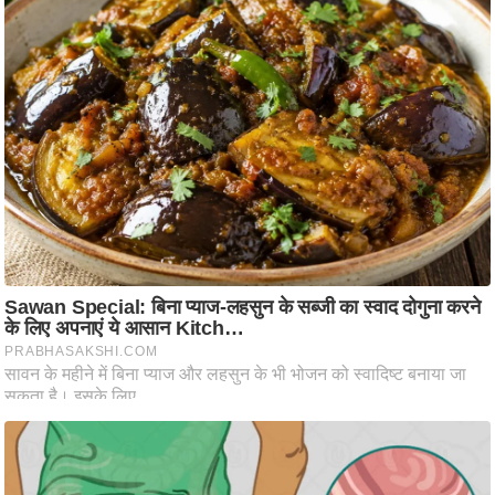
ति
ष
प्र
भु
म
हि
मा
/
ध
र्म
स्थ
ल
व्र
त
त्यो
हा
र