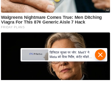
d
e
o
s
i
O
S
A
डिजिटल सुरक्षा पर जोर: MeitY ने
Meta को दिया निर्देश, कंटेंट मॉडरेशन
p
मजबूत करे
p
A
b
o
u
t
u
s