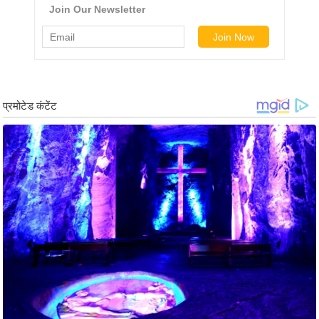
र्ल्ड
न्यू
ज
ब्री
फ
म
नो
रं
ज
न
ज
ग
त
बॉ
ली
वु