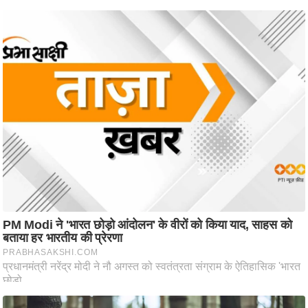
ष
ण
स
म
सा
म
यि
क
मा
तृ
भू
मि
स्तं
भ
ए
म
.