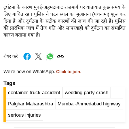
ख्सि
दुर्घटना के कारण मुंबई-अहमदाबाद राजमार्ग पर यातायात कुछ समय के
य
लिए बाधित रहा। पुलिस ने घटनास्थल का मुआयना (पंचनामा) शुरू कर
त
दिया है और दुर्घटना के सटीक कारणों की जांच की जा रही है। पुलिस
यं
की प्रारंभिक जांच में तेज गति और लापरवाही को दुर्घटना का संभावित
ग
कारण बताया गया है।
इं
डि
या
शेयर करें
सा
We're now on WhatsApp.
Click to join.
हि
त्य
Tags
ज
container-truck accident
wedding party crash
ग
त
Palghar Maharashtra
Mumbai-Ahmedabad highway
ऑ
serious injuries
टो
व