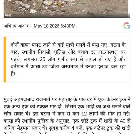
य
बि
ANI
ज़
अभिनय आकाश
। May 18 2026 6:43PM
ने
स
दोनों वाहन पलट जाने से कई यात्री मलबे में फंस गए। घटना के
उ
बाद, स्थानीय निवासी, पुलिस और बचाव दल घटनास्थल पर
द्यो
पहुंचे। लगभग 25 लोग गंभीर रूप से घायल हो गए हैं और
ग
वर्तमान में कासा उप-जिला अस्पताल में उनका इलाज चल रहा
ज
है।
ग
त
वि
मुंबई-अहमदाबाद राजमार्ग पर महाराष्ट्र के पालघर में एक कंटेनर ट्रक ने
शे
एक अन्य ट्रक को टक्कर मार दी, जिसमें एक शादी का जश्न मनाने वाले
ष
लोग सवार थे। इस घटना में कम से कम 12 लोगों की मौत हो गई।
ज्ञ
कासा की स्थानीय पुलिस के अनुसार, एक छोटे ट्रक में शादी के 40 से
रा
अधिक मेहमान सवार थे। सुबह करीब 4 बजे, एक कंटेनर ट्रक की शादी