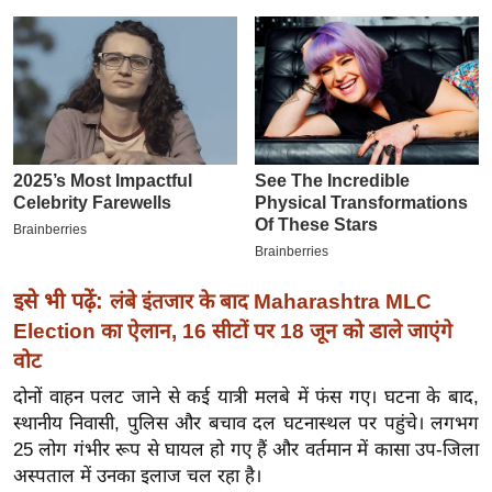
इ
म
ई
-
पे
प
र
मि
सा
ल
इसे भी पढ़ें:
लंबे इंतजार के बाद Maharashtra MLC
Election का ऐलान, 16 सीटों पर 18 जून को डाले जाएंगे
बे
वोट
मि
दोनों वाहन पलट जाने से कई यात्री मलबे में फंस गए। घटना के बाद,
सा
स्थानीय निवासी, पुलिस और बचाव दल घटनास्थल पर पहुंचे। लगभग
ल
25 लोग गंभीर रूप से घायल हो गए हैं और वर्तमान में कासा उप-जिला
श
अस्पताल में उनका इलाज चल रहा है।