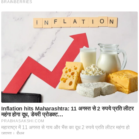
/
फै
श
न
घ
रे
लू
नु
स्खे
प
र्य
ट
न
स्थ
ल
फि