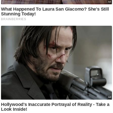
g
N
e
w
s
ला
इ
फ
स्टा
इ
ल
टे
क्नॉ
लॉ
जी
ब्यू
टी