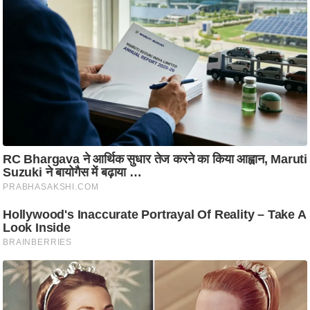
ति
ष
प्र
भु
म
हि
मा
/
ध
र्म
स्थ
ल
व्र
त
त्यो
हा
र