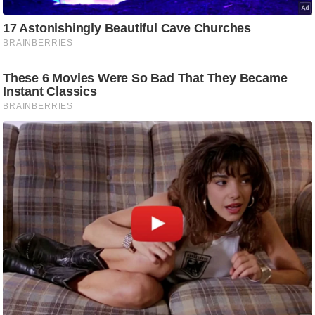
ड
हॉ
ली
वु
ड
फि
ल्म
स
मी
क्षा
B
r
e
a
k
i
n