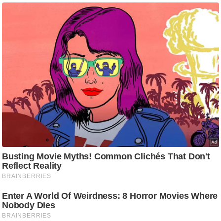
ट
ने
स
मं
त्रा
रि
ले
श
न
शि
प
रा
ज
नी
ति
वि
श्ले