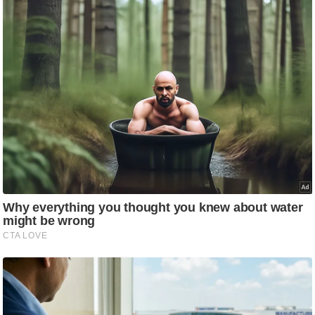
आ
र
.
आ
ई
.
चा
य
प
र
स
मी
क्षा
ध
र्म
ज्यो