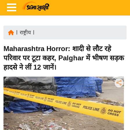
|
राष्ट्रीय
|
ता
Maharashtra Horror: शादी से लौट रहे
ज़ा
ख
परिवार पर टूटा कहर, Palghar में भीषण सड़क
ब
हादसे ने लीं 12 जानें।
र
रा
ष्ट्री
य
अं
त
र्रा
ष्ट्री