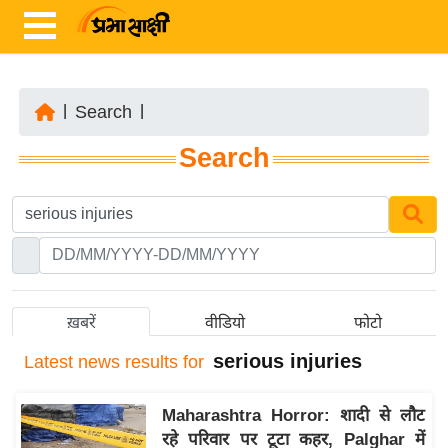
|
Search
|
ता
Search
ज़ा
ख
ब
र
रा
ष्ट्री
ख़बरें
वीडियो
फोटो
य
serious injuries
Latest
news results for
अं
त
Maharashtra Horror: शादी से लौट
र्रा
रहे परिवार पर टूटा कहर, Palghar में
ष्ट्री