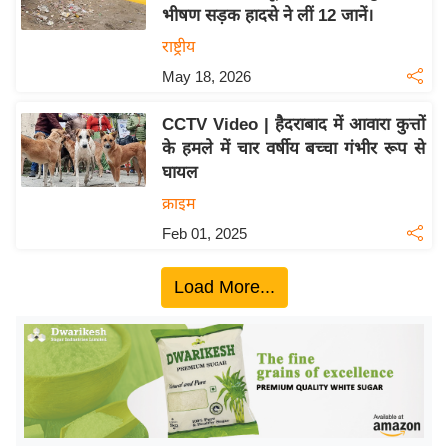
भीषण सड़क हादसे ने लीं 12 जानें।
य
राष्ट्रीय
बि
May 18, 2026
ज़
ने
CCTV Video | हैदराबाद में आवारा कुत्तों
स
के हमले में चार वर्षीय बच्चा गंभीर रूप से
उ
घायल
द्यो
क्राइम
ग
Feb 01, 2025
ज
ग
Load More...
त
वि
शे
ष
ज्ञ
रा