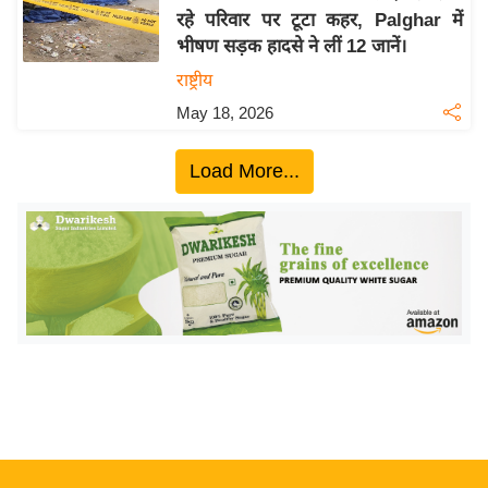
रहे परिवार पर टूटा कहर, Palghar में
य
भीषण सड़क हादसे ने लीं 12 जानें।
बि
राष्ट्रीय
ज़
May 18, 2026
ने
स
Load More...
उ
द्यो
ग
ज
ग
त
वि
शे
ष
ज्ञ
रा