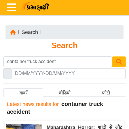
|
Search
|
ता
Search
ज़ा
ख
ब
र
रा
ष्ट्री
ख़बरें
वीडियो
फोटो
य
container truck
Latest
news results for
अं
accident
त
र्रा
Maharashtra Horror: शादी से लौट
ष्ट्री