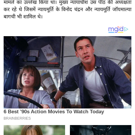
य
मामले का उल्लेख किया था। मुख्य न्यायाधीश उस पीठ की अध्यक्षता
कर रहे थे जिसमें न्यायमूर्ति के विनोद चंद्रन और न्यायमूर्ति जॉयमाल्या
ब
बागची भी शामिल थे।
ज
ट
खे
ल
क्रि
के
ट
I
P
L
2
0
2
6
क्रा