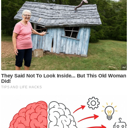
g
N
e
w
s
ला
इ
फ
स्टा
इ
ल
टे
क्नॉ
लॉ
जी
ब्यू
टी