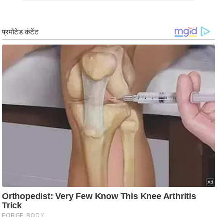
र्ल्ड
न्यू
ज
ब्री
फ
म
नो
रं
ज
न
ज
ग
त
बॉ
ली
वु