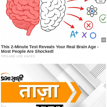
/
फै
श
न
घ
रे
लू
नु
स्खे
प
र्य
ट
न
स्थ
ल
फि