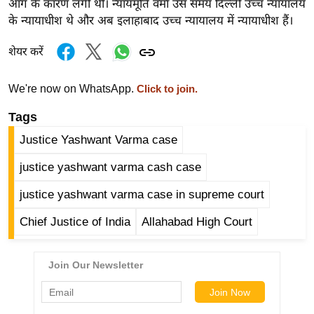
आग के कारण लगी थी। न्यायमूर्ति वर्मा उस समय दिल्ली उच्च न्यायालय
ख्सि
के न्यायाधीश थे और अब इलाहाबाद उच्च न्यायालय में न्यायाधीश हैं।
य
त
शेयर करें
यं
ग
We're now on WhatsApp.
Click to join.
इं
Tags
डि
या
Justice Yashwant Varma case
सा
justice yashwant varma cash case
हि
त्य
justice yashwant varma case in supreme court
ज
Chief Justice of India
Allahabad High Court
ग
त
ऑ
टो
व