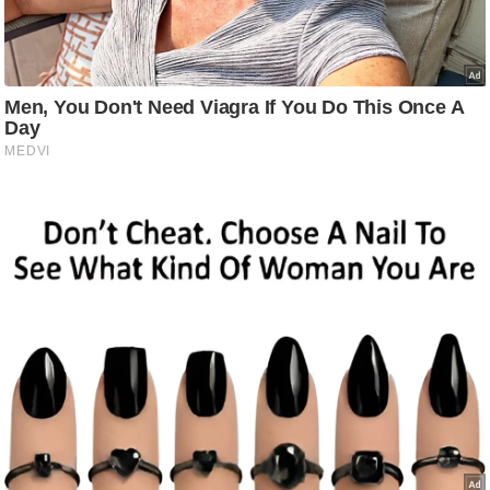
ष
ण
स
म
सा
म
यि
क
मा
तृ
भू
मि
स्तं
भ
ए
म
.