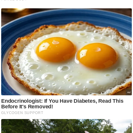
ड
हॉ
ली
वु
ड
फि
ल्म
स
मी
क्षा
B
r
e
a
k
i
n