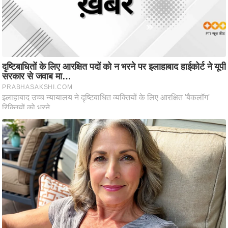
ट
ने
स
मं
त्रा
रि
ले
श
न
शि
प
रा
ज
नी
ति
वि
श्ले