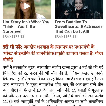
इ
म
ई
-
पे
प
र
इसे भी पढ़ें:
जगदीप धनखड़ के त्यागपत्र पर प्रधानमंत्री के
मि
‘पोस्ट’ से इस्तीफे की राजनीतिक प्रकृति का पता चलता है: गौरव
सा
गोगोई
ल
वर्मा ने तत्कालीन मुख्य न्यायाधीश संजीव खन्ना द्वारा 8 मई को की गई
सिफारिश को रद्द करने की भी माँग की है, जिसमें संसद से उनके
बे
खिलाफ महाभियोग चलाने का आग्रह किया गया है। पंजाब एवं हरियाणा
मि
उच्च न्यायालय के मुख्य न्यायाधीश शील नागू की अध्यक्षता वाले तीन
सा
न्यायाधीशों के पैनल ने 10 दिनों तक जांच की, 55 गवाहों से पूछताछ
ल
की और उस घटनास्थल का दौरा किया, जो 14 मार्च को रात करीब
श
11.35 बजे न्यायमूर्ति वर्मा के आधिकारिक आवास पर लगी आकस्मिक