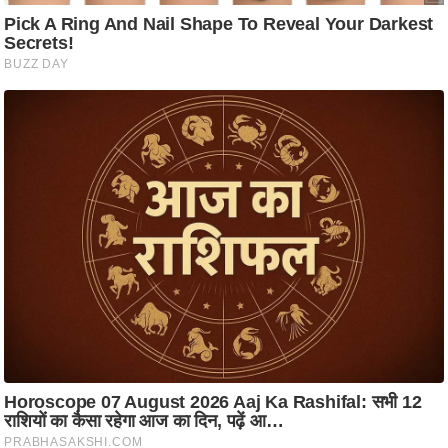
आ
र
.
आ
ई
.
चा
य
प
र
स
मी
क्षा
ध
र्म
ज्यो