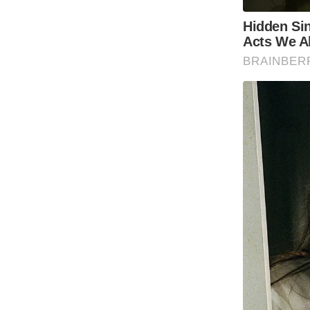
Code Of Ethics
RSS
Our Team
Expert Panel
Loksabhachunav
Android App