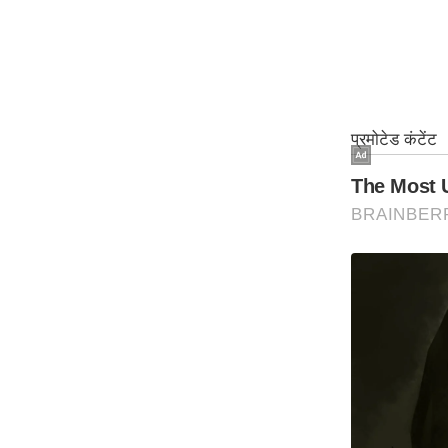
ऑडियो
इंफ़ोग्राफ़िक
राज्यों से
शहरों से
वेब स्टोरी
कार्टून
Short
Videos
iOS App
About us
Contact Editor
Advertise
Privacy Policy
Grievance
Redressal