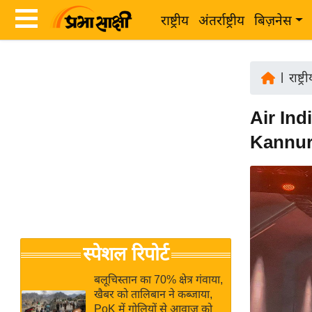
राष्ट्रीय
अंतर्राष्ट्रीय
बिज़नेस
Latest
ता
News
|
राष्ट्र
ज़ा
in
ख
Air Indi
Hindi
ब
Kannur 
र
Hindi
राष्ट्रीय
News
अंतर्राष्ट्रीय
Live
बिज़नेस
उद्योग
Breaking
स्पेशल रिपोर्ट
जगत
News in
विशेषज्ञ
Hindi
बलूचिस्तान का 70% क्षेत्र गंवाया,
राय
खैबर को तालिबान ने कब्जाया,
PoK में गोलियों से आवाज को