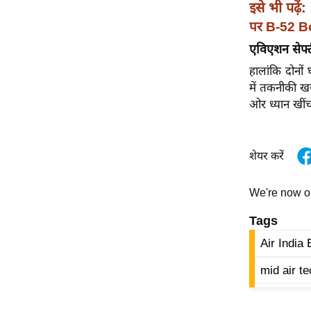
विश्लेषण
इसे भी पढ़ें:
पर B-52 Bom
ट्रेंडिंग
एविएशन सेफ्
Q
हालांकि दोनो
u
में तकनीकी ख
i
ओर ध्यान खींच
c
k
L
शेयर करें
i
n
We're now 
k
s
Tags
विधानसभा
Air India
चुनाव
mid air t
फोटो
वीडियो