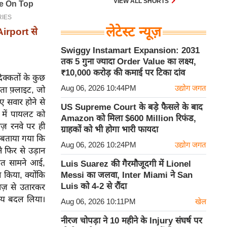
VIEW ALL SHORTS
लेटेस्ट न्यूज़
irport से
Swiggy Instamart Expansion: 2031
तक 5 गुना ज्यादा Order Value का लक्ष्य,
₹10,000 करोड़ की कमाई पर टिका दांव
िक्कतों के कुछ
Aug 06, 2026 10:44PM
उद्योग जगत
ता फ़्लाइट, जो
ए सवार होने से
US Supreme Court के बड़े फैसले के बाद
ं में पायलट को
Amazon को मिला $600 Million रिफंड,
ज़ रनवे पर ही
ग्राहकों को भी होगा भारी फायदा
ो बताया गया कि
Aug 06, 2026 10:24PM
उद्योग जगत
े फिर से उड़ान
कत सामने आई,
Luis Suarez की गैरमौजूदगी में Lionel
Messi का जलवा, Inter Miami ने San
ध किया, क्योंकि
Luis को 4-2 से रौंदा
ाज़ से उतारकर
समय बदल लिया।
Aug 06, 2026 10:11PM
खेल
नीरज चोपड़ा ने 10 महीने के Injury संघर्ष पर