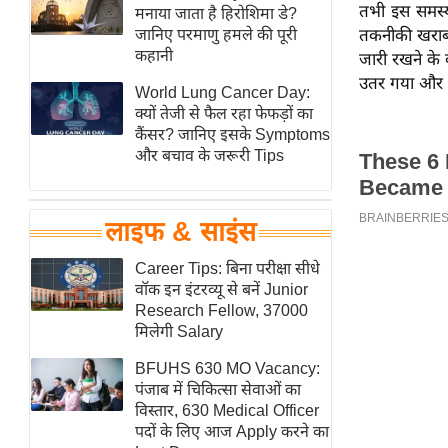
तभी इस समस्या
हॉलीवुड
मनाया जाता है हिरोशिमा डे?
जानिए परमाणु हमले की पूरी
तकनीकी खराबी 
फिल्म समीक्षा
कहानी
जारी रखने के 
Breaking
उतर गया और सभ
World Lung Cancer Day:
News
क्यों तेजी से फैल रहा फेफड़ों का
लाइफस्टाइल
कैंसर? जानिए इसके Symptoms
और बचाव के जरूरी Tips
टेक्नॉलॉजी
ब्यूटी/फैशन
घरेलू नुस्खे
लाइफ & साइंस
पर्यटन स्थल
Career Tips: बिना परीक्षा सीधे
फिटनेस मंत्रा
वॉक इन इंटरव्यू से बनें Junior
Research Fellow, 37000
रिलेशनशिप
मिलेगी Salary
राजनीति
BFUHS 630 MO Vacancy:
विश्लेषण
पंजाब में चिकित्सा सेवाओं का
समसामयिक
विस्तार, 630 Medical Officer
पदों के लिए आज Apply करने का
मातृभूमि