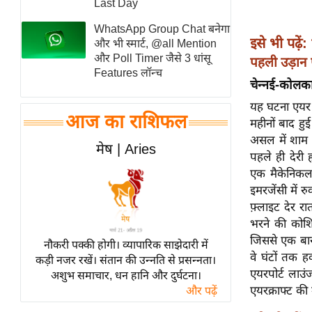
Last Day
स्तंभ
WhatsApp Group Chat बनेगा
एम.
इसे भी पढ़ें:
और भी स्मार्ट, @all Mention
आर.
और Poll Timer जैसे 3 धांसू
पहली उड़ान
Features लॉन्च
आई.
चेन्नई-कोलका
चाय पर
यह घटना एयर इ
समीक्षा
आज का राशिफल
महीनों बाद हु
धर्म
असल में शाम 7
मेष | Aries
पहले ही देरी 
ज्योतिष
एक मैकेनिकल 
प्रभु
इमरजेंसी में 
महिमा/
फ़्लाइट देर र
धर्मस्थल
भरने की कोश
व्रत
जिससे एक बार फ
नौकरी पक्की होगी। व्यापारिक साझेदारी में
त्योहार
वे घंटों तक 
कड़ी नजर रखें। संतान की उन्नति से प्रसन्नता।
एयरपोर्ट लाउ
अशुभ समाचार, धन हानि और दुर्घटना।
राशिफल
एयरक्राफ्ट की 
और पढ़ें
विशेष