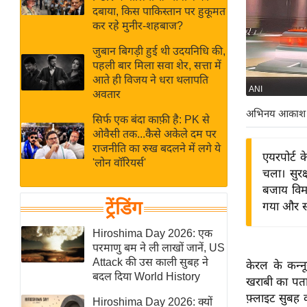
बजट
Hindi
दबाया, किस पाकिस्तान पर हुकूमत
खेल
News
कर रहे मुनीर-शहबाज?
क्रिकेट
जुबान बिगड़ी हुई थी उदयनिधि की,
Hindi
IPL
पहली बार मिला सवा शेर, सत्ता में
आते ही विजय ने धरा थलापति
Videos
2026
ANI
अवतार
क्राइम
अभिनय आकाश
सिर्फ एक बंदा काफ़ी है: PK से
ई-पेपर
ओवैसी तक...कैसे अकेले दम पर
मिसाल बेमिसाल
राजनीति का रुख बदलने में लगे ये
एयरपोर्ट 
'लोन वॉरियर्स'
शख्सियत
चला। सुरक
यंग इंडिया
बजाय विमा
ट्रेंडिंग
गया और सभ
साहित्य जगत
ऑटो वर्ल्ड
Hiroshima Day 2026: एक
परमाणु बम ने ली लाखों जानें, US
न्यूज ब्रीफ
Attack की उस काली सुबह ने
केरल के कन्न
मनोरंजन जगत
बदल दिया World History
खराबी का पता 
बॉलीवुड
फ़्लाइट सुबह
Hiroshima Day 2026: क्यों