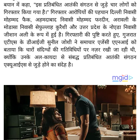
य
बयान में कहा, "इस प्रतिबंधित आतंकी संगठन से जुड़े चार लोगों को
ब
गिरफ्तार किया गया है।" गिरफ्तार आरोपियों की पहचान दिल्ली निवासी
ज
मोहम्मद फैक, अहमदाबाद निवासी मोहम्मद फरदीन, अरावली के
मोडासा निवासी सेफुल्लाह कुरैशी और उत्तर प्रदेश के नोएडा निवासी
ट
जीशान अली के रूप में हुई है। गिरफ्तारी की पुष्टि करते हुए, गुजरात
खे
एटीएस के डीआईजी सुनील जोशी ने समाचार एजेंसी एएनआई को
ल
बताया कि चारों संदिग्धों की गतिविधियों पर नज़र रखी जा रही थी,
क्रि
क्योंकि उनके अल-कायदा से संबद्ध प्रतिबंधित आतंकी संगठन
के
एक्यूआईएस से जुड़े होने का संदेह है।
ट
I
P
L
2
0
2
6
क्रा