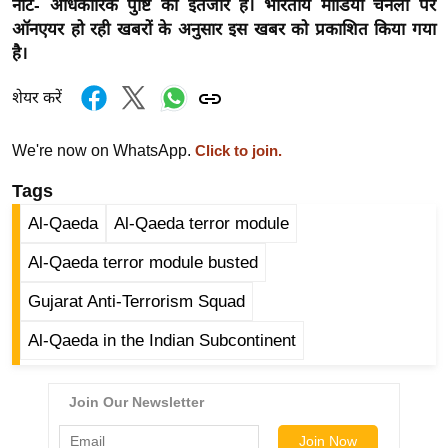
नोट- अधिकारिक पुष्टि का इंतजार है। भारतीय मीडियो चैनलों पर
ष
ऑनएयर हो रही खबरों के अनुसार इस खबर को प्रकाशित किया गया
ण
है।
स
म
शेयर करें
सा
म
We're now on WhatsApp.
Click to join.
यि
Tags
क
Al-Qaeda
Al-Qaeda terror module
मा
तृ
Al-Qaeda terror module busted
भू
Gujarat Anti-Terrorism Squad
मि
स्तं
Al-Qaeda in the Indian Subcontinent
भ
ए
म
.