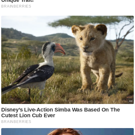
ति
ष
प्र
भु
म
हि
मा
/
ध
र्म
स्थ
ल
व्र
त
त्यो
हा
र