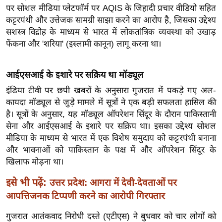
ख्सि
पर सोशल मीडिया प्लेटफॉर्म पर AQIS के जिहादी प्रचार वीडियो सहित
य
कट्टरपंथी और उत्तेजक सामग्री साझा करने का आरोप है, जिसका उद्देश्य
त
सशस्त्र विद्रोह के माध्यम से भारत में लोकतांत्रिक व्यवस्था को उखाड़
फेंकना और 'शरिया' (इस्लामी कानून) लागू करना था।
यं
ग
इं
आईएसआई के इशारे पर सक्रिय था मॉड्यूल
डि
इंडिया टीवी पर छपी खबरों के अनुसारा गुजरात में पकड़े गए अल-
या
कायदा मॉड्यूल से जुड़े मामले में सूत्रों ने एक बड़ी सफलता हासिल की
सा
है। सूत्रों के अनुसार, यह मॉड्यूल ऑपरेशन सिंदूर के दौरान पाकिस्तानी
हि
सेना और आईएसआई के इशारे पर सक्रिय था। इसका उद्देश्य सोशल
त्य
मीडिया के माध्यम से भारत में एक विशेष समुदाय को कट्टरपंथी बनाना
और भावनाओं को पाकिस्तान के पक्ष में और ऑपरेशन सिंदूर के
ज
खिलाफ मोड़ना था।
ग
त
इसे भी पढ़ें:
उत्तर प्रदेश: आगरा में देवी-देवताओं पर
ऑ
आपत्तिजनक टिप्पणी करने का आरोपी गिरफ्तार
टो
गुजरात आतंकवाद निरोधी दस्ते (एटीएस) ने बुधवार को चार लोगों को
व