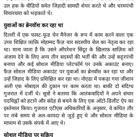
ड
उल हक के वीडियो समेत जिहादी सामग्री शेयर करते थे और चरमपंथी
हॉ
विचारधारा को भड़काते थे।
ली
वु
युवाओं का ब्रेनवॉश कर रहा था
ड
दिल्ली में एक फास्ट-फूड चेन मैनेजर के रूप में काम करने वाला एक
उच्च शिक्षित व्यक्ति मोहम्मद फैज़ चार सदस्यीय सेल का नेतृत्व कर रहा
फि
था। माना जाता है कि उसने ऑपरेशन सिंदूर के ख़िलाफ़ साज़िश को
ल्म
अंजाम देने के लिए अन्य तीन सदस्यों की भर्ती की और उन्हें कट्टरपंथी
स
बनाया और कई सोशल मीडिया प्लेटफॉर्म पर उनके अकाउंट बनाए।
मी
फैज़ सोशल मीडिया अकाउंट पर युवाओं का ब्रेनवॉश कर रहा था और
क्षा
उन्हें जिहाद के लिए प्रशिक्षित कर रहा था। नोएडा में पकड़ा गया जीशान
B
अली एक मोबाइल की दुकान पर काम करता था। बाकी दो संदिग्ध
r
गुजरात में दर्जी थे। सूत्रों ने बताया कि आतंकवादियों ने अपने संचार
e
पदचिह्नों को हटाने और संदेह से बचने के लिए एक ऑटो-डिलीट ऐप का
a
इस्तेमाल किया। गुजरात एटीएस अधिकारियों के अनुसार, वे कथित तौर
k
पर लंबे समय से अल-कायदा से जुड़े हुए थे और सोशल मीडिया के
माध्यम से उसके संपर्क में आए थे।
i
n
सोशल मीडिया पर सक्रिय