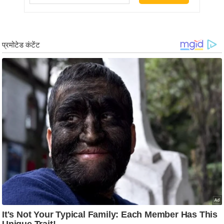
आ
र
.
आ
ई
.
चा
य
प
र
स
मी
क्षा
ध
र्म
ज्यो