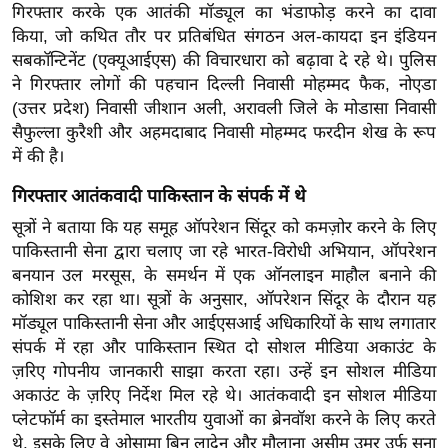
गिरफ्तार करके एक आतंकी मॉड्यूल का भंडाफोड़ करने का दावा
र्ल्ड
किया, जो कथित तौर पर प्रतिबंधित संगठन अल-कायदा इन इंडियन
न्यू
सबकॉन्टिनेंट (एक्यूआईएस) की विचारधारा को बढ़ावा दे रहे थे। पुलिस
ज
ने गिरफ्तार लोगों की पहचान दिल्ली निवासी मोहम्मद फैक, नोएडा
ब्री
(उत्तर प्रदेश) निवासी जीशान अली, अरावली जिले के मोडासा निवासी
फ
सैफुल्ला कुरैशी और अहमदाबाद निवासी मोहम्मद फरदीन शेख के रूप
म
में की है।
नो
गिरफ्तार आतंकवादी पाकिस्तान के संपर्क में थे
रं
सूत्रों ने बताया कि यह समूह ऑपरेशन सिंदूर को कमज़ोर करने के लिए
ज
पाकिस्तानी सेना द्वारा चलाए जा रहे भारत-विरोधी अभियान, ऑपरेशन
न
बनयान उल मरसूस, के समर्थन में एक ऑनलाइन माहौल बनाने की
ज
कोशिश कर रहा था।
सूत्रों के अनुसार, ऑपरेशन सिंदूर के दौरान यह
ग
मॉड्यूल पाकिस्तानी सेना और आईएसआई अधिकारियों के साथ लगातार
त
संपर्क में रहा और पाकिस्तान स्थित दो सोशल मीडिया अकाउंट के
बॉ
ज़रिए गोपनीय जानकारी साझा करता रहा। उन्हें इन सोशल मीडिया
ली
अकाउंट के ज़रिए निर्देश मिल रहे थे। आतंकवादी इन सोशल मीडिया
प्लेटफॉर्म का इस्तेमाल भारतीय युवाओं का ब्रेनवॉश करने के लिए करते
वु
थे, इसके लिए वे ओसामा बिन लादेन और मौलाना असीम उमर उर्फ सना