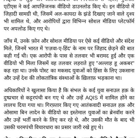
ट
एटीएस ने कई आपत्तिजनक वीडियो डाउनलोड किए थे। इन वीडियो में
ने
जिहादी सामग्री थी, जिसमें अल-कायदा के झंडे दिखाए जाने वाले दृश्य
स
भी शामिल थे, और आरोपियों द्वारा विभिन्न सोशल मीडिया प्लेटफॉर्म
मं
पर अपलोड किए गए थे।
त्रा
जाँच में, उनके फ़ोन और सोशल मीडिया पर ऐसे कई वीडियो और संदेश
रि
मिले, जिनमें भारत में 'ग़ज़वा-ए-हिंद' के नाम पर जिहाद छेड़ने की बात
ले
कही गई थी। एक आरोपी के पास से तलवार भी बरामद हुई और एक
श
वीडियो भी मिला जिसमें वह तलवार लहराते हुए "अल्लाह हू अकबर"
न
कह रहा था। उनके पोस्ट का मकसद युवाओं को हिंसा के लिए उकसाना
शि
और उन्हें देश की लोकतांत्रिक संस्थाओं के ख़िलाफ़ भड़काना था।
प
अधिकारियों ने खुलासा किया है कि संभल के कई युवा सनाउल हक़ के
रा
दुष्प्रचार से कट्टरपंथी बन गए थे और उन्हें AQIS में शामिल होने का
ज
लालच दिया गया था। गिरफ़्तार किए गए आतंकवादी सनाउल हक़ और
नी
ओसामा बिन लादेन के वीडियो का इस्तेमाल युवाओं का ब्रेनवॉश करने
ति
और उन्हें भर्ती करने के लिए कर रहे थे, और उसकी मौत के बाद भी
वि
उसकी चरमपंथी विचारधारा का प्रसार जारी रखे हुए थे।
श्ले