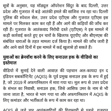
/
सूत्रों के अनुसार, यह मॉड्यूल ऑपरेशन सिंदूर के बाद दिल्ली, उत्तर
फै
प्रदेश और गुजरात में बड़े आतंकी हमले की साजिश रच रहा था। दिल्ली
श
पुलिस की स्पेशल सेल, उत्तर प्रदेश एटीएस और गुजरात एटीएस इस
न
मामले पर मिलकर काम कर रही हैं और आगे की कड़ियों की जाँच कर
रही हैं। गुजरात के आतंकवाद निरोधी दस्ते (एटीएस) ने इस मामले में
घ
कड़ी कार्रवाई करते हुए इन चारों के खिलाफ यूएपीए और बीएनएस की
रे
संबंधित धाराओं के तहत मामला दर्ज किया है। मामले की जाँच जारी है
लू
और आने वाले दिनों में इस मामले में कई खुलासे हो सकते हैं।
नु
स्खे
युवाओं का ब्रेनवॉश करने के लिए सनाउल हक के वीडियो का
इस्तेमाल
प
वीडियो में सुनाई देने वाली आवाज़ की पहचान अल-कायदा इन द
र्य
इंडियन सबकॉन्टिनेंट (AQIS) के पूर्व प्रमुख सनाउल हक के रूप में हुई
ट
है, जो 2019 में अफगानिस्तान में मारा गया था। मूल रूप से उत्तर प्रदेश
न
के संभल का निवासी, सनाउल हक, जिसे आसिफ उमर के नाम से भी
स्थ
जाना जाता है, भारत से भाग गया था और अफगानिस्तान में AQIS के
ल
लिए कमांडर और भर्तीकर्ता के रूप में काम कर रहा था।
फि
AQIS से जुड़े चार आतंकवादियों की गिरफ्तारी से पहले, गुजरात