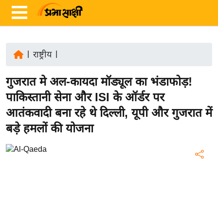
|
राष्ट्रीय
|
ता
गुजरात मे अल-कायदा मॉड्यूल का भंडाफोड़!
ज़ा
ख
पाकिस्तानी सेना और ISI के ऑर्डर पर
ब
आतंकवादी बना रहे थे दिल्ली, यूपी और गुजरात में
र
बड़े हमलों की योजना
रा
ष्ट्री
य
अं
त
र्रा
ष्ट्री