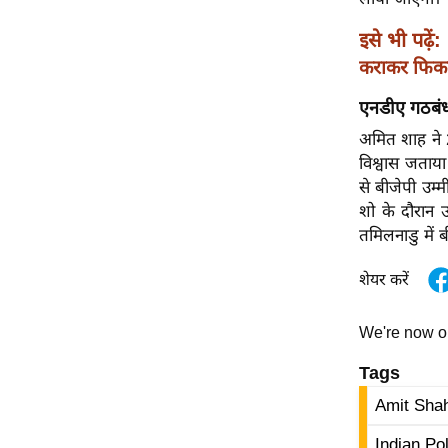
विश्लेषण
ट्रेंडिंग
इसे भी पढ़ें:
कराकर फिकवा
Q
एनडीए गठबंध
u
अमित शाह ने 2
i
विश्वास जताया
c
से बीजेपी उम्
k
शो के दौरान 
L
तमिलनाडु में ब
i
n
शेयर करें
k
s
We're now 
विधानसभा
Tags
चुनाव
Amit Sha
फोटो
वीडियो
Indian Pol