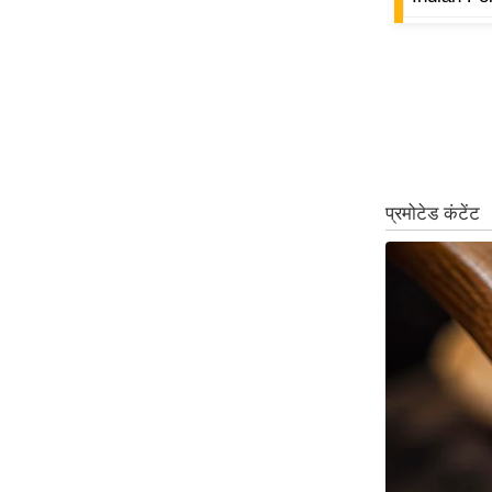
ऑडियो
इंफ़ोग्राफ़िक
राज्यों से
शहरों से
वेब स्टोरी
कार्टून
Short
Videos
iOS App
About us
Contact Editor
Advertise
Privacy Policy
Grievance
Redressal