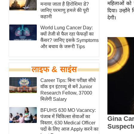
महिलाओं को उ
हॉलीवुड
मनाया जाता है हिरोशिमा डे?
जानिए परमाणु हमले की पूरी
दिया। उन्होंन
फिल्म समीक्षा
कहानी
देगी।
Breaking
World Lung Cancer Day:
News
क्यों तेजी से फैल रहा फेफड़ों का
लाइफस्टाइल
कैंसर? जानिए इसके Symptoms
और बचाव के जरूरी Tips
टेक्नॉलॉजी
ब्यूटी/फैशन
घरेलू नुस्खे
लाइफ & साइंस
पर्यटन स्थल
Career Tips: बिना परीक्षा सीधे
फिटनेस मंत्रा
वॉक इन इंटरव्यू से बनें Junior
Research Fellow, 37000
रिलेशनशिप
मिलेगी Salary
राजनीति
BFUHS 630 MO Vacancy:
विश्लेषण
पंजाब में चिकित्सा सेवाओं का
समसामयिक
विस्तार, 630 Medical Officer
पदों के लिए आज Apply करने का
मातृभूमि