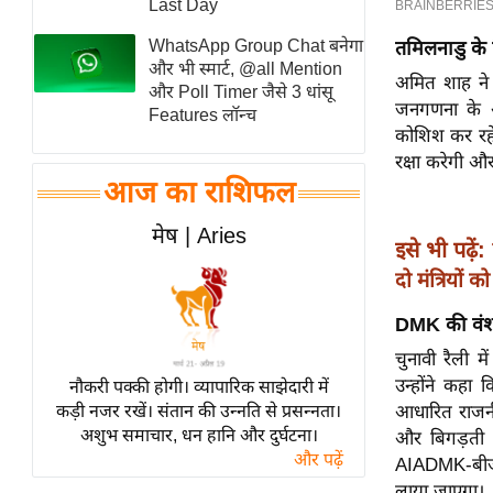
Last Day
स्तंभ
WhatsApp Group Chat बनेगा
तमिलनाडु के ह
एम.
और भी स्मार्ट, @all Mention
अमित शाह ने
आर.
और Poll Timer जैसे 3 धांसू
जनगणना के आ
Features लॉन्च
आई.
कोशिश कर रहे 
चाय पर
रक्षा करेगी औ
समीक्षा
आज का राशिफल
धर्म
मेष | Aries
इसे भी पढ़ें:
ज्योतिष
दो मंत्रियों 
प्रभु
महिमा/
DMK की वंशव
धर्मस्थल
चुनावी रैली
व्रत
उन्होंने कह
नौकरी पक्की होगी। व्यापारिक साझेदारी में
त्योहार
कड़ी नजर रखें। संतान की उन्नति से प्रसन्नता।
आधारित राजनीत
अशुभ समाचार, धन हानि और दुर्घटना।
राशिफल
और बिगड़ती क
और पढ़ें
AIADMK-बीजेप
विशेष
लाया जाएगा।