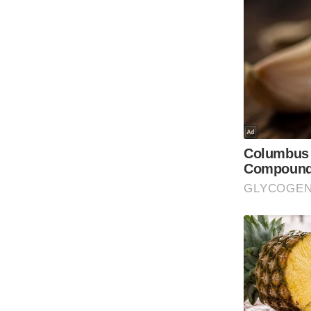
Code Of Ethics
RSS
Our Team
Expert Panel
Loksabhachunav
Android App