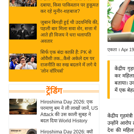
बजट
Hindi
दबाया, किस पाकिस्तान पर हुकूमत
खेल
News
कर रहे मुनीर-शहबाज?
क्रिकेट
जुबान बिगड़ी हुई थी उदयनिधि की,
Hindi
IPL
पहली बार मिला सवा शेर, सत्ता में
आते ही विजय ने धरा थलापति
Videos
2026
X
अवतार
क्राइम
एकता
। Apr 1
सिर्फ एक बंदा काफ़ी है: PK से
ई-पेपर
ओवैसी तक...कैसे अकेले दम पर
मिसाल बेमिसाल
राजनीति का रुख बदलने में लगे ये
केंद्रीय 
'लोन वॉरियर्स'
शख्सियत
कर महिला
यंग इंडिया
बताया। उन
ट्रेंडिंग
में एक बेह
साहित्य जगत
ऑटो वर्ल्ड
Hiroshima Day 2026: एक
परमाणु बम ने ली लाखों जानें, US
न्यूज ब्रीफ
Attack की उस काली सुबह ने
केंद्रीय गृहम
मनोरंजन जगत
बदल दिया World History
उन्होंने आरो
बॉलीवुड
देश की महिला
Hiroshima Day 2026: क्यों