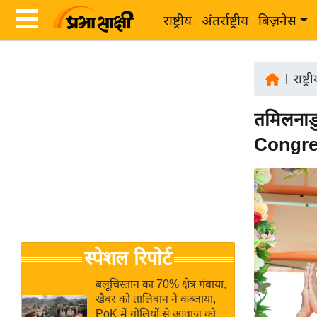
राष्ट्रीय
अंतर्राष्ट्रीय
बिज़नेस
Latest
ता
News
|
राष्ट्र
ज़ा
in
ख
तमिलनाडु
Hindi
ब
Congre
र
Hindi
राष्ट्रीय
News
अंतर्राष्ट्रीय
Live
बिज़नेस
उद्योग
Breaking
स्पेशल रिपोर्ट
जगत
News in
विशेषज्ञ
Hindi
बलूचिस्तान का 70% क्षेत्र गंवाया,
राय
खैबर को तालिबान ने कब्जाया,
PoK में गोलियों से आवाज को