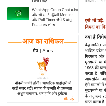
Last Day
स्तंभ
WhatsApp Group Chat बनेगा
एम.
और भी स्मार्ट, @all Mention
आर.
और Poll Timer जैसे 3 धांसू
इसे भी पढ़ें:
Features लॉन्च
आई.
विपक्ष का वि
चाय पर
क्या है विध
समीक्षा
आज का राशिफल
केंद्र शासित प
धर्म
मेष | Aries
शासित प्रदे
ज्योतिष
गिरफ्तार और हि
प्रभु
मुख्यमंत्री या
महिमा/
1963 की धारा 4
धर्मस्थल
करता है। संव
आपराधिक आरोपो
व्रत
नौकरी पक्की होगी। व्यापारिक साझेदारी में
ऐसे मामलों में प
त्योहार
कड़ी नजर रखें। संतान की उन्नति से प्रसन्नता।
मुख्यमंत्री या
अशुभ समाचार, धन हानि और दुर्घटना।
राशिफल
के अनुच्छेद 7
और पढ़ें
विशेष
प्राप्त करना है