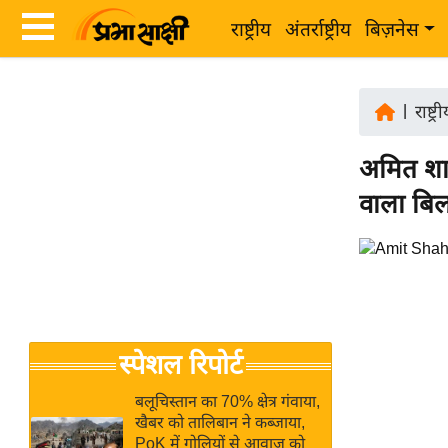
राष्ट्रीय
अंतर्राष्ट्रीय
बिज़नेस
Latest
ता
News
|
राष्ट्र
ज़ा
in
ख
अमित शाह
Hindi
ब
वाला बिल
र
Hindi
राष्ट्रीय
News
अंतर्राष्ट्रीय
Live
बिज़नेस
उद्योग
Breaking
स्पेशल रिपोर्ट
जगत
News in
विशेषज्ञ
Hindi
बलूचिस्तान का 70% क्षेत्र गंवाया,
राय
खैबर को तालिबान ने कब्जाया,
PoK में गोलियों से आवाज को