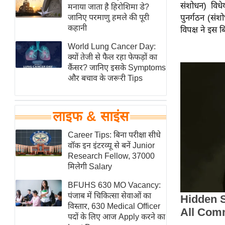
संशोधन) विधे
हॉलीवुड
मनाया जाता है हिरोशिमा डे?
जानिए परमाणु हमले की पूरी
पुनर्गठन (सं
फिल्म समीक्षा
कहानी
विपक्ष ने इस
Breaking
World Lung Cancer Day:
News
क्यों तेजी से फैल रहा फेफड़ों का
लाइफस्टाइल
कैंसर? जानिए इसके Symptoms
और बचाव के जरूरी Tips
टेक्नॉलॉजी
ब्यूटी/फैशन
घरेलू नुस्खे
लाइफ & साइंस
पर्यटन स्थल
Career Tips: बिना परीक्षा सीधे
फिटनेस मंत्रा
वॉक इन इंटरव्यू से बनें Junior
Research Fellow, 37000
रिलेशनशिप
मिलेगी Salary
राजनीति
BFUHS 630 MO Vacancy:
विश्लेषण
पंजाब में चिकित्सा सेवाओं का
समसामयिक
विस्तार, 630 Medical Officer
पदों के लिए आज Apply करने का
मातृभूमि