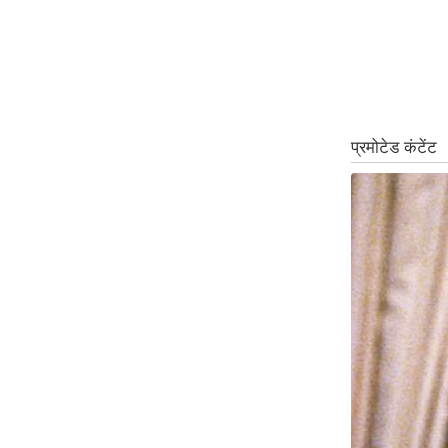
ऑडियो
इंफ़ोग्राफ़िक
राज्यों से
शहरों से
वेब स्टोरी
कार्टून
Short
Videos
iOS App
About us
Contact Editor
Advertise
Privacy Policy
Grievance
Redressal