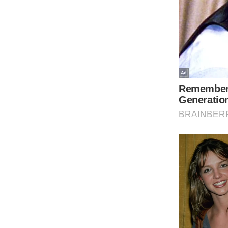
Code Of Ethics
RSS
Our Team
Expert Panel
Loksabhachunav
Android App