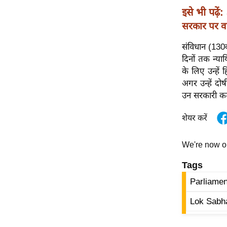
विश्लेषण
इसे भी पढ़ें:
ट्रेंडिंग
सरकार पर व
Q
संविधान (130वा
u
दिनों तक न्या
i
के लिए उन्हें
c
अगर उन्हें दोष
k
उन सरकारी कर्म
L
शेयर करें
i
n
k
We're now 
s
Tags
विधानसभा
Parliamen
चुनाव
Lok Sabh
फोटो
वीडियो