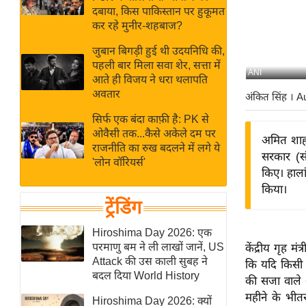
बजट
Hindi
दबाया, किस पाकिस्तान पर हुकूमत
खेल
News
कर रहे मुनीर-शहबाज?
क्रिकेट
जुबान बिगड़ी हुई थी उदयनिधि की,
Hindi
IPL
पहली बार मिला सवा शेर, सत्ता में
ANI
आते ही विजय ने धरा थलापति
Videos
2026
अवतार
अंकित सिंह
। A
क्राइम
सिर्फ एक बंदा काफ़ी है: PK से
ई-पेपर
ओवैसी तक...कैसे अकेले दम पर
अमित शाह 
मिसाल बेमिसाल
राजनीति का रुख बदलने में लगे ये
सरकार (स
'लोन वॉरियर्स'
शख्सियत
किए। हाला
यंग इंडिया
किया।
ट्रेंडिंग
साहित्य जगत
ऑटो वर्ल्ड
Hiroshima Day 2026: एक
परमाणु बम ने ली लाखों जानें, US
केंद्रीय गृह म
न्यूज ब्रीफ
Attack की उस काली सुबह ने
कि यदि किसी म
मनोरंजन जगत
बदल दिया World History
की सजा वाले अ
बॉलीवुड
महीने के भीत
Hiroshima Day 2026: क्यों