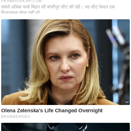
/
फै
श
न
घ
रे
लू
नु
स्खे
प
र्य
ट
न
स्थ
ल
फि