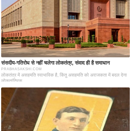
ष
ण
स
म
सा
म
यि
क
मा
तृ
भू
मि
स्तं
भ
ए
म
.