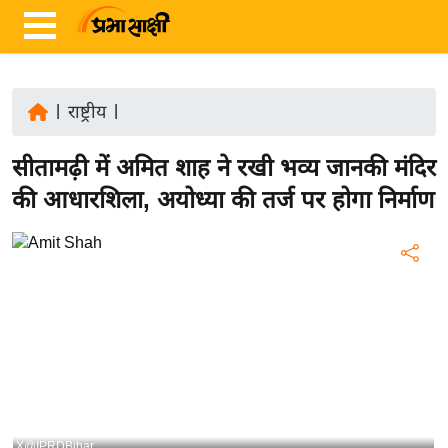
|
राष्ट्रीय
|
ता
सीतामढ़ी में अमित शाह ने रखी भव्य जानकी मंदिर
ज़ा
ख
की आधारशिला, अयोध्या की तर्ज पर होगा निर्माण
ब
र
रा
ष्ट्री
य
अं
त
र्रा
ष्ट्री
X@IPRDBihar