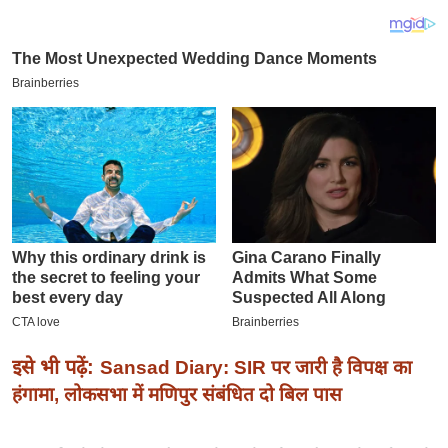
य
ब
ज
ट
खे
ल
क्रि
के
ट
I
P
L
2
0
इसे भी पढ़ें:
Sansad Diary: SIR पर जारी है विपक्ष का
2
हंगामा, लोकसभा में मणिपुर संबंधित दो बिल पास
6
क्रा