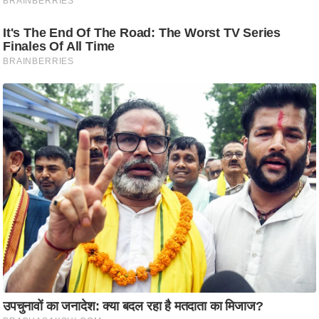
g
N
e
w
s
ला
इ
फ
स्टा
इ
ल
टे
क्नॉ
लॉ
जी
ब्यू
टी