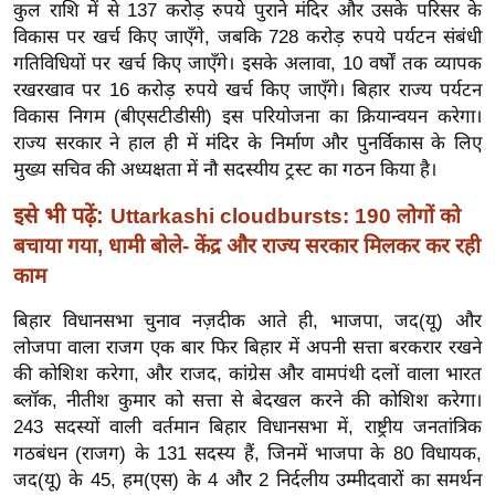
कुल राशि में से 137 करोड़ रुपये पुराने मंदिर और उसके परिसर के
इ
विकास पर खर्च किए जाएँगे, जबकि 728 करोड़ रुपये पर्यटन संबंधी
म
गतिविधियों पर खर्च किए जाएँगे। इसके अलावा, 10 वर्षों तक व्यापक
रखरखाव पर 16 करोड़ रुपये खर्च किए जाएँगे। बिहार राज्य पर्यटन
ई
विकास निगम (बीएसटीडीसी) इस परियोजना का क्रियान्वयन करेगा।
-
राज्य सरकार ने हाल ही में मंदिर के निर्माण और पुनर्विकास के लिए
पे
मुख्य सचिव की अध्यक्षता में नौ सदस्यीय ट्रस्ट का गठन किया है।
प
र
इसे भी पढ़ें:
Uttarkashi cloudbursts: 190 लोगों को
मि
बचाया गया, धामी बोले- केंद्र और राज्य सरकार मिलकर कर रही
सा
काम
ल
बिहार विधानसभा चुनाव नज़दीक आते ही, भाजपा, जद(यू) और
लोजपा वाला राजग एक बार फिर बिहार में अपनी सत्ता बरकरार रखने
बे
की कोशिश करेगा, और राजद, कांग्रेस और वामपंथी दलों वाला भारत
मि
ब्लॉक, नीतीश कुमार को सत्ता से बेदखल करने की कोशिश करेगा।
सा
243 सदस्यों वाली वर्तमान बिहार विधानसभा में, राष्ट्रीय जनतांत्रिक
ल
गठबंधन (राजग) के 131 सदस्य हैं, जिनमें भाजपा के 80 विधायक,
श
जद(यू) के 45, हम(एस) के 4 और 2 निर्दलीय उम्मीदवारों का समर्थन