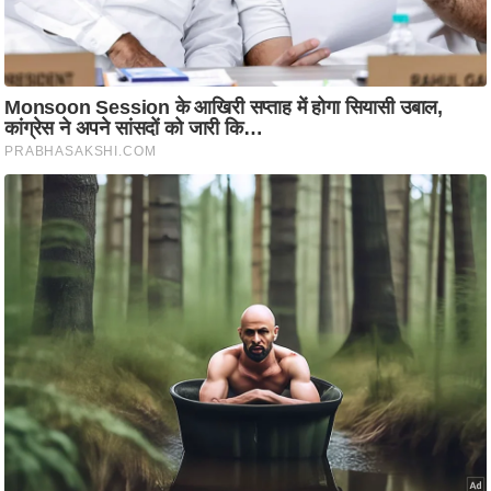
ति
ष
प्र
भु
म
हि
मा
/
ध
र्म
स्थ
ल
व्र
त
त्यो
हा
र