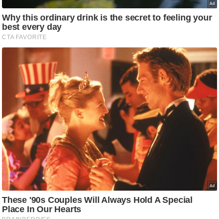
ड
हॉ
ली
वु
ड
फि
ल्म
स
मी
क्षा
B
r
e
a
k
i
n