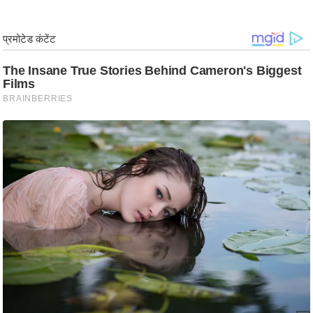
र्ल्ड
न्यू
ज
ब्री
फ
म
नो
रं
ज
न
ज
ग
त
बॉ
ली
वु