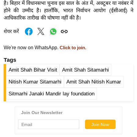
ख्सि
है। बिहार में विधानसभा चुनाव इस साल के अंत में, अक्टूबर या नवंबर में
य
होने की उम्मीद है। हालाँकि, भारत निर्वाचन आयोग (ईसीआई) ने
आधिकारिक तारीख की घोषणा नहीं की है।
त
यं
शेयर करें
ग
इं
We're now on WhatsApp.
Click to join.
डि
Tags
या
सा
Amit Shah Bihar Visit
Amit Shah Sitamarhi
हि
Nitish Kumar Sitamarhi
Amit Shah Nitish Kumar
त्य
ज
Sitmarhi Janaki Mandir lay foundation
ग
त
ऑ
टो
व