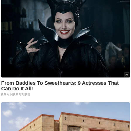
ट
ने
स
मं
त्रा
रि
ले
श
न
शि
प
रा
ज
नी
ति
वि
श्ले