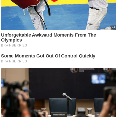
ट
ने
स
मं
त्रा
रि
ले
श
न
शि
प
रा
ज
नी
ति
वि
श्ले