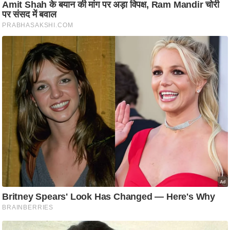
ति
ष
प्र
भु
म
हि
मा
/
ध
र्म
स्थ
ल
व्र
त
त्यो
हा
र