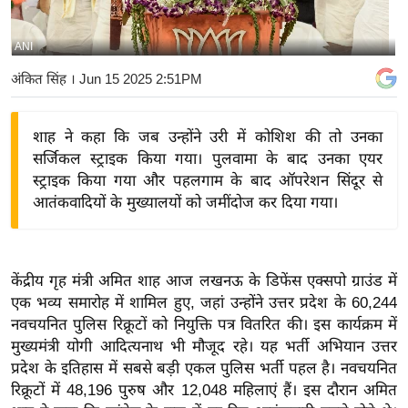
य
बि
ANI
ज़
अंकित सिंह
। Jun 15 2025 2:51PM
ने
स
शाह ने कहा कि जब उन्होंने उरी में कोशिश की तो उनका
उ
सर्जिकल स्ट्राइक किया गया। पुलवामा के बाद उनका एयर
द्यो
स्ट्राइक किया गया और पहलगाम के बाद ऑपरेशन सिंदूर से
ग
आतंकवादियों के मुख्यालयों को जमींदोज कर दिया गया।
ज
ग
त
केंद्रीय गृह मंत्री अमित शाह आज लखनऊ के डिफेंस एक्सपो ग्राउंड में
वि
एक भव्य समारोह में शामिल हुए, जहां उन्होंने उत्तर प्रदेश के 60,244
शे
नवचयनित पुलिस रिक्रूटों को नियुक्ति पत्र वितरित की। इस कार्यक्रम में
ष
मुख्यमंत्री योगी आदित्यनाथ भी मौजूद रहे। यह भर्ती अभियान उत्तर
ज्ञ
प्रदेश के इतिहास में सबसे बड़ी एकल पुलिस भर्ती पहल है। नवचयनित
रा
रिक्रूटों में 48,196 पुरुष और 12,048 महिलाएं हैं। इस दौरान अमित