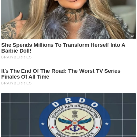
g
N
e
w
s
ला
इ
फ
स्टा
इ
ल
टे
क्नॉ
लॉ
जी
ब्यू
टी