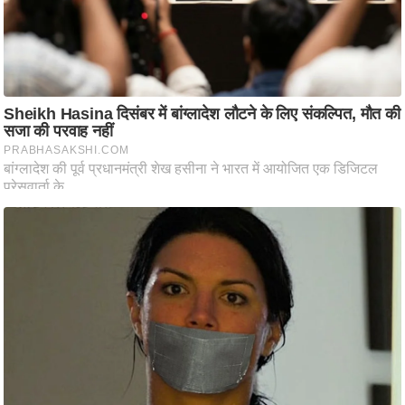
ष
ण
स
म
सा
म
यि
क
मा
तृ
भू
मि
स्तं
भ
ए
म
.