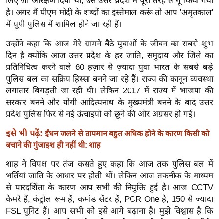
लिए जो आरक्षण दिया था, उसे उत्तर प्रदेश में पूरी तरह लागू किया गया
ख्सि
है। अगर मैं पीएम मोदी के शब्दों का इस्तेमाल करूं तो आप 'अमृतकाल'
य
में यूपी पुलिस में शामिल होने जा रही हैं।
त
उन्होंने कहा कि आज मेरे सामने बैठे युवाओं के जीवन का सबसे शुभ
यं
दिन है क्योंकि आज उत्तर प्रदेश के हर जाति, समुदाय और जिले का
ग
प्रतिनिधित्व करने वाले 60 हज़ार से ज़्यादा युवा भारत के सबसे बड़े
इं
पुलिस बल का सक्रिय हिस्सा बनने जा रहे हैं। राज्य की कानून व्यवस्था
डि
लगातार बिगड़ती जा रही थी। लेकिन 2017 में राज्य में भाजपा की
या
सरकार बनने और योगी आदित्यनाथ के मुख्यमंत्री बनने के बाद उत्तर
सा
प्रदेश पुलिस फिर से नई ऊंचाइयों को छूने की ओर अग्रसर हो गई।
हि
इसे भी पढ़ें:
ईंधन जलने से तापमान बहुत अधिक होने के कारण किसी को
त्य
बचाने की गुंजाइश ही नहीं थी: शाह
ज
ग
शाह ने विपक्ष पर तंज कसते हुए कहा कि आज तक पुलिस बल में
त
भर्तियां जाति के आधार पर होती थीं। लेकिन आज तकनीक के माध्यम
से पारदर्शिता के कारण आप सभी की नियुक्ति हुई है। आज CCTV
ऑ
कैमरे हैं, कंट्रोल रूम हैं, कमांड सेंटर हैं, PCR One है, 150 से ज्यादा
टो
FSL यूनिट हैं। आप सभी को इसे आगे बढ़ाना है। मुझे विश्वास है कि
व