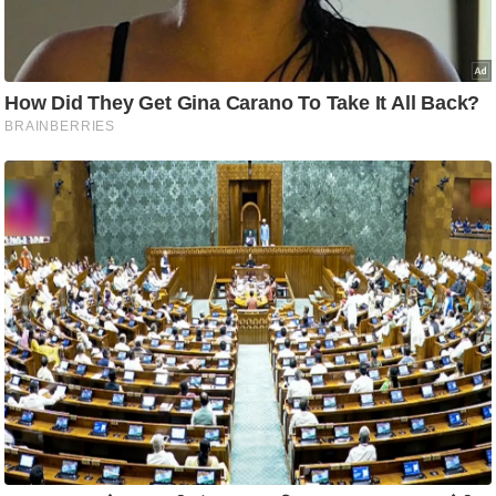
आ
र
.
आ
ई
.
चा
य
प
र
स
मी
क्षा
ध
र्म
ज्यो