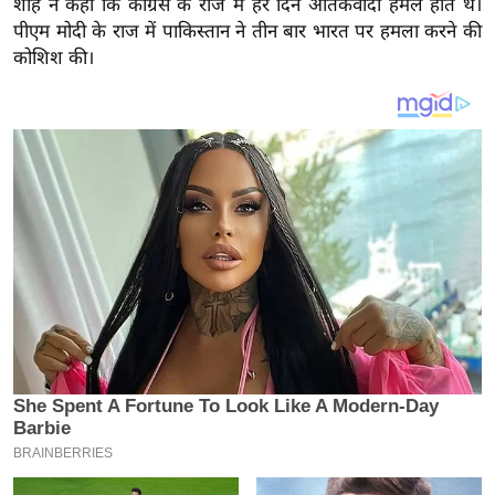
शाह ने कहा कि कांग्रेस के राज में हर दिन आतंकवादी हमले होते थे।
य
पीएम मोदी के राज में पाकिस्तान ने तीन बार भारत पर हमला करने की
ब
कोशिश की।
ज
ट
खे
ल
क्रि
के
ट
I
P
L
2
0
2
6
क्रा