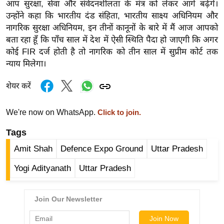
आप सुरक्षा, सेवा और संवेदनशीलता के मंत्र को लेकर आगे बढ़ेंगे।
र्ल्ड
उन्होंने कहा कि भारतीय दंड संहिता, भारतीय साक्ष्य अधिनियम और
न्यू
नागरिक सुरक्षा अधिनियम, इन तीनों कानूनों के बारे में मैं आज आपको
ज
बता रहा हूँ कि पाँच साल में देश में ऐसी स्थिति पैदा हो जाएगी कि अगर
ब्री
कोई FIR दर्ज होती है तो नागरिक को तीन साल में सुप्रीम कोर्ट तक
फ
न्याय मिलेगा।
म
शेयर करें
नो
रं
We're now on WhatsApp.
Click to join.
ज
न
Tags
ज
Amit Shah
Defence Expo Ground
Uttar Pradesh
ग
Yogi Adityanath
Uttar Pradesh
त
बॉ
ली
वु