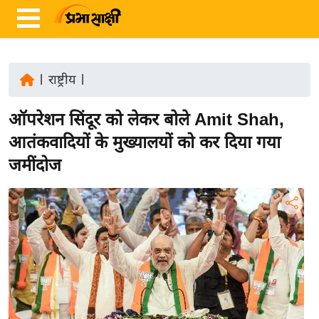
|
राष्ट्रीय
|
ता
ऑपरेशन सिंदूर को लेकर बोले Amit Shah,
ज़ा
ख
आतंकवादियों के मुख्यालयों को कर दिया गया
ब
जमींदोज
र
रा
ष्ट्री
य
अं
त
र्रा
ष्ट्री