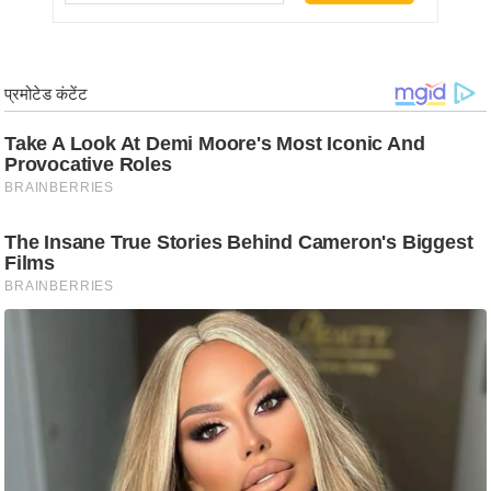
ड
हॉ
ली
वु
ड
फि
ल्म
स
मी
क्षा
B
r
e
a
k
i
n