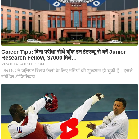
/
फै
श
न
घ
रे
लू
नु
स्खे
प
र्य
ट
न
स्थ
ल
फि