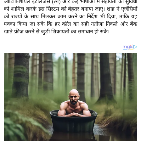
आर्टिफिशियल इंटेलिजेंस (AI) और कई भाषाओं में सहायता की सुविधा
य
को शामिल करके इस सिस्टम को बेहतर बनाया जाए। शाह ने एजेंसियों
ब
को राज्यों के साथ मिलकर काम करने का निर्देश भी दिया, ताकि यह
ज
पक्का किया जा सके कि हर कॉल का सही नतीजा निकले और बैंक
ट
खाते फ्रीज़ करने से जुड़ी शिकायतों का समाधान हो सके।
खे
ल
क्रि
के
ट
I
P
L
2
0
2
6
क्रा