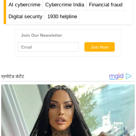
ड
AI cybercrime
Cybercrime India
Financial fraud
हॉ
Digital security
1930 helpline
ली
वु
ड
फि
ल्म
स
मी
क्षा
B
r
e
a
k
i
n