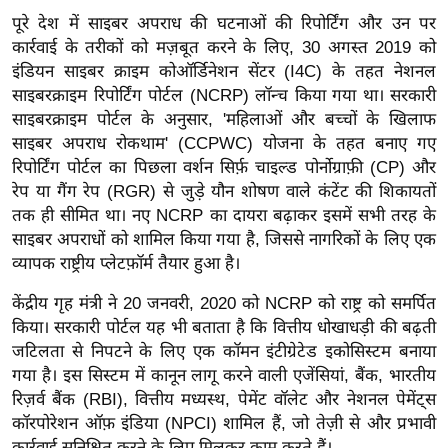
ख्सि
पूरे देश में साइबर अपराध की घटनाओं की रिपोर्टिंग और उन पर
य
कार्रवाई के तरीकों को मज़बूत करने के लिए, 30 अगस्त 2019 को
त
इंडियन साइबर क्राइम कोऑर्डिनेशन सेंटर (I4C) के तहत नेशनल
यं
साइबरक्राइम रिपोर्टिंग पोर्टल (NCRP) लॉन्च किया गया था। सरकारी
ग
साइबरक्राइम पोर्टल के अनुसार, 'महिलाओं और बच्चों के खिलाफ
इं
साइबर अपराध रोकथाम' (CCPWC) योजना के तहत बनाए गए
रिपोर्टिंग पोर्टल का पिछला वर्शन सिर्फ़ चाइल्ड पोर्नोग्राफ़ी (CP) और
डि
रेप या गैंग रेप (RGR) से जुड़े यौन शोषण वाले कंटेंट की शिकायतों
या
तक ही सीमित था। नए NCRP का दायरा बढ़ाकर इसमें सभी तरह के
सा
साइबर अपराधों को शामिल किया गया है, जिससे नागरिकों के लिए एक
हि
व्यापक राष्ट्रीय प्लेटफ़ॉर्म तैयार हुआ है।
त्य
ज
केंद्रीय गृह मंत्री ने 20 जनवरी, 2020 को NCRP को राष्ट्र को समर्पित
किया। सरकारी पोर्टल यह भी बताता है कि वित्तीय धोखाधड़ी की बढ़ती
ग
जटिलता से निपटने के लिए एक कॉमन इंटीग्रेटेड इकोसिस्टम बनाया
त
गया है। इस सिस्टम में कानून लागू करने वाली एजेंसियां, बैंक, भारतीय
ऑ
रिज़र्व बैंक (RBI), वित्तीय मध्यस्थ, पेमेंट वॉलेट और नेशनल पेमेंट्स
टो
कॉरपोरेशन ऑफ़ इंडिया (NPCI) शामिल हैं, जो तेज़ी से और प्रभावी
व
कार्रवाई सुनिश्चित करने के लिए मिलकर काम करते हैं।