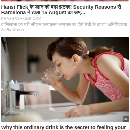
ष
ण
स
म
सा
म
यि
क
मा
तृ
भू
मि
स्तं
भ
ए
म
.