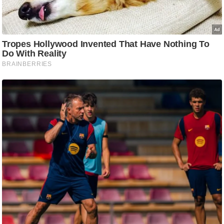
ट
ने
स
मं
त्रा
रि
ले
श
न
शि
प
रा
ज
नी
ति
वि
श्ले