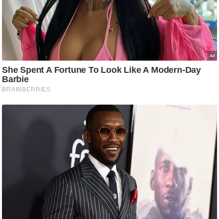
g
N
e
w
s
ला
इ
फ
स्टा
इ
ल
टे
क्नॉ
लॉ
जी
ब्यू
टी