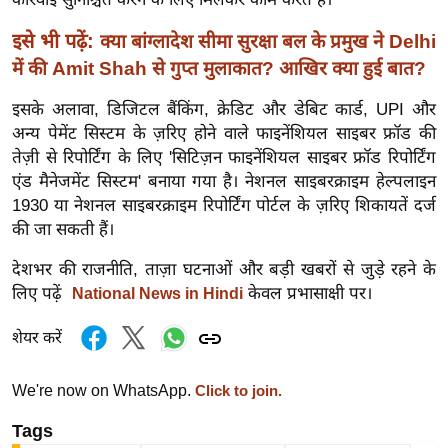
र्ल्ड
इसे भी पढ़ें:
क्या बांग्लादेश सीमा सुरक्षा बल के प्रमुख ने Delhi
न्यू
में की Amit Shah से गुप्त मुलाकात? आखिर क्या हुई बात?
ज
ब्री
इसके अलावा, डिजिटल बैंकिंग, क्रेडिट और डेबिट कार्ड, UPI और
फ
अन्य पेमेंट सिस्टम के ज़रिए होने वाले फाइनेंशियल साइबर फ्रॉड की
म
तेज़ी से रिपोर्टिंग के लिए 'सिटिज़न फाइनेंशियल साइबर फ्रॉड रिपोर्टिंग
एंड मैनेजमेंट सिस्टम' बनाया गया है। नेशनल साइबरक्राइम हेल्पलाइन
नो
1930 या नेशनल साइबरक्राइम रिपोर्टिंग पोर्टल के ज़रिए शिकायतें दर्ज
रं
की जा सकती हैं।
ज
न
देशभर की राजनीति, ताज़ा घटनाओं और बड़ी खबरों से जुड़े रहने के
ज
लिए पढ़ें
केवल प्रभासाक्षी पर।
National News in Hindi
ग
त
शेयर करें
बॉ
We're now on WhatsApp.
Click to join.
ली
वु
Tags