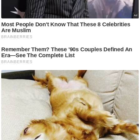
/
फै
श
न
घ
रे
लू
नु
स्खे
प
र्य
ट
न
स्थ
ल
फि