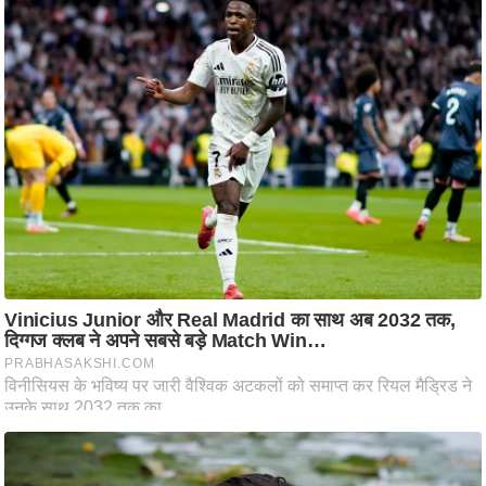
ति
ष
प्र
भु
म
हि
मा
/
ध
र्म
स्थ
ल
व्र
त
त्यो
हा
र