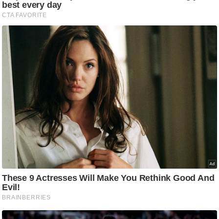
आ
र
.
आ
ई
.
चा
य
प
र
स
मी
क्षा
ध
र्म
ज्यो