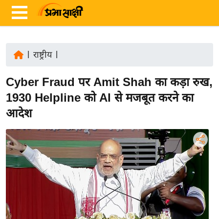
|
राष्ट्रीय
|
ता
Cyber Fraud पर Amit Shah का कड़ा रुख,
ज़ा
ख
1930 Helpline को AI से मजबूत करने का
ब
आदेश
र
रा
ष्ट्री
य
अं
त
र्रा
ष्ट्री