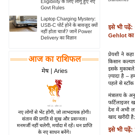
Eligibility के लिए लागू हुए नए
स्तंभ
Govt Rules
एम.
Laptop Charging Mystery:
आर.
USB-C पोर्ट होने के बावजूद क्यों
इसे भी पढ़ें:
नहीं होता चार्ज? जानें Power
आई.
Gehlot का 
Delivery का विज्ञान
चाय पर
समीक्षा
प्रेयशी ने क
आज का राशिफल
धर्म
किसान कल्या
ज्योतिष
इसके मुकाबले
मेष | Aries
ज़्यादा है – ह
प्रभु
पहले से स्टॉक
महिमा/
धर्मस्थल
मंत्रालय के 
फर्टिलाइजर ख
व्रत
देश में अभी 
त्योहार
नए लोगों से भेंट होंगी, जो लाभदायक होगी।
खाद खरीदी है;
संतान की प्रगति से सुख और प्रसन्नता।
राशिफल
मनमर्जी नहीं चलेगी, मर्यादा में रहें। धन प्राप्ति
इसे भी पढ़ें:
विशेष
के नए साधन बनेंगे।