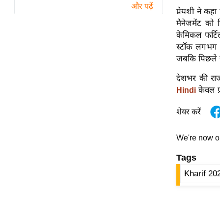
विश्लेषण
और पढ़ें
प्रेयशी ने क
ट्रेंडिंग
मैनेजमेंट क
केमिकल फर्टि
Q
स्टॉक लगभग 
u
जबकि पिछले स
i
देशभर की राज
c
केवल प्
Hindi
k
L
शेयर करें
i
n
We're now 
k
s
Tags
विधानसभा
Kharif 20
चुनाव
फोटो
वीडियो