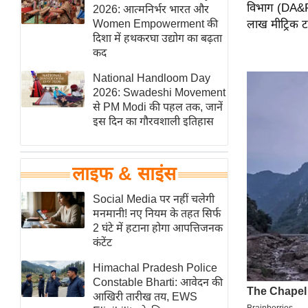
विभाग (DA&F
हॉलीवुड
2026: आत्मनिर्भर भारत और
Women Empowerment की
लाख मीट्रिक 
फिल्म समीक्षा
दिशा में हथकरघा उद्योग का बढ़ता
Breaking
कद
News
National Handloom Day
लाइफस्टाइल
2026: Swadeshi Movement
से PM Modi की पहल तक, जानें
टेक्नॉलॉजी
इस दिन का गौरवशाली इतिहास
ब्यूटी/फैशन
घरेलू नुस्खे
लाइफ & साइंस
पर्यटन स्थल
फिटनेस मंत्रा
Social Media पर नहीं चलेगी
मनमानी! नए नियम के तहत सिर्फ
रिलेशनशिप
2 घंटे में हटाना होगा आपत्तिजनक
राजनीति
कंटेंट
विश्लेषण
Himachal Pradesh Police
समसामयिक
Constable Bharti: आवेदन की
आखिरी तारीख तय, EWS
मातृभूमि