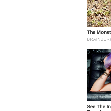
Code Of Ethics
RSS
Our Team
Expert Panel
Loksabhachunav
Android App