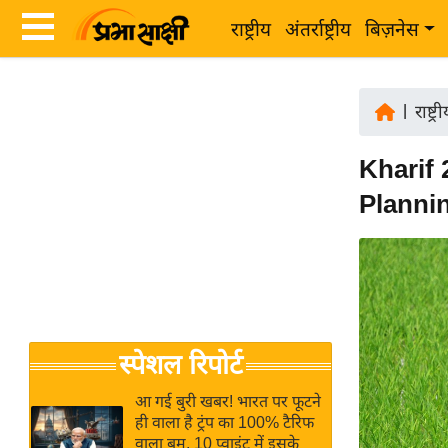
राष्ट्रीय
अंतर्राष्ट्रीय
बिज़नेस
Latest
ता
News
|
राष्ट्र
ज़ा
in
ख
Kharif 
Hindi
ब
Planning
र
Hindi
राष्ट्रीय
News
अंतर्राष्ट्रीय
Live
बिज़नेस
उद्योग
Breaking
स्पेशल रिपोर्ट
जगत
News in
विशेषज्ञ
Hindi
आ गई बुरी खबर! भारत पर फूटने
राय
ही वाला है ट्रंप का 100% टैरिफ
वाला बम, 10 प्वाइंट में इसके