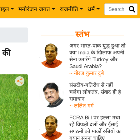
टाइल
मनोरंजन जगत
राजनीति
धर्म
स्तंभ
अगर भारत-पाक युद्ध हुआ तो
 की
क्या India के खिलाफ अपनी
सेना उतारेंगे Turkey और
Saudi Arabia?
~ नीरज कुमार दुबे
संसदीय-गतिरोध से नहीं
चलेगा लोकतंत्र, संवाद ही है
समाधान
~ ललित गर्ग
FCRA Bill पर हल्ला मचा
रहे विपक्षी दलों और ईसाई
संगठनों को मार्को रुबियो का
बयान सुनना चाहिए