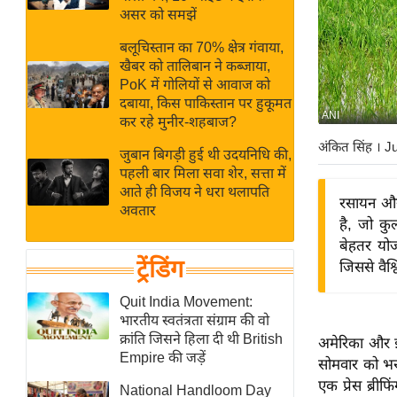
बजट
Hindi
असर को समझें
खेल
News
बलूचिस्तान का 70% क्षेत्र गंवाया,
क्रिकेट
खैबर को तालिबान ने कब्जाया,
Hindi
IPL
PoK में गोलियों से आवाज को
दबाया, किस पाकिस्तान पर हुकूमत
Videos
2026
ANI
कर रहे मुनीर-शहबाज?
क्राइम
अंकित सिंह
। J
जुबान बिगड़ी हुई थी उदयनिधि की,
ई-पेपर
पहली बार मिला सवा शेर, सत्ता में
मिसाल बेमिसाल
आते ही विजय ने धरा थलापति
रसायन और 
अवतार
शख्सियत
है, जो क
यंग इंडिया
बेहतर यो
ट्रेंडिंग
जिससे वैश्
साहित्य जगत
ऑटो वर्ल्ड
Quit India Movement:
भारतीय स्वतंत्रता संग्राम की वो
न्यूज ब्रीफ
क्रांति जिसने हिला दी थी British
अमेरिका और ई
मनोरंजन जगत
Empire की जड़ें
सोमवार को भरो
बॉलीवुड
एक प्रेस ब्री
National Handloom Day