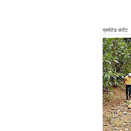
ऑडियो
इंफ़ोग्राफ़िक
राज्यों से
शहरों से
वेब स्टोरी
कार्टून
Short
Videos
iOS App
About us
Contact Editor
Advertise
Privacy Policy
Grievance
Redressal