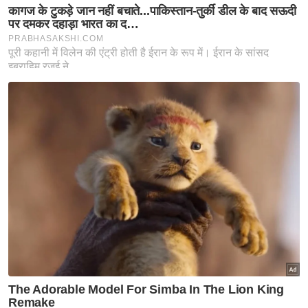
ति
ष
प्र
भु
म
हि
मा
/
ध
र्म
स्थ
ल
व्र
त
त्यो
हा
र