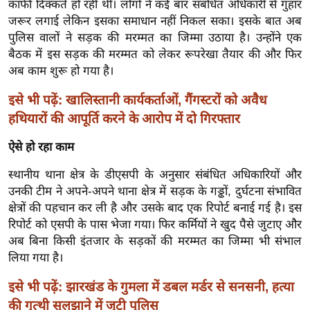
काफी दिक्कतें हो रही थी। लोगों ने कई बार संबंधित अधिकारी से गुहार
ख्सि
जरूर लगाई लेकिन इसका समाधान नहीं निकल सका। इसके बात अब
य
पुलिस वालों ने सड़क की मरम्मत का जिम्मा उठाया है। उन्होंने एक
त
बैठक में इस सड़क की मरम्मत को लेकर रूपरेखा तैयार की और फिर
यं
अब काम शुरू हो गया है।
ग
इं
इसे भी पढ़ें: खालिस्तानी कार्यकर्ताओं, गैंगस्टरों को अवैध
डि
हथियारों की आपूर्ति करने के आरोप में दो गिरफ्तार
या
ऐसे हो रहा काम
सा
हि
स्थानीय थाना क्षेत्र के डीएसपी के अनुसार संबंधित अधिकारियों और
उनकी टीम ने अपने-अपने थाना क्षेत्र में सड़क के गड्ढों, दुर्घटना संभावित
त्य
क्षेत्रों की पहचान कर ली है और उसके बाद एक रिपोर्ट बनाई गई है। इस
ज
रिपोर्ट को एसपी के पास भेजा गया। फिर कर्मियों ने खुद पैसे जुटाए और
ग
अब बिना किसी इंतजार के सड़कों की मरम्मत का जिम्मा भी संभाल
त
लिया गया है।
ऑ
टो
इसे भी पढ़ें: झारखंड के गुमला में डबल मर्डर से सनसनी, हत्या
व
की गुत्थी सुलझाने में जुटी पुलिस