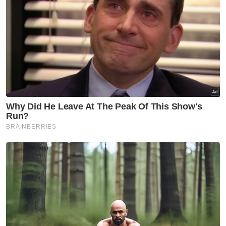
g
N
e
w
s
ला
इ
फ
स्टा
इ
ल
टे
क्नॉ
लॉ
जी
ब्यू
टी