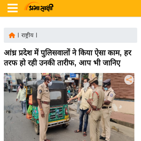
|
राष्ट्रीय
|
ता
आंध्र प्रदेश में पुलिसवालों ने किया ऐसा काम, हर
ज़ा
ख
तरफ हो रही उनकी तारीफ, आप भी जानिए
ब
र
रा
ष्ट्री
य
अं
त
र्रा
ष्ट्री