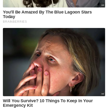
ट
ने
स
मं
त्रा
रि
ले
श
न
शि
प
रा
ज
नी
ति
वि
श्ले