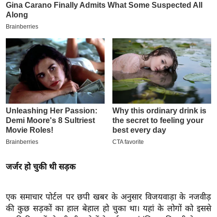
इ
म
ई
-
पे
प
र
मि
सा
ल
बे
जर्जर हो चुकी थी सड़क
मि
सा
ल
एक समाचार पोर्टल पर छपी खबर के अनुसार विजयवाड़ा के नजवीड़
श
की कुछ सड़कों का हाल बेहाल हो चुका था। यहां के लोगों को इससे