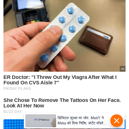
e
r
t
i
s
e
P
r
i
v
a
c
y
P
o
l
डिजिटल सुरक्षा पर जोर: MeitY ने
i
Meta को दिया निर्देश, कंटेंट मॉडरेशन
मजबूत करे