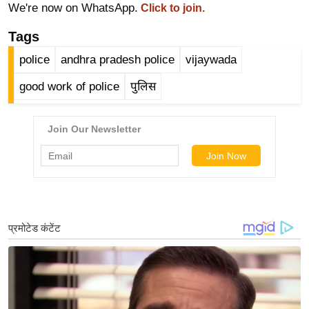
ड
We're now on WhatsApp.
Click to join.
हॉ
Tags
ली
वु
police
andhra pradesh police
vijaywada
ड
good work of police
पुलिस
फि
ल्म
स
मी
क्षा
B
r
e
a
k
i
n