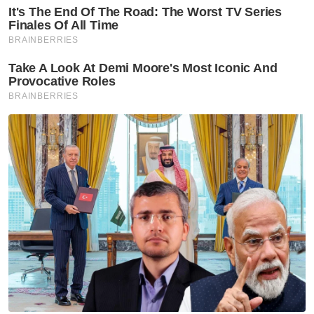
आ
र
.
आ
ई
.
चा
य
प
र
स
मी
क्षा
ध
र्म
ज्यो