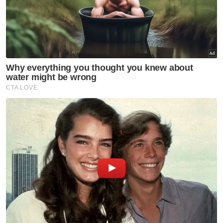
/
फै
श
न
घ
रे
लू
नु
स्खे
प
र्य
ट
न
स्थ
ल
फि