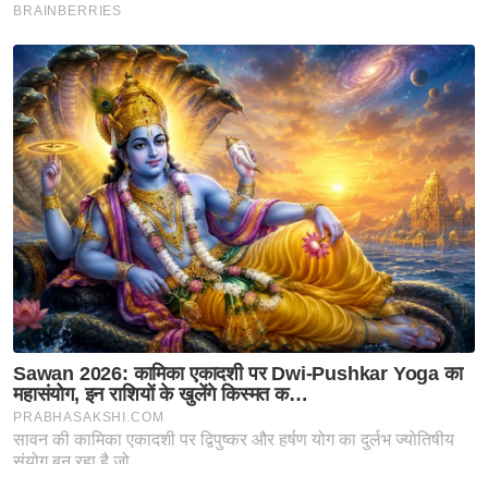
ष
ण
स
म
सा
म
यि
क
मा
तृ
भू
मि
स्तं
भ
ए
म
.