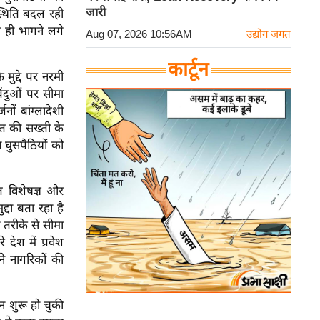
जारी
्थिति बदल रही
ं ही भागने लगे
Aug 07, 2026 10:56AM
उद्योग जगत
कार्टून
मुद्दे पर नरमी
िंदुओं पर सीमा
ों बांग्लादेशी
ारत की सख्ती के
 घुसपैठियों को
त विशेषज्ञ और
्दा बता रहा है
 तरीके से सीमा
 देश में प्रवेश
े नागरिकों की
न शुरू हो चुकी