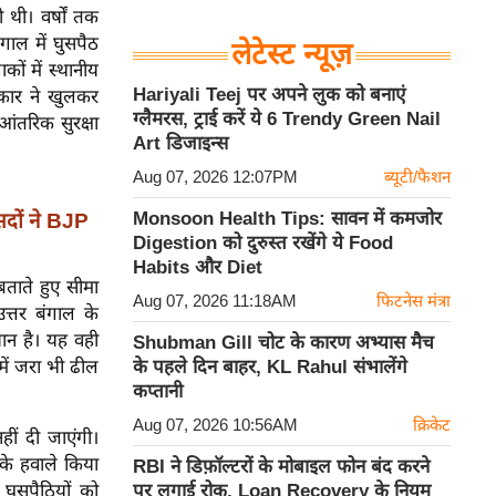
 थी। वर्षों तक
ाल में घुसपैठ
लेटेस्ट न्यूज़
ों में स्थानीय
Hariyali Teej पर अपने लुक को बनाएं
रकार ने खुलकर
ग्लैमरस, ट्राई करें ये 6 Trendy Green Nail
आंतरिक सुरक्षा
Art डिजाइन्स
Aug 07, 2026 12:07PM
ब्यूटी/फैशन
Monsoon Health Tips: सावन में कमजोर
दों ने BJP
Digestion को दुरुस्त रखेंगे ये Food
Habits और Diet
 बताते हुए सीमा
Aug 07, 2026 11:18AM
फिटनेस मंत्रा
त्तर बंगाल के
ान है। यह वही
Shubman Gill चोट के कारण अभ्यास मैच
 में जरा भी ढील
के पहले दिन बाहर, KL Rahul संभालेंगे
कप्तानी
Aug 07, 2026 10:56AM
क्रिकेट
हीं दी जाएंगी।
 के हवाले किया
RBI ने डिफ़ॉल्टरों के मोबाइल फोन बंद करने
 घुसपैठियों को
पर लगाई रोक, Loan Recovery के नियम