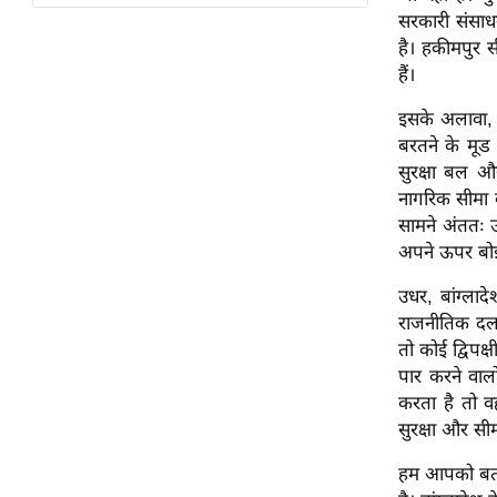
विश्लेषण
सरकारी संसाध
ट्रेंडिंग
है। हकीमपुर स
हैं।
Q
इसके अलावा, स
u
बरतने के मूड 
i
सुरक्षा बल और
c
नागरिक सीमा के
k
सामने अंततः उ
L
अपने ऊपर बोझ
i
n
उधर, बांग्ला
k
राजनीतिक दल भ
s
तो कोई द्विपक
पार करने वालों
विधानसभा
करता है तो व
चुनाव
सुरक्षा और सीम
फोटो
हम आपको बता द
वीडियो