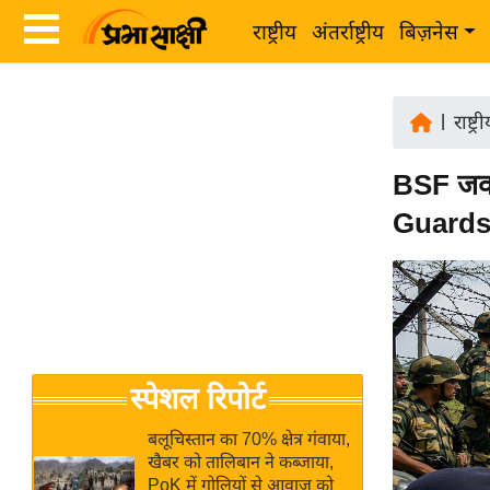
राष्ट्रीय
अंतर्राष्ट्रीय
बिज़नेस
Latest
ता
News
|
राष्ट्र
ज़ा
in
ख
BSF जवा
Hindi
ब
Guards,
र
Hindi
राष्ट्रीय
News
अंतर्राष्ट्रीय
Live
बिज़नेस
उद्योग
Breaking
स्पेशल रिपोर्ट
जगत
News in
विशेषज्ञ
Hindi
बलूचिस्तान का 70% क्षेत्र गंवाया,
राय
खैबर को तालिबान ने कब्जाया,
PoK में गोलियों से आवाज को