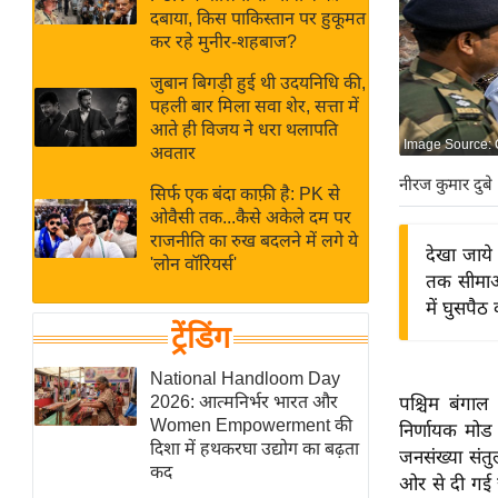
बजट
Hindi
दबाया, किस पाकिस्तान पर हुकूमत
खेल
News
कर रहे मुनीर-शहबाज?
क्रिकेट
जुबान बिगड़ी हुई थी उदयनिधि की,
Hindi
IPL
पहली बार मिला सवा शेर, सत्ता में
आते ही विजय ने धरा थलापति
Videos
2026
Image Source:
अवतार
क्राइम
नीरज कुमार दुबे
सिर्फ एक बंदा काफ़ी है: PK से
ई-पेपर
ओवैसी तक...कैसे अकेले दम पर
मिसाल बेमिसाल
राजनीति का रुख बदलने में लगे ये
देखा जाये 
'लोन वॉरियर्स'
शख्सियत
तक सीमाओं
यंग इंडिया
में घुसपै
ट्रेंडिंग
साहित्य जगत
ऑटो वर्ल्ड
National Handloom Day
2026: आत्मनिर्भर भारत और
पश्चिम बंगाल
न्यूज ब्रीफ
Women Empowerment की
निर्णायक मोड म
मनोरंजन जगत
दिशा में हथकरघा उद्योग का बढ़ता
जनसंख्या संतु
कद
बॉलीवुड
ओर से दी गई 