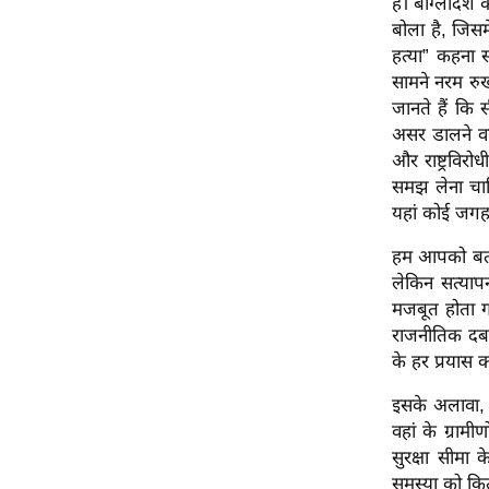
है। बांग्लादेश
ऑडियो
बोला है, जिसम
हत्या” कहना स
इंफ़ोग्राफ़िक
सामने नरम रुख
राज्यों से
जानते हैं कि 
शहरों से
असर डालने वा
वेब स्टोरी
और राष्ट्रविरो
समझ लेना चाह
कार्टून
यहां कोई जगह 
Short
Videos
हम आपको बता द
लेकिन सत्याप
iOS App
मजबूत होता गय
About us
राजनीतिक दबाव
Contact Editor
के हर प्रयास 
Advertise
इसके अलावा, म
Privacy Policy
वहां के ग्रामी
Grievance
सुरक्षा सीमा 
समस्या को कित
Redressal