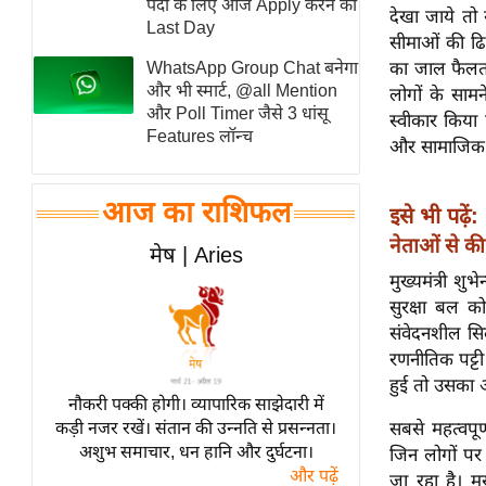
पदों के लिए आज Apply करने का
देखा जाये तो 
स्तंभ
Last Day
सीमाओं की ढि
एम.
WhatsApp Group Chat बनेगा
का जाल फैलता 
आर.
और भी स्मार्ट, @all Mention
लोगों के साम
और Poll Timer जैसे 3 धांसू
आई.
स्वीकार किया 
Features लॉन्च
और सामाजिक सं
चाय पर
समीक्षा
आज का राशिफल
धर्म
इसे भी पढ़ें:
नेताओं से की
ज्योतिष
मेष | Aries
प्रभु
मुख्यमंत्री शु
सुरक्षा बल क
महिमा/
संवेदनशील सि
धर्मस्थल
रणनीतिक पट्टी 
व्रत
हुई तो उसका अ
त्योहार
नौकरी पक्की होगी। व्यापारिक साझेदारी में
कड़ी नजर रखें। संतान की उन्नति से प्रसन्नता।
सबसे महत्वपूर
राशिफल
अशुभ समाचार, धन हानि और दुर्घटना।
जिन लोगों पर 
विशेष
और पढ़ें
जा रहा है। मु