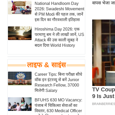
वापस भेजा जा 
हॉलीवुड
National Handloom Day
2026: Swadeshi Movement
फिल्म समीक्षा
से PM Modi की पहल तक, जानें
Breaking
इस दिन का गौरवशाली इतिहास
News
Hiroshima Day 2026: एक
लाइफस्टाइल
परमाणु बम ने ली लाखों जानें, US
Attack की उस काली सुबह ने
टेक्नॉलॉजी
बदल दिया World History
ब्यूटी/फैशन
घरेलू नुस्खे
लाइफ & साइंस
पर्यटन स्थल
फिटनेस मंत्रा
Career Tips: बिना परीक्षा सीधे
वॉक इन इंटरव्यू से बनें Junior
रिलेशनशिप
Research Fellow, 37000
राजनीति
मिलेगी Salary
विश्लेषण
BFUHS 630 MO Vacancy:
समसामयिक
पंजाब में चिकित्सा सेवाओं का
विस्तार, 630 Medical Officer
मातृभूमि