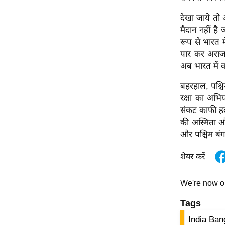
Code Of Ethics
देखा जाये तो 
RSS
मैदान नहीं ह
रूप से भारत मे
Our Team
पार कर अराजकत
Expert Panel
अब भारत में 
Loksabhachunav
बहरहाल, पश्चि
Android App
रक्षा का अभिय
संकट काफी हद त
की अस्मिता और
और पश्चिम बंग
शेयर करें
We're now 
Tags
India Ban