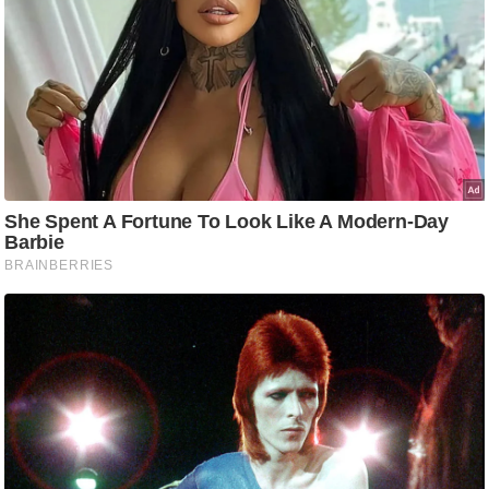
ट
ने
स
मं
त्रा
रि
ले
श
न
शि
प
रा
ज
नी
ति
वि
श्ले