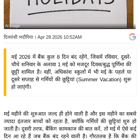
य
बि
ज़
AI Image
ने
दिव्यांशी भदौरिया
। Apr 28 2026 10:52AM
स
उ
मई 2026 में बैंक कुल 8 दिन बंद रहेंगे, जिसमें रविवार, दूसरे-
द्यो
चौथे शनिवार के अलावा 1 मई को मजदूर दिवस/बुद्ध पूर्णिमा की
ग
छुट्टी शामिल है। वहीं, अधिकांश स्कूलों में भी मई के पहले या
ज
दूसरे सप्ताह से गर्मियों की छुट्टियां (Summer Vacation) शुरू
ग
हो जाएंगी।
त
वि
शे
मई महीने की शुरुआत जल्द ही होने वाली है और इस महीने का सबसे
ष
ज्यादा इंतजार बच्चों को रहता है, क्योंकि गर्मियों की छुट्टियां शुरु हो
ज्ञ
जाती है। दूसरी तरफ, बैंकिंग कामकाज की बात करें, तो मई में ऐसे कई
रा
दिन आ रहे हैं जब बैंक बंद रहने वाली है। गौरतलब है कि बैंक की