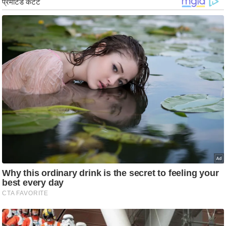
g
N
e
w
s
ला
इ
फ
स्टा
इ
ल
टे
क्नॉ
लॉ
जी
ब्यू
टी