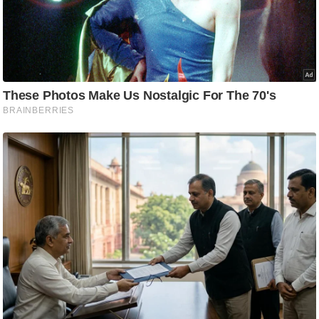
ष
ण
स
म
सा
म
यि
क
मा
तृ
भू
मि
स्तं
भ
ए
म
.