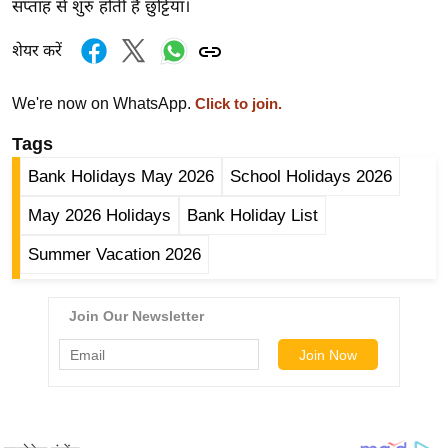
ड
सप्ताह से शुरु होती है छुट्टियां।
हॉ
शेयर करें
ली
वु
We're now on WhatsApp.
Click to join.
ड
फि
Tags
ल्म
Bank Holidays May 2026
School Holidays 2026
स
May 2026 Holidays
Bank Holiday List
मी
क्षा
Summer Vacation 2026
B
r
e
a
k
i
n