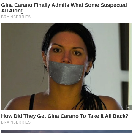
ति
ष
प्र
भु
म
हि
मा
/
ध
र्म
स्थ
ल
व्र
त
त्यो
हा
र