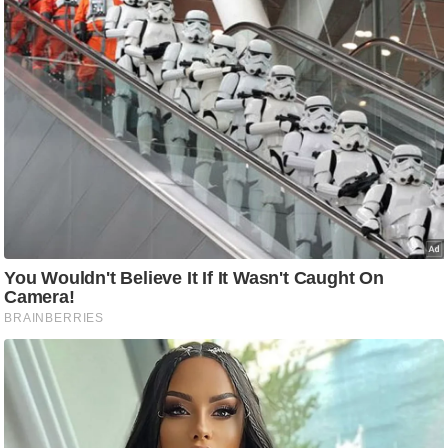
/
फै
श
न
घ
रे
लू
नु
स्खे
प
र्य
ट
न
स्थ
ल
फि