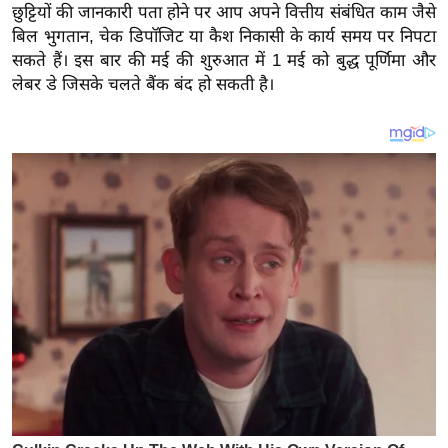
य
छुट्टियों की जानकारी पता होने पर आप अपने वित्तीय संबंधित काम जैसे
ब
बिल भुगतान, चेक डिपॉजिट या कैश निकासी के कार्य समय पर निपटा
सकते हैं। इस बार की मई की शुरुआत में 1 मई को बुद्ध पूर्णिमा और
ज
लेबर डे जिसके चलते बैंक बंद हो सकती है।
ट
खे
ल
क्रि
के
ट
I
P
L
2
0
2
6
क्रा