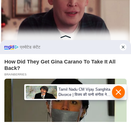
s
a
l
C
o
d
e
प्रमोटेड कंटेंट
O
How Did They Get Gina Carano To Take It All
f
Back?
E
BRAINBERRIES
t
h
Tamil Nadu CM Vijay Sanghita
i
Divorce | विजय की पत्नी संगीता ने
c
वापस ली तलाक की अर्जी, कोर्ट ने
मामले को किया निपटाया
s
R
S