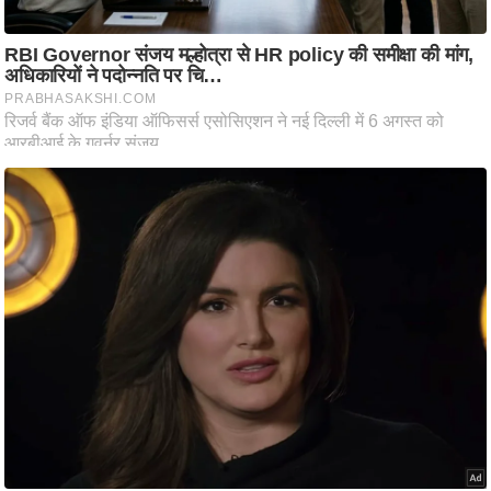
आ
र
.
आ
ई
.
चा
य
प
र
स
मी
क्षा
ध
र्म
ज्यो