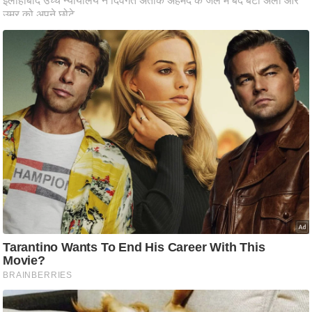
ष
ण
स
म
सा
म
यि
क
मा
तृ
भू
मि
स्तं
भ
ए
म
.