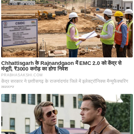
ति
ष
प्र
भु
म
हि
मा
/
ध
र्म
स्थ
ल
व्र
त
त्यो
हा
र