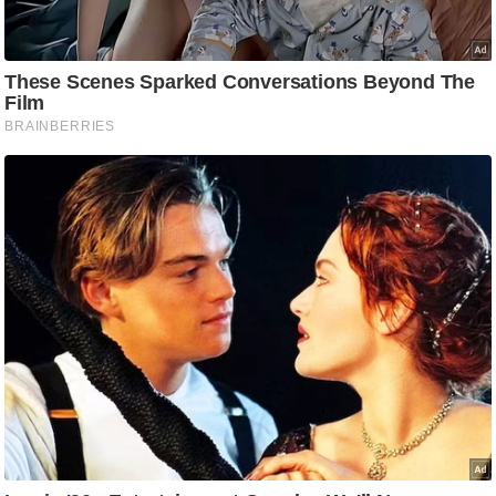
/
फै
श
न
घ
रे
लू
नु
स्खे
प
र्य
ट
न
स्थ
ल
फि