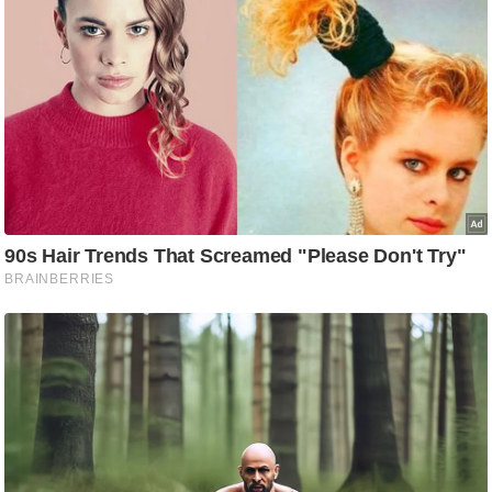
ड
हॉ
ली
वु
ड
फि
ल्म
स
मी
क्षा
B
r
e
a
k
i
n