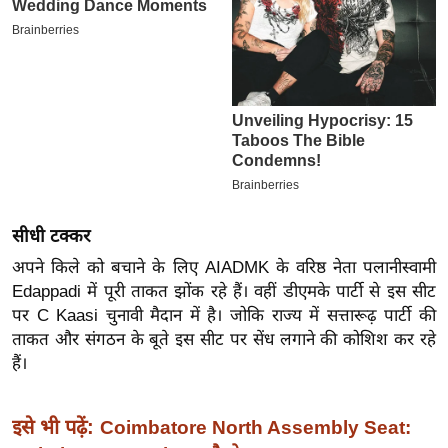
इ
म
ई
-
पे
प
र
मि
सीधी टक्कर
सा
अपने किले को बचाने के लिए AIADMK के वरिष्ठ नेता पलानीस्वामी
ल
Edappadi में पूरी ताकत झोंक रहे हैं। वहीं डीएमके पार्टी से इस सीट
पर C Kaasi चुनावी मैदान में है। जोकि राज्य में सत्तारूढ़ पार्टी की
बे
ताकत और संगठन के बूते इस सीट पर सेंध लगाने की कोशिश कर रहे
मि
हैं।
सा
ल
इसे भी पढ़ें:
Coimbatore North Assembly Seat:
श