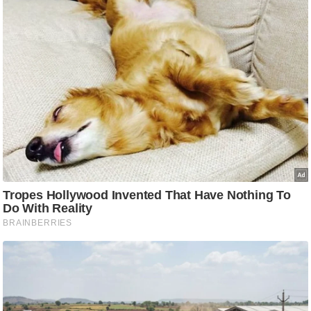
आ
र
.
आ
ई
.
चा
य
प
र
स
मी
क्षा
ध
र्म
ज्यो