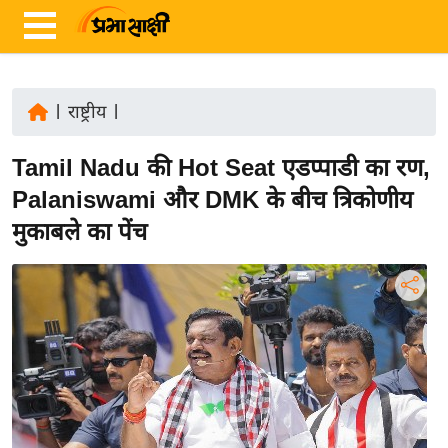
|
राष्ट्रीय
|
ता
Tamil Nadu की Hot Seat एडप्पाडी का रण,
ज़ा
ख
Palaniswami और DMK के बीच त्रिकोणीय
ब
मुकाबले का पेंच
र
रा
ष्ट्री
य
अं
त
र्रा
ष्ट्री