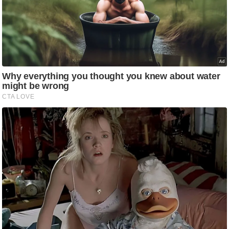
g
N
e
w
s
ला
इ
फ
स्टा
इ
ल
टे
क्नॉ
लॉ
जी
ब्यू
टी