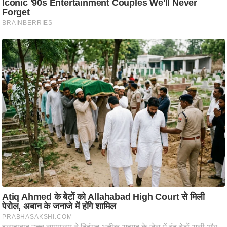
ट
ने
स
मं
त्रा
रि
ले
श
न
शि
प
रा
ज
नी
ति
वि
श्ले