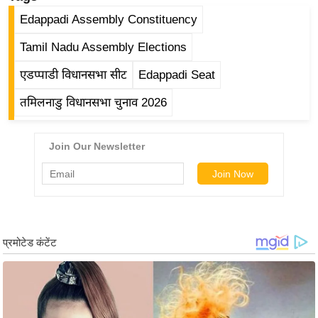
र्ल्ड
Edappadi Assembly Constituency
न्यू
Tamil Nadu Assembly Elections
ज
ब्री
एडप्पाडी विधानसभा सीट
Edappadi Seat
फ
तमिलनाडु विधानसभा चुनाव 2026
म
नो
रं
ज
न
ज
ग
त
बॉ
ली
वु