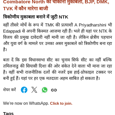
Coimbatore North का चौकोना मुकाबला, BJP, DMK,
ख्सि
TVK में कौन मारेगा बाजी
य
त
त्रिकोणीय मुकाबला बनाने में जुटी NTK
यं
वहीं तीसरे मोर्चे के रूप में TMK की प्रत्याशी A Priyadharshini भी
ग
Edappadi से अपनी किस्मत आजमा रही हैं। भले ही यहां पर NTK के
इं
विजय की प्रमुख दावेदारी नहीं मानी जा रही है। लेकिन क्षेत्रीय पहचान
डि
और युवा वर्ग के मामले पर उनका असर मुकाबले को त्रिकोणीय बना रहा
है।
या
सा
बता दें कि इस विधानसभा सीट का चुनाव सिर्फ सीट का नहीं बल्कि
हि
तमिलनाडु की सियासी दिशा की ओर संकेत देने वाला भी माना जा रहा
त्य
है। वहीं सभी राजनीतिक दलों की नजरें इस हाई-प्रोफाइल टक्कर पर
ज
बनी हुई हैं। यहां पर हर एक मतदाता अहम साबित हो सकता है।
ग
शेयर करें
त
ऑ
We're now on WhatsApp.
Click to join.
टो
व
Tags