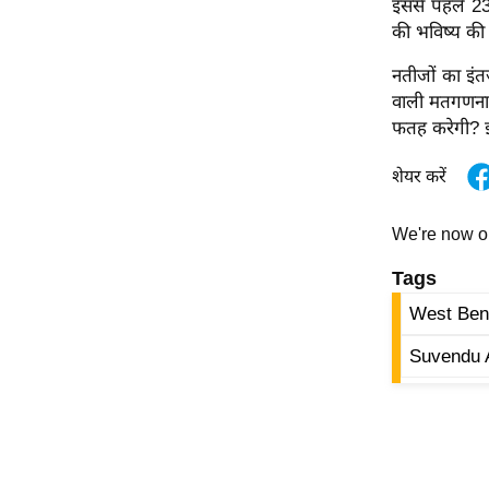
इससे पहले 23 
ऑडियो
की भविष्य की 
इंफ़ोग्राफ़िक
नतीजों का इंत
राज्यों से
वाली मतगणना क
शहरों से
फतह करेगी? इ
वेब स्टोरी
शेयर करें
कार्टून
Short
We're now 
Videos
Tags
iOS App
West Beng
About us
Suvendu 
Contact Editor
Advertise
Privacy Policy
Grievance
Redressal