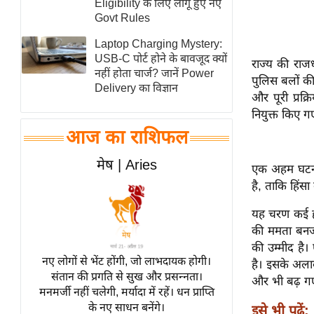
Eligibility के लिए लागू हुए नए
स्तंभ
Govt Rules
एम.
Laptop Charging Mystery:
आर.
USB-C पोर्ट होने के बावजूद क्यों
राज्य की राजध
नहीं होता चार्ज? जानें Power
आई.
पुलिस बलों की
Delivery का विज्ञान
और पूरी प्रक्
चाय पर
नियुक्त किए गए
समीक्षा
आज का राशिफल
धर्म
ज्योतिष
मेष | Aries
एक अहम घटनाक्
प्रभु
है, ताकि हिंस
महिमा/
यह चरण कई हा
धर्मस्थल
की ममता बनर्
व्रत
की उम्मीद है।
त्योहार
नए लोगों से भेंट होंगी, जो लाभदायक होगी।
है। इसके अलाव
संतान की प्रगति से सुख और प्रसन्नता।
राशिफल
और भी बढ़ गए 
मनमर्जी नहीं चलेगी, मर्यादा में रहें। धन प्राप्ति
विशेष
के नए साधन बनेंगे।
इसे भी पढ़ें: