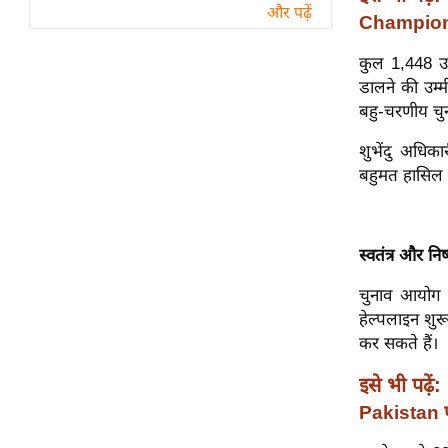
विश्लेषण
और पढ़ें
Champions
ट्रेंडिंग
कुल 1,448 उम
डालने की उम्म
Q
बहु-चरणीय चु
u
i
शुभेंदु अधिका
c
बहुमत हासिल क
k
L
i
स्वतंत्र और नि
n
k
चुनाव आयोग न
s
हेल्पलाइन शु
कर सकते हैं।
विधानसभा
चुनाव
इसे भी पढ़ें:
फोटो
Pakistan पहु
वीडियो