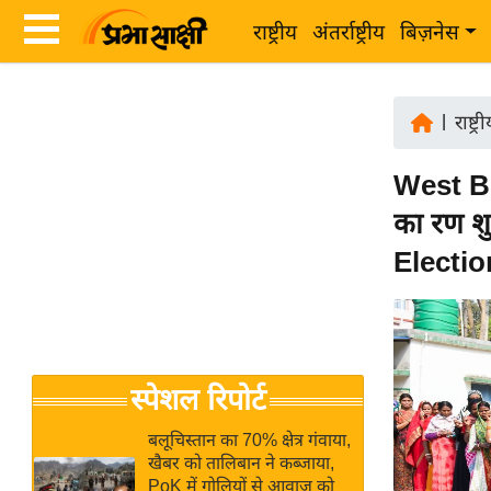
राष्ट्रीय
अंतर्राष्ट्रीय
बिज़नेस
Latest
ता
News
|
राष्ट्र
ज़ा
in
ख
West Ben
Hindi
ब
का रण शु
र
Hindi
Electio
राष्ट्रीय
News
अंतर्राष्ट्रीय
Live
बिज़नेस
उद्योग
Breaking
स्पेशल रिपोर्ट
जगत
News in
विशेषज्ञ
Hindi
बलूचिस्तान का 70% क्षेत्र गंवाया,
राय
खैबर को तालिबान ने कब्जाया,
PoK में गोलियों से आवाज को