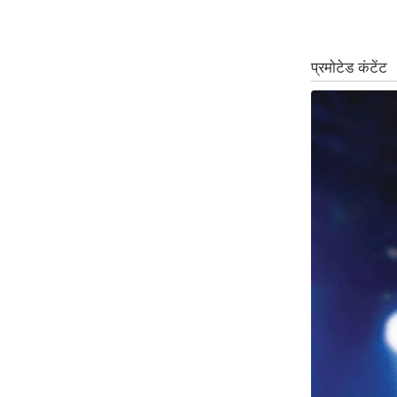
Code Of Ethics
RSS
Our Team
Expert Panel
Loksabhachunav
Android App