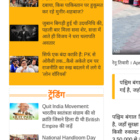
बजट
Hindi
दबाया, किस पाकिस्तान पर हुकूमत
खेल
News
कर रहे मुनीर-शहबाज?
क्रिकेट
जुबान बिगड़ी हुई थी उदयनिधि की,
Hindi
IPL
पहली बार मिला सवा शेर, सत्ता में
आते ही विजय ने धरा थलापति
Videos
2026
अवतार
क्राइम
ANI
सिर्फ एक बंदा काफ़ी है: PK से
ई-पेपर
ओवैसी तक...कैसे अकेले दम पर
रेनू तिवारी
। Ap
मिसाल बेमिसाल
राजनीति का रुख बदलने में लगे ये
'लोन वॉरियर्स'
शख्सियत
पश्चिम बंग
यंग इंडिया
गई है, जहा
ट्रेंडिंग
साहित्य जगत
ऑटो वर्ल्ड
Quit India Movement:
भारतीय स्वतंत्रता संग्राम की वो
न्यूज ब्रीफ
पश्चिम बंगाल 
क्रांति जिसने हिला दी थी British
है, जहाँ सुरक्
मनोरंजन जगत
Empire की जड़ें
किसी रुकावट 
बॉलीवुड
National Handloom Day
3,50,000 से ज़