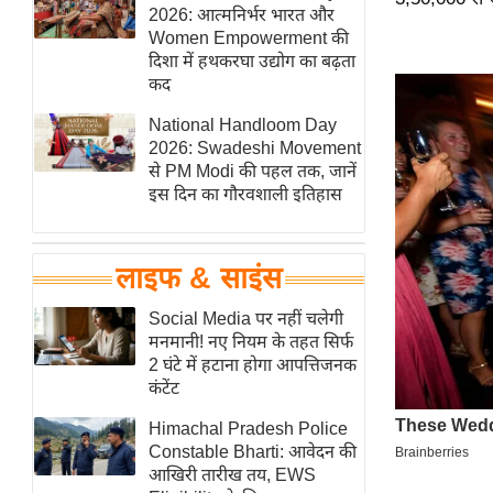
हॉलीवुड
2026: आत्मनिर्भर भारत और
Women Empowerment की
फिल्म समीक्षा
दिशा में हथकरघा उद्योग का बढ़ता
Breaking
कद
News
National Handloom Day
लाइफस्टाइल
2026: Swadeshi Movement
से PM Modi की पहल तक, जानें
टेक्नॉलॉजी
इस दिन का गौरवशाली इतिहास
ब्यूटी/फैशन
घरेलू नुस्खे
लाइफ & साइंस
पर्यटन स्थल
फिटनेस मंत्रा
Social Media पर नहीं चलेगी
मनमानी! नए नियम के तहत सिर्फ
रिलेशनशिप
2 घंटे में हटाना होगा आपत्तिजनक
राजनीति
कंटेंट
विश्लेषण
Himachal Pradesh Police
समसामयिक
Constable Bharti: आवेदन की
आखिरी तारीख तय, EWS
मातृभूमि