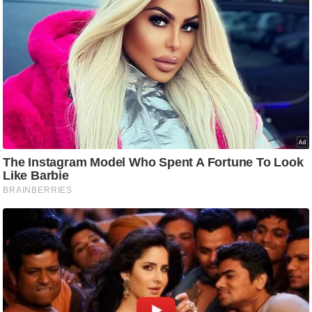
/
फै
श
न
घ
रे
लू
नु
स्खे
प
र्य
ट
न
स्थ
ल
फि