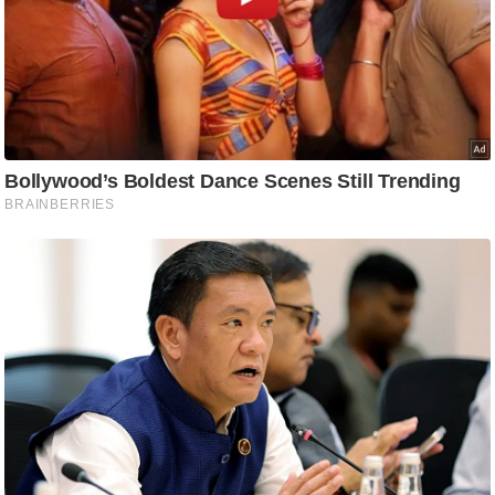
ट
ने
स
मं
त्रा
रि
ले
श
न
शि
प
रा
ज
नी
ति
वि
श्ले