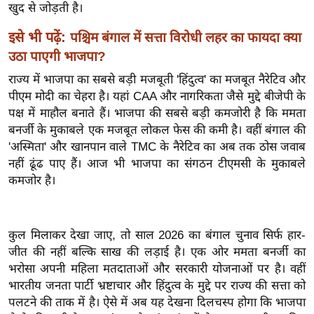
ख्सि
खुद से जोड़ती है।
य
इसे भी पढ़ें:
पश्चिम बंगाल में सत्ता विरोधी लहर का फायदा क्या
त
उठा पाएगी भाजपा?
यं
राज्य में भाजपा का सबसे बड़ी मजबूती 'हिंदुत्व' का मजबूत नैरेटिव और
ग
पीएम मोदी का चेहरा है। यहां CAA और नागरिकता जैसे मुद्दे बीजेपी के
इं
पक्ष में माहौल बनाते हैं। भाजपा की सबसे बड़ी कमजोरी है कि ममता
डि
बनर्जी के मुकाबले एक मजबूत लोकल फेस की कमी है। वहीं बंगाल की
या
'अस्मिता' और खानपान वाले TMC के नैरेटिव का अब तक ठोस जवाब
सा
नहीं ढूंढ पाए हैं। आज भी भाजपा का संगठन टीएमसी के मुकाबले
हि
कमजोर है।
त्य
ज
ग
कुल मिलाकर देखा जाए, तो साल 2026 का बंगाल चुनाव सिर्फ हार-
त
जीत की नहीं बल्कि साख की लड़ाई है। एक ओर ममता बनर्जी का
भरोसा अपनी महिला मतदाताओं और सरकारी योजनाओं पर है। वहीं
ऑ
भारतीय जनता पार्टी भ्रष्टाचार और हिंदुत्व के मुद्दे पर राज्य की सत्ता को
टो
पलटने की ताक में है। ऐसे में अब यह देखना दिलचस्प होगा कि भाजपा
व