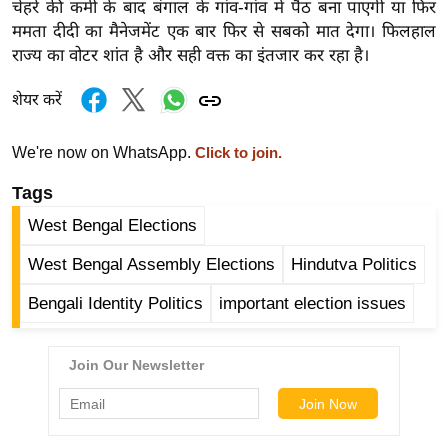
चेहरे की कमी के बाद बंगाल के गांव-गांव में पैठ बना पाएगी या फिर
र्ल्ड
ममता दीदी का मैनेजमेंट एक बार फिर से सबको मात देगा। फिलहाल
न्यू
राज्य का वोटर शांत है और सही वक्त का इंतजार कर रहा है।
ज
ब्री
शेयर करें
फ
We're now on WhatsApp.
Click to join.
म
नो
Tags
रं
West Bengal Elections
ज
न
West Bengal Assembly Elections
Hindutva Politics
ज
Bengali Identity Politics
important election issues
ग
त
बॉ
ली
वु