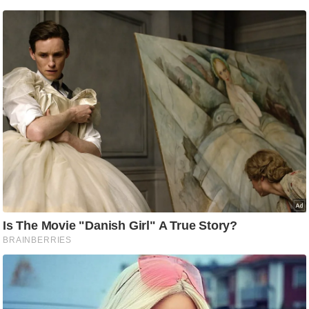
g
N
e
w
s
ला
इ
फ
स्टा
इ
ल
टे
क्नॉ
लॉ
जी
ब्यू
टी