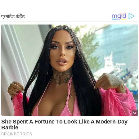
ड
हॉ
ली
वु
ड
फि
ल्म
स
मी
क्षा
B
r
e
a
k
i
n