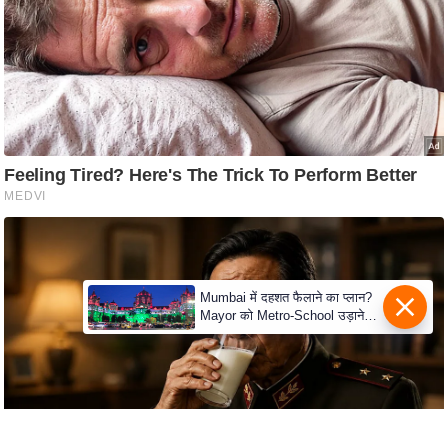
c
y
G
r
i
e
v
a
n
c
e
R
Mumbai में दहशत फैलाने का प्लान?
Mayor को Metro-School उड़ाने
e
की धमकी
d
r
e
s