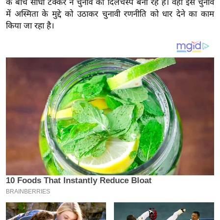
के बीच सीधी टक्कर ने चुनाव को दिलचस्प बना रहे हैं। वहीं इस चुनाव
य
में अस्मिता के मुद्दे को उठाकर चुनावी रणनीति को धार देने का काम
ब
किया जा रहा है।
ज
ट
खे
ल
क्रि
के
ट
I
P
L
2
0
2
6
क्रा