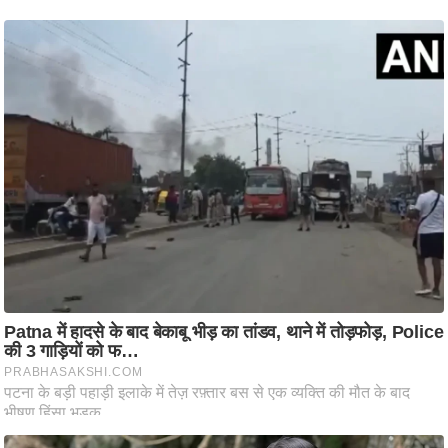
ति
ष
प्र
भु
म
हि
मा
/
ध
र्म
स्थ
ल
व्र
त
त्यो
हा
र