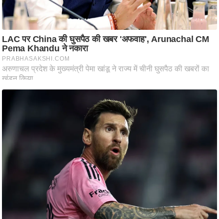
ष
ण
स
म
सा
म
यि
क
मा
तृ
भू
मि
स्तं
भ
ए
म
.