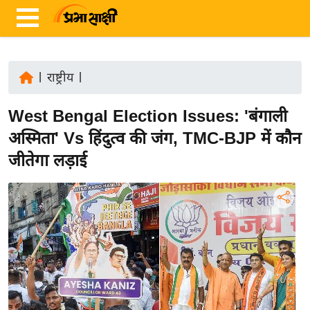
|
राष्ट्रीय
|
ता
West Bengal Election Issues: 'बंगाली
ज़ा
ख
अस्मिता' Vs हिंदुत्व की जंग, TMC-BJP में कौन
ब
जीतेगा लड़ाई
र
रा
ष्ट्री
य
अं
त
र्रा
ष्ट्री