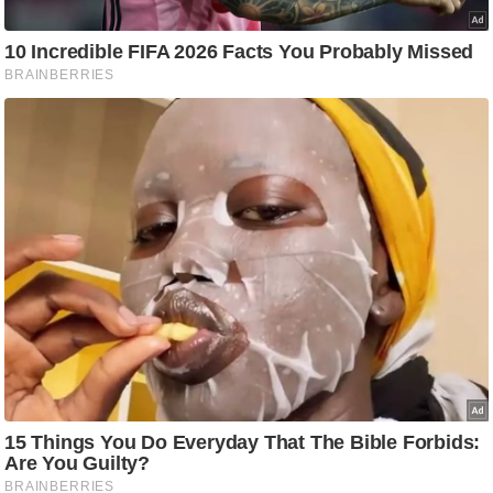
आ
र
.
आ
ई
.
चा
य
प
र
स
मी
क्षा
ध
र्म
ज्यो