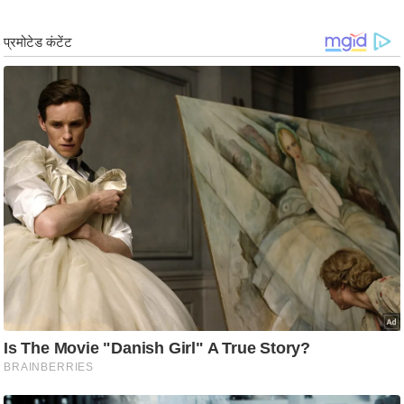
ड
हॉ
ली
वु
ड
फि
ल्म
स
मी
क्षा
B
r
e
a
k
i
n