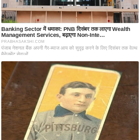
ष
ण
स
म
सा
म
यि
क
मा
तृ
भू
मि
स्तं
भ
ए
म
.