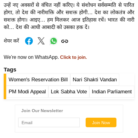
र्ल्ड
उन्हें नए अवसरों से वंचित नहीं करिए। ये संशोधन सर्वसम्मति से पारित
होगा, तो देश की नारीशक्ति और सशक्त होगी… देश का लोकतंत्र और
न्यू
सशक्त होगा। आइए… हम मिलकर आज इतिहास रचें। भारत की नारी
ज
को… देश की आधी आबादी को उसका हक दें।
ब्री
फ
शेयर करें
म
नो
We're now on WhatsApp.
Click to join.
रं
Tags
ज
Women's Reservation Bill
Nari Shakti Vandan
न
ज
PM Modi Appeal
Lok Sabha Vote
Indian Parliament
ग
त
बॉ
ली
वु