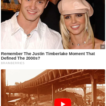
/
फै
श
न
घ
रे
लू
नु
स्खे
प
र्य
ट
न
स्थ
ल
फि