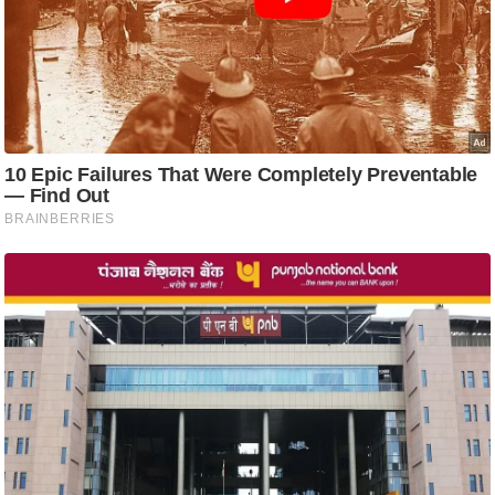
ट
ने
स
मं
त्रा
रि
ले
श
न
शि
प
रा
ज
नी
ति
वि
श्ले