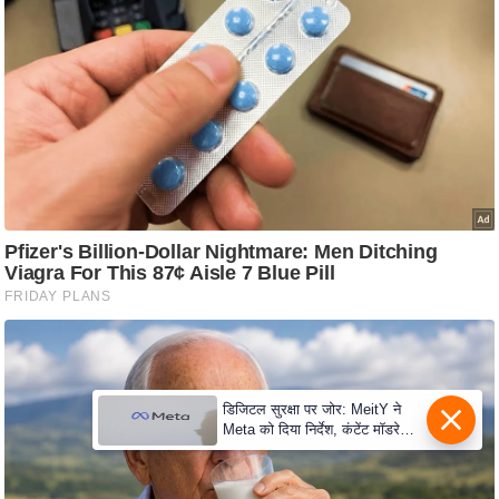
c
y
G
r
i
e
v
a
n
c
e
R
e
d
डिजिटल सुरक्षा पर जोर: MeitY ने
r
Meta को दिया निर्देश, कंटेंट मॉडरेशन
e
मजबूत करे
s