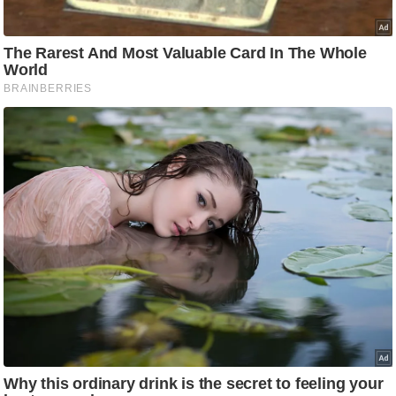
आ
र
.
आ
ई
.
चा
य
प
र
स
मी
क्षा
ध
र्म
ज्यो