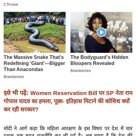
इ
म
ई
-
पे
प
र
मि
सा
ल
इसे भी पढ़ें:
Women Reservation Bill पर SP नेता राम
बे
गोपाल यादव का हमला, पूछा- इतिहास मिटाने की कोशिश क्यों
मि
कर रही सरकार?
सा
ल
मोदी ने आगे कहा कि महिला आरक्षण के इस विषय पर देश में चार
श
दशक तक बहुत राजनीति कर ली गई है। अब समय है कि देश की