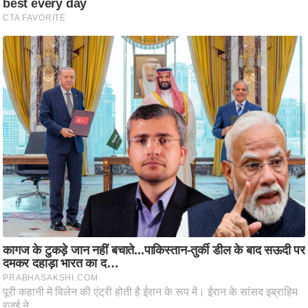
ति
ष
प्र
भु
म
हि
मा
/
ध
र्म
स्थ
ल
व्र
त
त्यो
हा
र