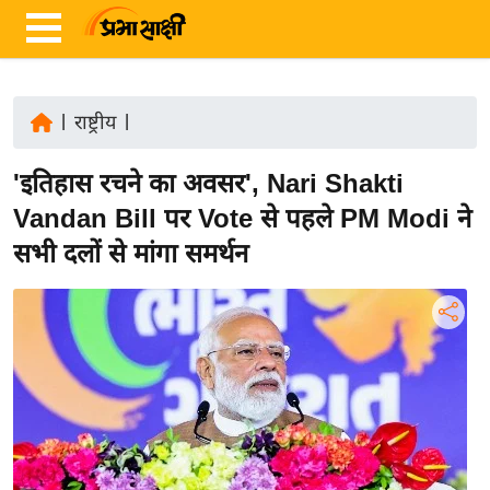
|
राष्ट्रीय
|
ता
'इतिहास रचने का अवसर', Nari Shakti
ज़ा
ख
Vandan Bill पर Vote से पहले PM Modi ने
ब
सभी दलों से मांगा समर्थन
र
रा
ष्ट्री
य
अं
त
र्रा
ष्ट्री