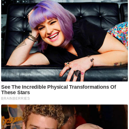
g
N
e
w
s
ला
इ
फ
स्टा
इ
ल
टे
क्नॉ
लॉ
जी
ब्यू
टी