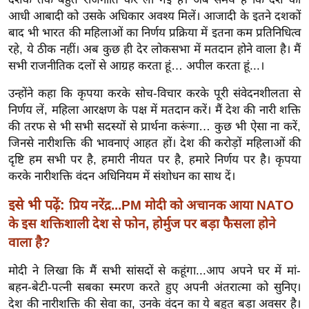
ख्सि
आधी आबादी को उसके अधिकार अवश्य मिलें। आजादी के इतने दशकों
य
बाद भी भारत की महिलाओं का निर्णय प्रक्रिया में इतना कम प्रतिनिधित्व
त
रहे, ये ठीक नहीं। अब कुछ ही देर लोकसभा में मतदान होने वाला है। मैं
यं
सभी राजनीतिक दलों से आग्रह करता हूं… अपील करता हूं...।
ग
उन्होंने कहा कि कृपया करके सोच-विचार करके पूरी संवेदनशीलता से
इं
निर्णय लें, महिला आरक्षण के पक्ष में मतदान करें। मैं देश की नारी शक्ति
डि
की तरफ से भी सभी सदस्यों से प्रार्थना करूंगा… कुछ भी ऐसा ना करें,
या
जिनसे नारीशक्ति की भावनाएं आहत हों। देश की करोड़ों महिलाओं की
सा
दृष्टि हम सभी पर है, हमारी नीयत पर है, हमारे निर्णय पर है। कृपया
हि
करके नारीशक्ति वंदन अधिनियम में संशोधन का साथ दें।
त्य
इसे भी पढ़ें:
प्रिय नरेंद्र...PM मोदी को अचानक आया NATO
ज
के इस शक्तिशाली देश से फोन, होर्मुज पर बड़ा फैसला होने
ग
वाला है?
त
ऑ
मोदी ने लिखा कि मैं सभी सांसदों से कहूंगा...आप अपने घर में मां-
टो
बहन-बेटी-पत्नी सबका स्मरण करते हुए अपनी अंतरात्मा को सुनिए।
व
देश की नारीशक्ति की सेवा का, उनके वंदन का ये बहुत बड़ा अवसर है।