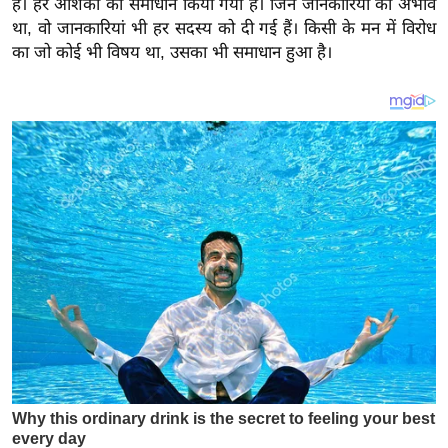
है। हर आशंका का समाधान किया गया है। जिन जानकारियों का अभाव
य
था, वो जानकारियां भी हर सदस्य को दी गई हैं। किसी के मन में विरोध
ब
का जो कोई भी विषय था, उसका भी समाधान हुआ है।
ज
ट
खे
ल
क्रि
के
ट
I
P
L
2
0
2
6
क्रा