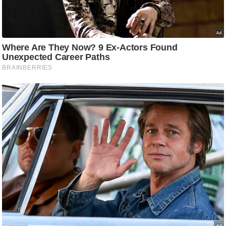
g
N
e
w
s
ला
इ
फ
स्टा
इ
ल
टे
क्नॉ
लॉ
जी
ब्यू
टी