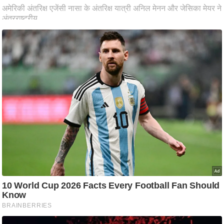
ष
ण
स
म
सा
म
यि
क
मा
तृ
भू
मि
स्तं
भ
ए
म
.