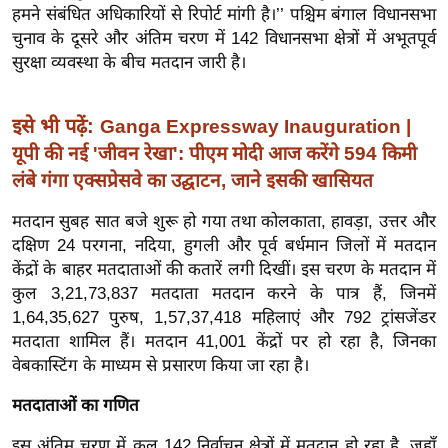
ख्सि
हमने संबंधित अधिकारियों से रिपोर्ट मांगी है।’’ पश्चिम बंगाल विधानसभा
य
चुनाव के दूसरे और अंतिम चरण में 142 विधानसभा क्षेत्रों में अभूतपूर्व
त
सुरक्षा व्यवस्था के बीच मतदान जारी है।
यं
ग
इसे भी पढ़ें:
Ganga Expressway Inauguration |
इं
यूपी की नई 'जीवन रेखा': पीएम मोदी आज करेंगे 594 किमी
डि
लंबे गंगा एक्सप्रेसवे का उद्घाटन, जाने इसकी खासियत
या
मतदान सुबह सात बजे शुरू हो गया तथा कोलकाता, हावड़ा, उत्तर और
सा
दक्षिण 24 परगना, नदिया, हुगली और पूर्व बर्धमान जिलों में मतदान
हि
केंद्रों के बाहर मतदाताओं की कतारें लगी दिखीं। इस चरण के मतदान में
त्य
कुल 3,21,73,837 मतदाता मतदान करने के पात्र हैं, जिनमें
ज
1,64,35,627 पुरुष, 1,57,37,418 महिलाएं और 792 ट्रांसजेंडर
ग
मतदाता शामिल हैं। मतदान 41,001 केंद्रों पर हो रहा है, जिनका
त
वेबकास्टिंग के माध्यम से प्रसारण किया जा रहा है।
ऑ
मतदाताओं का गणित
टो
व
इस अंतिम चरण में कुल 142 निर्वाचन क्षेत्रों में मतदान हो रहा है, जहाँ