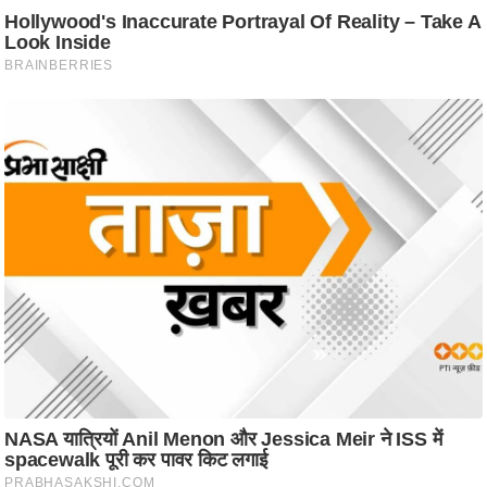
ट
ने
स
मं
त्रा
रि
ले
श
न
शि
प
रा
ज
नी
ति
वि
श्ले