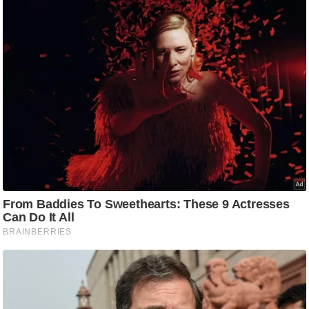
आ
र
.
आ
ई
.
चा
य
प
र
स
मी
क्षा
ध
र्म
ज्यो