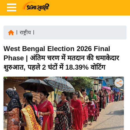
|
राष्ट्रीय
|
ता
West Bengal Election 2026 Final
ज़ा
ख
Phase | अंतिम चरण में मतदान की धमाकेदार
ब
शुरुआत, पहले 2 घंटों में 18.39% वोटिंग
र
रा
ष्ट्री
य
अं
त
र्रा
ष्ट्री