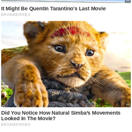
/
फै
श
न
घ
रे
लू
नु
स्खे
प
र्य
ट
न
स्थ
ल
फि