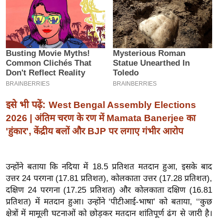
इ
म
ई
-
पे
प
र
इसे भी पढ़ें:
West Bengal Assembly Elections
मि
2026 | अंतिम चरण के रण में Mamata Banerjee का
सा
ल
'हुंकार', केंद्रीय बलों और BJP पर लगाए गंभीर आरोप
बे
उन्होंने बताया कि नदिया में 18.5 प्रतिशत मतदान हुआ, इसके बाद
मि
उत्तर 24 परगना (17.81 प्रतिशत), कोलकाता उत्तर (17.28 प्रतिशत),
सा
दक्षिण 24 परगना (17.25 प्रतिशत) और कोलकाता दक्षिण (16.81
ल
प्रतिशत) में मतदान हुआ। उन्होंने ‘पीटीआई-भाषा’ को बताया, ‘‘कुछ
श
क्षेत्रों में मामूली घटनाओं को छोड़कर मतदान शांतिपूर्ण ढंग से जारी है।