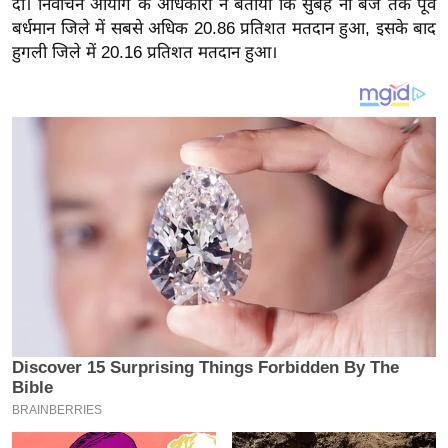
दी। निर्वाचन आयोग के अधिकारी ने बताया कि सुबह नौ बजे तक पूर्व
य
बर्धमान जिले में सबसे अधिक 20.86 प्रतिशत मतदान हुआ, इसके बाद
ब
हुगली जिले में 20.16 प्रतिशत मतदान हुआ।
ज
ट
खे
ल
क्रि
के
ट
I
P
L
2
0
2
6
क्रा