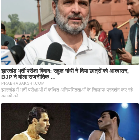
ति
ष
प्र
भु
म
हि
मा
/
ध
र्म
स्थ
ल
व्र
त
त्यो
हा
र