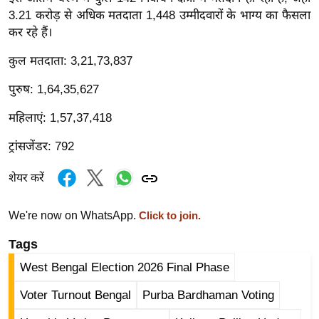
र्ल्ड
3.21 करोड़ से अधिक मतदाता 1,448 उम्मीदवारों के भाग्य का फैसला
कर रहे हैं।
न्यू
ज
कुल मतदाता: 3,21,73,837
ब्री
फ
पुरुष: 1,64,35,627
म
महिलाएं: 1,57,37,418
नो
ट्रांसजेंडर: 792
रं
ज
शेयर करें
न
ज
We're now on WhatsApp.
Click to join.
ग
त
Tags
बॉ
West Bengal Election 2026 Final Phase
ली
Voter Turnout Bengal
Purba Bardhaman Voting
वु