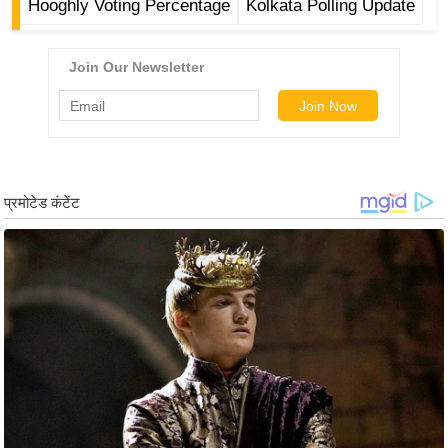
ड
Hooghly Voting Percentage
Kolkata Polling Update
हॉ
ली
वु
ड
फि
ल्म
स
मी
क्षा
B
r
e
a
k
i
n