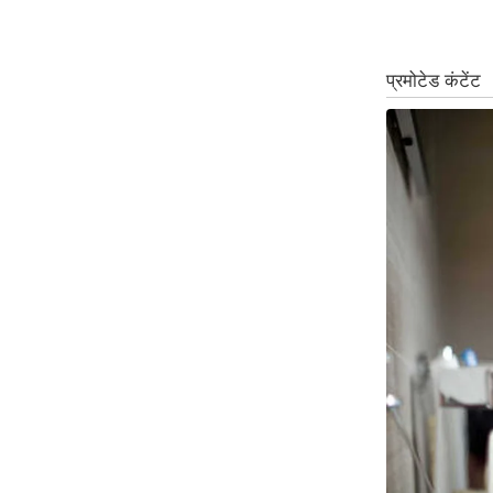
Code Of Ethics
RSS
Our Team
Expert Panel
Loksabhachunav
Android App