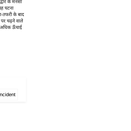
द्वार के मनसा
 यह घटना
रा-तफरी के बाद
र पर चढ़ने वाले
ी अधिक ऊँचाई
incident