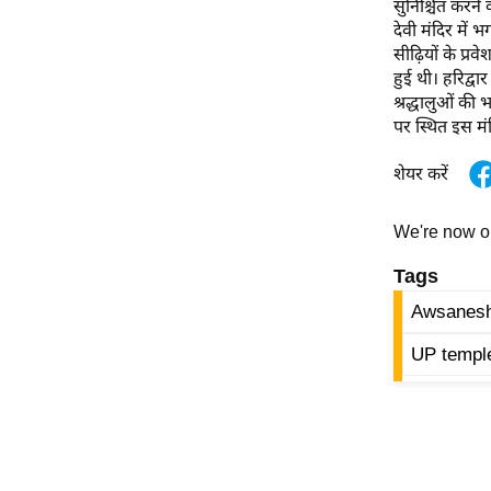
सुनिश्चित करने 
ऑडियो
देवी मंदिर मे
सीढ़ियों के प्
इंफ़ोग्राफ़िक
हुई थी।
हरिद्वार
राज्यों से
श्रद्धालुओं की
शहरों से
पर स्थित इस मंदि
वेब स्टोरी
शेयर करें
कार्टून
Short
We're now 
Videos
Tags
iOS App
Awsanesh
About us
UP templ
Contact Editor
Advertise
Privacy Policy
Grievance
Redressal