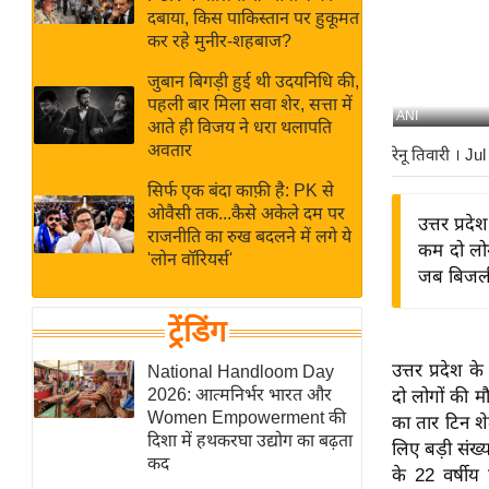
बजट
Hindi
दबाया, किस पाकिस्तान पर हुकूमत
खेल
News
कर रहे मुनीर-शहबाज?
क्रिकेट
जुबान बिगड़ी हुई थी उदयनिधि की,
Hindi
IPL
पहली बार मिला सवा शेर, सत्ता में
ANI
आते ही विजय ने धरा थलापति
Videos
2026
अवतार
रेनू तिवारी
। Ju
क्राइम
सिर्फ एक बंदा काफ़ी है: PK से
ई-पेपर
ओवैसी तक...कैसे अकेले दम पर
उत्तर प्रद
मिसाल बेमिसाल
राजनीति का रुख बदलने में लगे ये
कम दो लो
'लोन वॉरियर्स'
शख्सियत
जब बिजली
यंग इंडिया
ट्रेंडिंग
साहित्य जगत
ऑटो वर्ल्ड
उत्तर प्रदेश 
National Handloom Day
2026: आत्मनिर्भर भारत और
दो लोगों की 
न्यूज ब्रीफ
Women Empowerment की
का तार टिन श
मनोरंजन जगत
दिशा में हथकरघा उद्योग का बढ़ता
लिए बड़ी संख्या
कद
बॉलीवुड
के 22 वर्षीय 