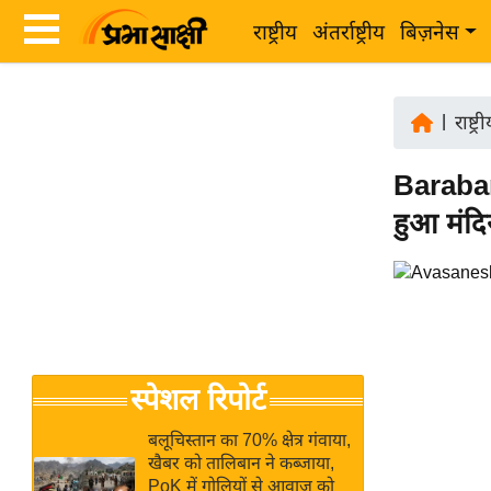
राष्ट्रीय
अंतर्राष्ट्रीय
बिज़नेस
Latest
ता
News
|
राष्ट्र
ज़ा
in
ख
Barabank
Hindi
ब
हुआ मंदि
र
Hindi
राष्ट्रीय
News
अंतर्राष्ट्रीय
Live
बिज़नेस
उद्योग
Breaking
स्पेशल रिपोर्ट
जगत
News in
विशेषज्ञ
Hindi
बलूचिस्तान का 70% क्षेत्र गंवाया,
राय
खैबर को तालिबान ने कब्जाया,
PoK में गोलियों से आवाज को