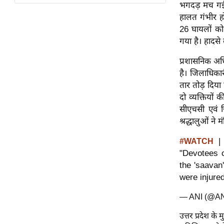
विश्लेषण
भगदड़ मच गई।
हालत गंभीर हो
ट्रेंडिंग
26 घायलों को 
गया है। हादस
Q
u
प्रशासनिक अधि
i
है। जिलाधिकार
c
तार तोड़ दिया
k
दो व्यक्तियों
L
सीएचसी एवं जि
i
श्रद्धालुओं ने 
n
| 
#WATCH
k
"Devotees 
s
the 'saavan
विधानसभा
were injure
चुनाव
— ANI (@A
फोटो
उत्तर प्रदेश के
वीडियो