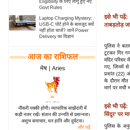
Eligibility के लिए लागू हुए नए
स्तंभ
Govt Rules
इसे भी पढ़ें:
एम.
Laptop Charging Mystery:
आर.
ताबड़तोड़ जा
USB-C पोर्ट होने के बावजूद क्यों
नहीं होता चार्ज? जानें Power
आई.
Delivery का विज्ञान
चाय पर
पुलिस ने बता
समीक्षा
टूटकर गिर गय
आज का राशिफल
धर्म
मंदिर परिसर म
ज्योतिष
गए, जिनमें से
मेष | Aries
प्रशांत (22) औ
प्रभु
के दौरान मौत 
महिमा/
मार्ग पर मची 
धर्मस्थल
व्रत
इसे भी पढ़ें:
त्योहार
नौकरी पक्की होगी। व्यापारिक साझेदारी में
सिंदूर’ पर 
कड़ी नजर रखें। संतान की उन्नति से प्रसन्नता।
राशिफल
अशुभ समाचार, धन हानि और दुर्घटना।
विशेष
पुलिस के अन
और पढ़ें