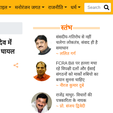
टाइल
मनोरंजन जगत
राजनीति
धर्म
स्तंभ
संसदीय-गतिरोध से नहीं
व में
चलेगा लोकतंत्र, संवाद ही है
समाधान
ग घायल
~ ललित गर्ग
FCRA Bill पर हल्ला मचा
रहे विपक्षी दलों और ईसाई
संगठनों को मार्को रुबियो का
बयान सुनना चाहिए
~ नीरज कुमार दुबे
राजेंद्र माथुर- विचारों की
पत्रकारिता के नायक
~ प्रो. संजय द्विवेदी