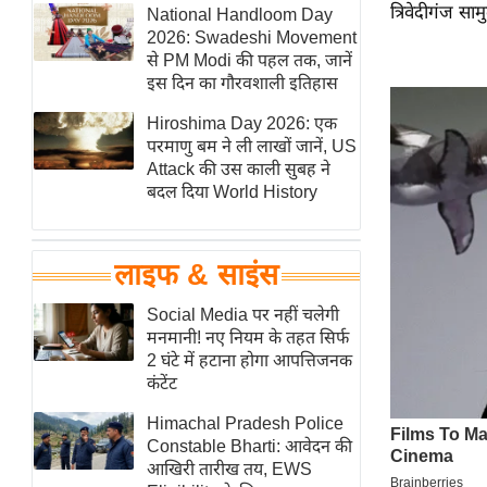
त्रिवेदीगंज साम
हॉलीवुड
National Handloom Day
2026: Swadeshi Movement
फिल्म समीक्षा
से PM Modi की पहल तक, जानें
Breaking
इस दिन का गौरवशाली इतिहास
News
Hiroshima Day 2026: एक
लाइफस्टाइल
परमाणु बम ने ली लाखों जानें, US
Attack की उस काली सुबह ने
टेक्नॉलॉजी
बदल दिया World History
ब्यूटी/फैशन
घरेलू नुस्खे
लाइफ & साइंस
पर्यटन स्थल
फिटनेस मंत्रा
Social Media पर नहीं चलेगी
मनमानी! नए नियम के तहत सिर्फ
रिलेशनशिप
2 घंटे में हटाना होगा आपत्तिजनक
राजनीति
कंटेंट
विश्लेषण
Himachal Pradesh Police
समसामयिक
Constable Bharti: आवेदन की
आखिरी तारीख तय, EWS
मातृभूमि