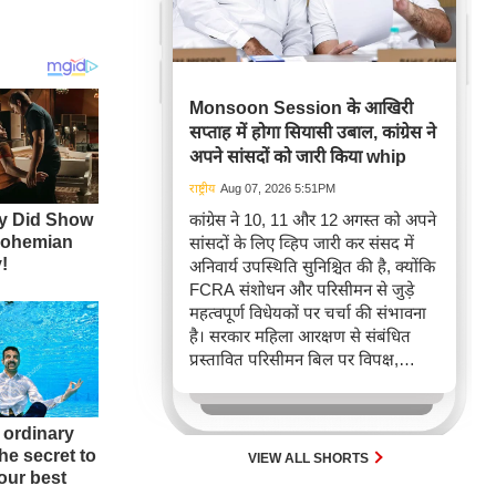
Monsoon Session के आखिरी
सप्ताह में होगा सियासी उबाल, कांग्रेस ने
अपने सांसदों को जारी किया whip
राष्ट्रीय
Aug 07, 2026 5:51PM
कांग्रेस ने 10, 11 और 12 अगस्त को अपने
सांसदों के लिए व्हिप जारी कर संसद में
अनिवार्य उपस्थिति सुनिश्चित की है, क्योंकि
FCRA संशोधन और परिसीमन से जुड़े
महत्वपूर्ण विधेयकों पर चर्चा की संभावना
है। सरकार महिला आरक्षण से संबंधित
प्रस्तावित परिसीमन बिल पर विपक्ष,
खासकर राहुल गांधी और 'इंडिया' गठबंधन
का समर्थन जुटाने की कोशिश कर रही है,
जिससे आगामी संसदीय सत्र में अहम
राजनीतिक टकराव अपेक्षित है।
VIEW ALL SHORTS