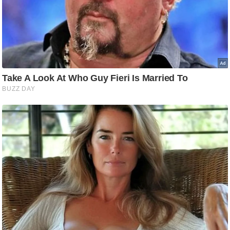
ड
हॉ
ली
वु
ड
फि
ल्म
स
मी
क्षा
B
r
e
a
k
i
n