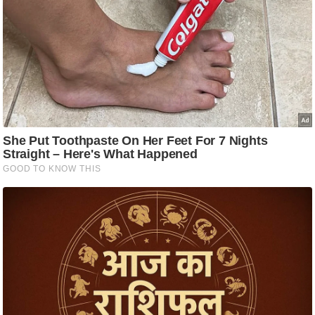
आ
र
.
आ
ई
.
चा
य
प
र
स
मी
क्षा
ध
र्म
ज्यो