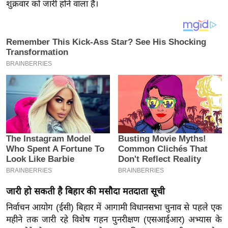
य
शुक्रवार को जारी होने वाला है।
ब
ज
ट
खे
ल
क्रि
के
ट
I
P
L
2
0
जारी हो सकती है बिहार की मसौदा मतदाता सूची
2
निर्वाचन आयोग (ईसी) बिहार में आगामी विधानसभा चुनाव से पहले एक
6
महीने तक जारी रहे विशेष गहन पुनरीक्षण (एसआईआर) अभ्यास के
क्रा