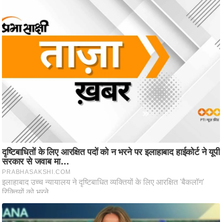
ट
ने
स
मं
त्रा
रि
ले
श
न
शि
प
रा
ज
नी
ति
वि
श्ले