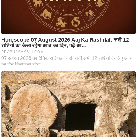
ति
ष
प्र
भु
म
हि
मा
/
ध
र्म
स्थ
ल
व्र
त
त्यो
हा
र