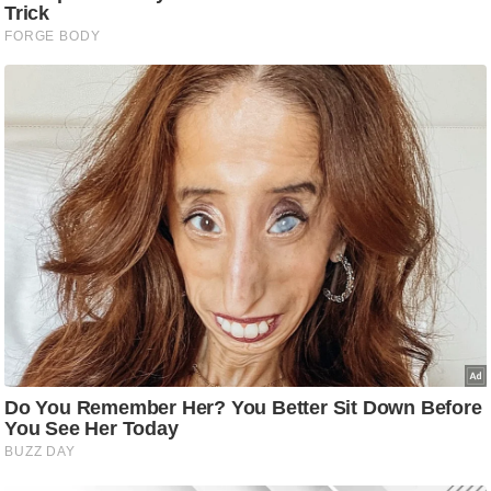
/
फै
श
न
घ
रे
लू
नु
स्खे
प
र्य
ट
न
स्थ
ल
फि