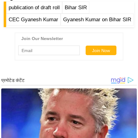
र्ल्ड
publication of draft roll
Bihar SIR
न्यू
CEC Gyanesh Kumar
Gyanesh Kumar on Bihar SIR
ज
ब्री
फ
म
नो
रं
ज
न
ज
ग
त
बॉ
ली
वु