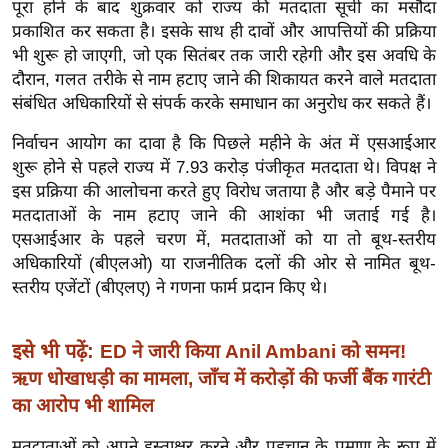
पूरा होने के बाद शुक्रवार को राज्य की मतदाता सूची का मसौदा
इ
प्रकाशित कर सकता है। इसके साथ ही दावों और आपत्तियों की प्रक्रिया
म
भी शुरू हो जाएगी, जो एक सितंबर तक जारी रहेगी और इस अवधि के
दौरान, गलत तरीके से नाम हटाए जाने की शिकायत करने वाले मतदाता
ई
संबंधित अधिकारियों से संपर्क करके समाधान का अनुरोध कर सकते हैं।
-
पे
निर्वाचन आयोग का दावा है कि पिछले महीने के अंत में एसआईआर
प
शुरू होने से पहले राज्य में 7.93 करोड़ पंजीकृत मतदाता थे। विपक्ष ने
र
इस प्रक्रिया की आलोचना करते हुए विरोध जताया है और बड़े पैमाने पर
मतदाताओं के नाम हटाए जाने की आशंका भी जताई गई है।
मि
एसआईआर के पहले चरण में, मतदाताओं को या तो बूथ-स्तरीय
सा
अधिकारियों (बीएलओ) या राजनीतिक दलों की ओर से नामित बूथ-
ल
स्तरीय एजेंटों (बीएलए) ने गणना फार्म प्रदान किए थे।
बे
मि
इसे भी पढ़ें:
ED ने जारी किया Anil Ambani को समन!
सा
ऋण धोखाधड़ी का मामला, जाँच में करोड़ों की फर्जी बैंक गारंटी
ल
का आरोप भी शामिल
श
मतदाताओं को अपने हस्ताक्षर करने और पहचान के प्रमाण के रूप में