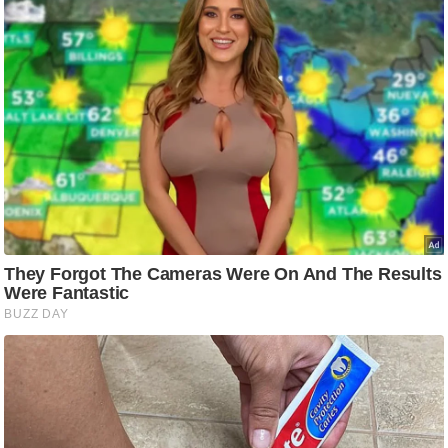
ष
ण
स
म
सा
म
यि
क
मा
तृ
भू
मि
स्तं
भ
ए
म
.