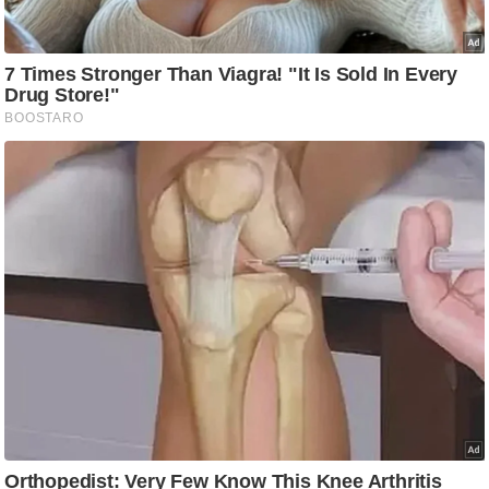
g
N
e
w
s
ला
इ
फ
स्टा
इ
ल
टे
क्नॉ
लॉ
जी
ब्यू
टी