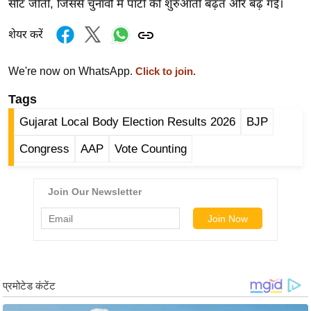
सीट जीती, जिससे चुनावों में पार्टी की शुरुआती बढ़त और बढ़ गई।
g
N
शेयर करें
e
w
We're now on WhatsApp.
Click to join.
s
Tags
ला
इ
Gujarat Local Body Election Results 2026
BJP
फ
Congress
AAP
Vote Counting
स्टा
इ
ल
टे
क्नॉ
लॉ
जी
ब्यू
टी