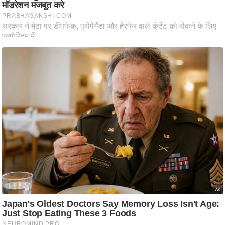
ति
ष
प्र
भु
म
हि
मा
/
ध
र्म
स्थ
ल
व्र
त
त्यो
हा
र