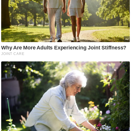
ष
ण
स
म
सा
म
यि
क
मा
तृ
भू
मि
स्तं
भ
ए
म
.