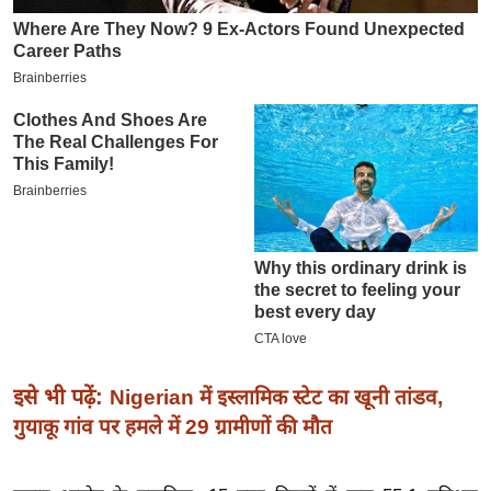
इ
म
ई
-
पे
प
र
मि
सा
ल
बे
मि
इसे भी पढ़ें:
Nigerian में इस्लामिक स्टेट का खूनी तांडव,
सा
गुयाकू गांव पर हमले में 29 ग्रामीणों की मौत
ल
श