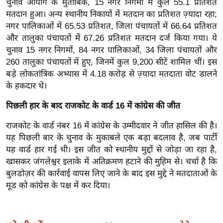
चुनाव आयोग के मुताबिक, 15 नगर निगमों में कुल 55.1 प्रतिशत
ख्सि
मतदान हुआ। अन्य स्थानीय निकायों में मतदान का प्रतिशत ज़्यादा रहा;
य
नगर पालिकाओं में 65.53 प्रतिशत, जिला पंचायतों में 66.64 प्रतिशत
त
और तालुका पंचायतों में 67.26 प्रतिशत मतदान दर्ज किया गया। ये
यं
चुनाव 15 नगर निगमों, 84 नगर पालिकाओं, 34 जिला पंचायतों और
ग
260 तालुका पंचायतों में हुए, जिनमें कुल 9,200 सीटें शामिल थीं। इस
इं
बड़े लोकतांत्रिक अभ्यास में 4.18 करोड़ से ज़्यादा मतदाता वोट डालने
डि
के हकदार थे।
या
पिछली हार के बाद राजकोट के वार्ड 16 में कांग्रेस की जीत
सा
हि
राजकोट के वार्ड नंबर 16 में कांग्रेस के उम्मीदवार ने जीत हासिल की है।
यह पिछली बार के चुनाव के मुकाबले एक बड़ा बदलाव है, जब पार्टी
त्य
यह वार्ड हार गई थी। इस जीत को स्थानीय मुद्दों से जोड़ा जा रहा है,
ज
खासकर जंगलेश्वर इलाके में अतिक्रमण हटाने की मुहिम से। चर्चा है कि
ग
बुलडोज़र की कार्रवाई वापस लिए जाने के बाद इस मुद्दे ने मतदाताओं के
त
मूड को कांग्रेस के पक्ष में कर दिया।
ऑ
टो
व