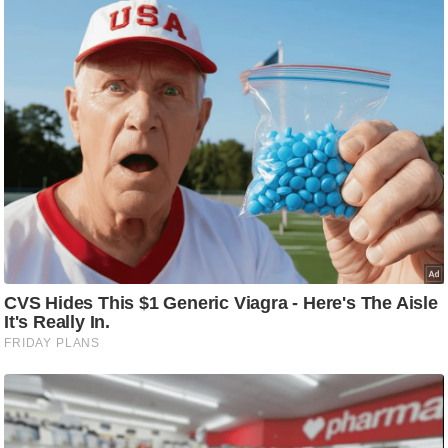
/
फै
श
न
घ
रे
लू
नु
स्खे
प
र्य
ट
न
स्थ
ल
फि