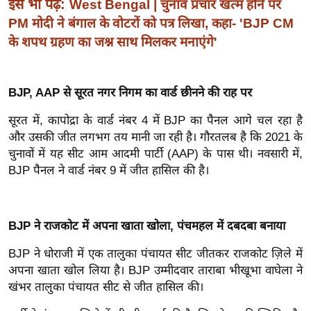
इसे भी पढ़ें:
West Bengal | चुनाव प्रचार खत्म होने पर
र्ल्ड
PM मोदी ने बंगाल के वोटरों को पत्र लिखा, कहा- 'BJP CM
न्यू
के शपथ ग्रहण का जश्न साथ मिलकर मनाएंगे'
ज
ब्री
फ
BJP, AAP से सूरत नगर निगम का वार्ड छीनने की राह पर
म
सूरत में, कापोद्रा के वार्ड नंबर 4 में BJP का पैनल आगे चल रहा है
नो
और उसकी जीत लगभग तय मानी जा रही है। गौरतलब है कि 2021 के
रं
चुनावों में यह सीट आम आदमी पार्टी (AAP) के पास थी। नवसारी में,
ज
BJP पैनल ने वार्ड नंबर 9 में जीत हासिल की है।
न
ज
ग
BJP ने राजकोट में अपना खाता खोला, पंचमहल में दबदबा बनाया
त
BJP ने धोराजी में एक तालुका पंचायत सीट जीतकर राजकोट ज़िले में
बॉ
अपना खाता खोल लिया है। BJP उम्मीदवार ताराबा भीखूभा वाघेला ने
ली
खंभर तालुका पंचायत सीट से जीत हासिल की।
वु