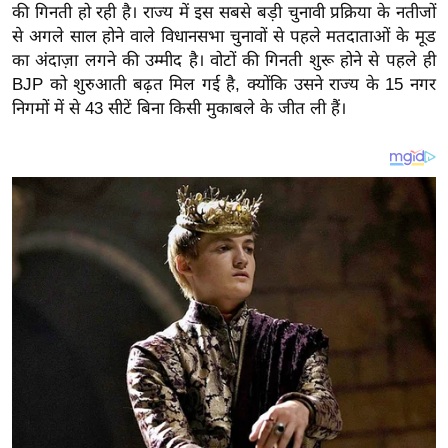
य
की गिनती हो रही है। राज्य में इस सबसे बड़ी चुनावी प्रक्रिया के नतीजों
ब
से अगले साल होने वाले विधानसभा चुनावों से पहले मतदाताओं के मूड
का अंदाज़ा लगने की उम्मीद है। वोटों की गिनती शुरू होने से पहले ही
ज
BJP को शुरुआती बढ़त मिल गई है, क्योंकि उसने राज्य के 15 नगर
ट
निगमों में से 43 सीटें बिना किसी मुकाबले के जीत ली हैं।
खे
ल
क्रि
के
ट
I
P
L
2
0
2
6
क्रा