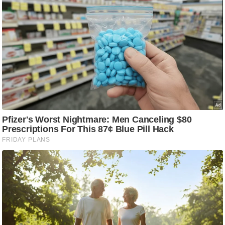
ट
ने
स
मं
त्रा
रि
ले
श
न
शि
प
रा
ज
नी
ति
वि
श्ले