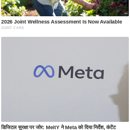
आ
र
.
आ
ई
.
चा
य
प
र
स
मी
क्षा
ध
र्म
ज्यो