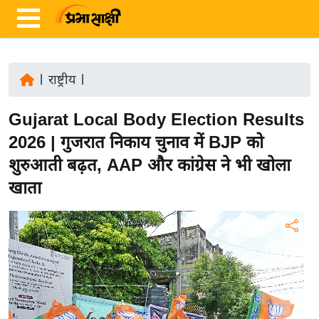
|
राष्ट्रीय
|
ता
Gujarat Local Body Election Results
ज़ा
ख
2026 | गुजरात निकाय चुनाव में BJP को
ब
शुरुआती बढ़त, AAP और कांग्रेस ने भी खोला
र
खाता
रा
ष्ट्री
य
अं
त
र्रा
ष्ट्री